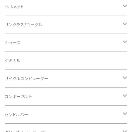
ロングスリーブ
ALL MOUNTAIN STYLE
ジャケット
エルボー/肘
ヘルメット
ショートスリーブ
AVID/アヴィド
ショーツ
ニー/膝
ロード
サングラス/ゴーグル
ビブタイプ
BAR MITTS/バーミッツ
パンツ / タイツ
その他
マウンテンバイク
アクセサリー
シューズ
BAZOOKA/バズーカ
上下セット
フルフェイス
ロード
ケミカル
BBB/ビービービー
グローブ
キッズ
グラベル
サイクルコンピューター
指切り
BELL/ベル
ソックス
マウンテンバイク
ヘッドユニット
コンポーネント
フルフィンガー
フラットペダル用
BIKEHAND/バイクハンド
シューズカバー
インソール
センサー
カセットスプロケット
ハンドルバー
ビンディングペダル用