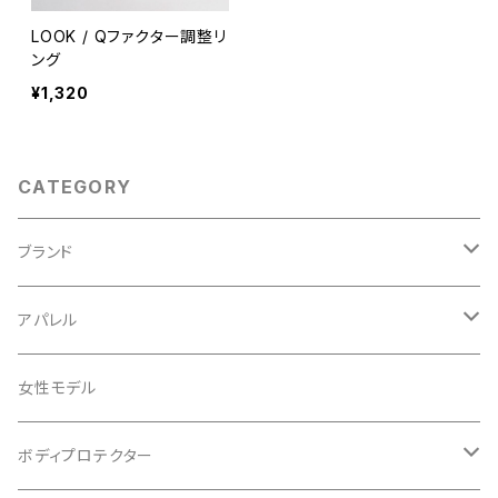
LOOK / Qファクター調整リ
ング
¥1,320
CATEGORY
ブランド
ABUS/アブス
アパレル
ADEPT/アデプト
Tシャツ
女性モデル
AENOMALY/アエノマリー
ジャージ
ボディプロテクター