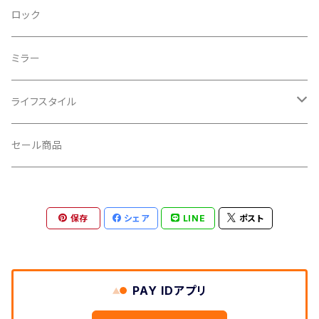
CRANKBROTHERS/クランクブラザーズ
フレームバッグ
テールライト
ロック
CROSS SECTION/クロスセクション
輪行袋
ミラー
輪行小物
CLIK/クリック
バイクカバー
ライフスタイル
CUSH CORE/クッシュコア
その他
キャップ
セール商品
CYCLEDESIGN/サイクルデザイン
Tシャツ
保存
シェア
LINE
ポスト
DEFEET/デフィート
アクセサリー
DIXNA/ディズナ
PAY IDアプリ
DKG/ディーケージー