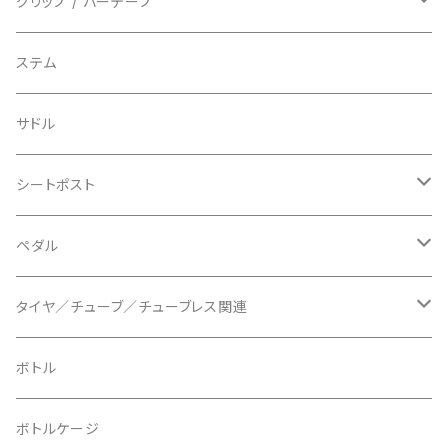
BIO RACER/ビオレーサー
キャップ
アクセサリー
シフターマウント
ドロップハンドル
グリップ / バーテープ
BIKEYOKE/バイクヨーク
その他
ステムスペーサー
フラット/ライザーバー
グリップ
ステム
BLACKBURN/ブラックバーン
ケーブル類
バーテープ
サドル
BLB/ビーエルビー
チェーンガイド／キャッチャー
グリップカラー / バーエンドキャップ
シートポスト
BLUEGRASS/ブルーグラス
チェーンリング
ドロッパーポスト
ペダル
BONTRAGER/ボントレガー
ディスクブレーキ
シートクランプ
ビンディングペダル
タイヤ／チューブ／チューブレス関連
ブレーキローター
BURGTEC/バーグテック
ディレーラーハンガー
フラットペダル
700c
ボトル
ブレーキパッド
BUSCH＋MULLER/ブッシュ＆ミュラー
トップキャップ
クリート
29" / 27.5"
ボトルケージ