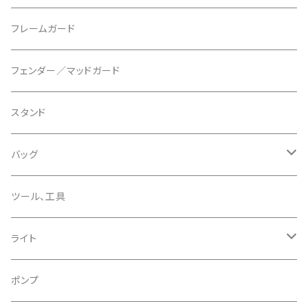
マウントアダプター
CAMELBAK/キャメルバッグ
ベル
〜26"
フレームガード
ディスクブレーキパーツ
CERAMIC SPEED/セラミックスピード
ボトムブラケット
タイヤインサート
フェンダー／マッドガード
CHRIS KING/クリスキング
リアディレーラー
リムテープ
スタンド
CHROMAG/クロマグ
チェーン
チューブレスバルブ/ バルブキャップ
バッグ
CHROME/クローム
シーラント
サドルバッグ
ツール、工具
CONTINENTAL/コンチネンタル
サコッシュ
ライト
CRANE/クレーン
バックパック
フロントライト
ポンプ