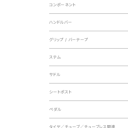
指切り
BELL/ベル
ソックス
マウンテンバイク
ヘッドユニット
コンポーネント
フルフィンガー
フラットペダル用
BIKEHAND/バイクハンド
シューズカバー
インソール
センサー
カセットスプロケット
ハンドルバー
ビンディングペダル用
BIO RACER/ビオレーサー
キャップ
アクセサリー
シフターマウント
ドロップハンドル
グリップ / バーテープ
BIKEYOKE/バイクヨーク
その他
ステムスペーサー
フラット/ライザーバー
グリップ
ステム
BLACKBURN/ブラックバーン
ケーブル類
バーテープ
サドル
BLB/ビーエルビー
チェーンガイド／キャッチャー
グリップカラー / バーエンドキャップ
シートポスト
BLUEGRASS/ブルーグラス
チェーンリング
ドロッパーポスト
ペダル
BONTRAGER/ボントレガー
ディスクブレーキ
シートクランプ
ビンディングペダル
タイヤ／チューブ／チューブレス関連