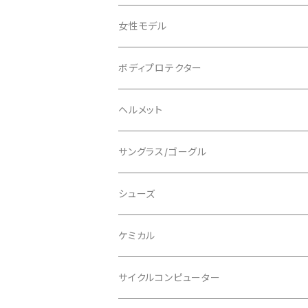
ADEPT/アデプト
Tシャツ
女性モデル
AENOMALY/アエノマリー
ジャージ
ボディプロテクター
ロングスリーブ
ALL MOUNTAIN STYLE
ジャケット
エルボー/肘
ヘルメット
ショートスリーブ
AVID/アヴィド
ショーツ
ニー/膝
ロード
サングラス/ゴーグル
ビブタイプ
BAR MITTS/バーミッツ
パンツ / タイツ
その他
マウンテンバイク
アクセサリー
シューズ
BAZOOKA/バズーカ
上下セット
フルフェイス
ロード
ケミカル
BBB/ビービービー
グローブ
キッズ
グラベル
サイクルコンピューター