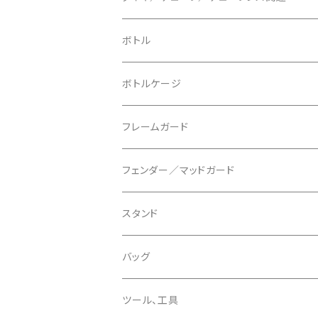
ブレーキローター
BURGTEC/バーグテック
ディレーラーハンガー
フラットペダル
700c
ボトル
ブレーキパッド
BUSCH＋MULLER/ブッシュ＆ミュラー
トップキャップ
クリート
29" / 27.5"
ボトルケージ
マウントアダプター
CAMELBAK/キャメルバッグ
ベル
〜26"
フレームガード
ディスクブレーキパーツ
CERAMIC SPEED/セラミックスピード
ボトムブラケット
タイヤインサート
フェンダー／マッドガード
CHRIS KING/クリスキング
リアディレーラー
リムテープ
スタンド
CHROMAG/クロマグ
チェーン
チューブレスバルブ/ バルブキャップ
バッグ
CHROME/クローム
シーラント
サドルバッグ
ツール、工具