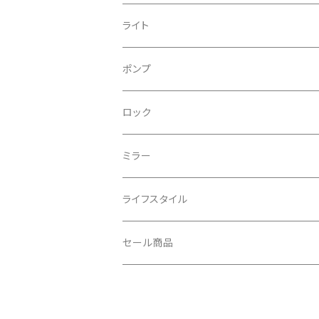
CONTINENTAL/コンチネンタル
サコッシュ
ライト
CRANE/クレーン
バックパック
フロントライト
ポンプ
CRANKBROTHERS/クランクブラザーズ
フレームバッグ
テールライト
ロック
CROSS SECTION/クロスセクション
輪行袋
ミラー
輪行小物
CLIK/クリック
バイクカバー
ライフスタイル
CUSH CORE/クッシュコア
その他
キャップ
セール商品
CYCLEDESIGN/サイクルデザイン
Tシャツ