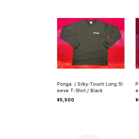
Ponga. / Silky-Touch Long Sl
P
eeve T-Shirt / Black
e
¥5,500
¥