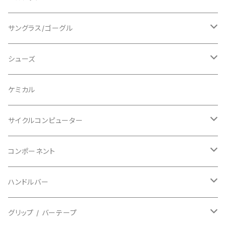
ショートスリーブ
AVID/アヴィド
ショーツ
ニー/膝
ロード
サングラス/ゴーグル
ビブタイプ
BAR MITTS/バーミッツ
パンツ / タイツ
その他
マウンテンバイク
アクセサリー
シューズ
BAZOOKA/バズーカ
上下セット
フルフェイス
ロード
ケミカル
BBB/ビービービー
グローブ
キッズ
グラベル
サイクルコンピューター
指切り
BELL/ベル
ソックス
マウンテンバイク
ヘッドユニット
コンポーネント
フルフィンガー
フラットペダル用
BIKEHAND/バイクハンド
シューズカバー
インソール
センサー
カセットスプロケット
ハンドルバー
ビンディングペダル用
BIO RACER/ビオレーサー
キャップ
アクセサリー
シフターマウント
ドロップハンドル
グリップ / バーテープ