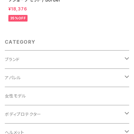
¥18,376
35%OFF
CATEGORY
ブランド
ABUS/アブス
アパレル
ADEPT/アデプト
Tシャツ
女性モデル
AENOMALY/アエノマリー
ジャージ
ボディプロテクター
ロングスリーブ
ALL MOUNTAIN STYLE
ジャケット
エルボー/肘
ヘルメット