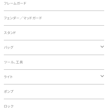
マウントアダプター
CAMELBAK/キャメルバッグ
ベル
〜26"
フレームガード
ディスクブレーキパーツ
CERAMIC SPEED/セラミックスピード
ボトムブラケット
タイヤインサート
フェンダー／マッドガード
CHRIS KING/クリスキング
リアディレーラー
リムテープ
スタンド
CHROMAG/クロマグ
チェーン
チューブレスバルブ/ バルブキャップ
バッグ
CHROME/クローム
シーラント
サドルバッグ
ツール、工具
CONTINENTAL/コンチネンタル
サコッシュ
ライト
CRANE/クレーン
バックパック
フロントライト
ポンプ
CRANKBROTHERS/クランクブラザーズ
フレームバッグ
テールライト
ロック