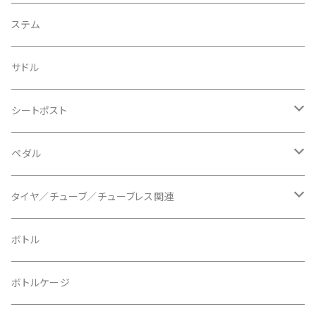
BIKEYOKE/バイクヨーク
その他
ステムスペーサー
フラット/ライザーバー
グリップ
ステム
BLACKBURN/ブラックバーン
ケーブル類
バーテープ
サドル
BLB/ビーエルビー
チェーンガイド／キャッチャー
グリップカラー / バーエンドキャップ
シートポスト
BLUEGRASS/ブルーグラス
チェーンリング
ドロッパーポスト
ペダル
BONTRAGER/ボントレガー
ディスクブレーキ
シートクランプ
ビンディングペダル
タイヤ／チューブ／チューブレス関連
ブレーキローター
BURGTEC/バーグテック
ディレーラーハンガー
フラットペダル
700c
ボトル
ブレーキパッド
BUSCH＋MULLER/ブッシュ＆ミュラー
トップキャップ
クリート
29" / 27.5"
ボトルケージ