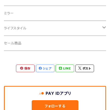
CROSS SECTION/クロスセクション
輪行袋
ミラー
輪行小物
CLIK/クリック
バイクカバー
ライフスタイル
CUSH CORE/クッシュコア
その他
キャップ
セール商品
CYCLEDESIGN/サイクルデザイン
Tシャツ
保存
シェア
LINE
ポスト
DEFEET/デフィート
アクセサリー
DIXNA/ディズナ
PAY IDアプリ
DKG/ディーケージー
フォローする