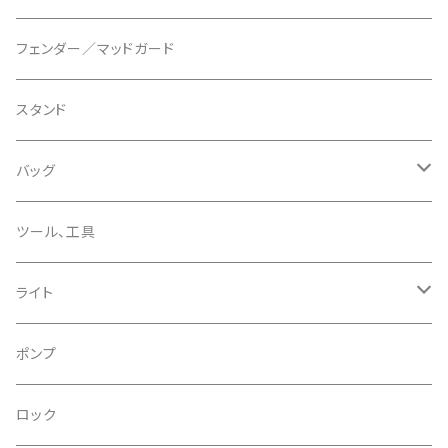
ディスクブレーキパーツ
CERAMIC SPEED/セラミックスピード
ボトムブラケット
タイヤインサート
フェンダー／マッドガード
CHRIS KING/クリスキング
リアディレーラー
リムテープ
スタンド
CHROMAG/クロマグ
チェーン
チューブレスバルブ/ バルブキャップ
バッグ
CHROME/クローム
シーラント
サドルバッグ
ツール、工具
CONTINENTAL/コンチネンタル
サコッシュ
ライト
CRANE/クレーン
バックパック
フロントライト
ポンプ
CRANKBROTHERS/クランクブラザーズ
フレームバッグ
テールライト
ロック