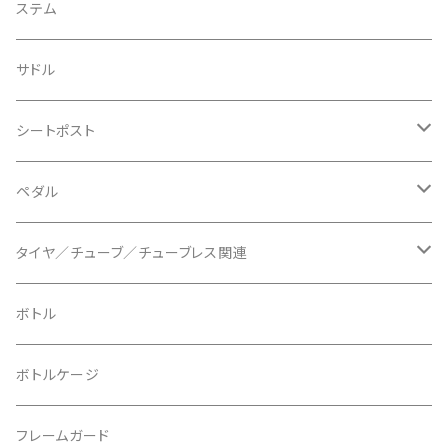
BIKEYOKE/バイクヨーク
その他
ステムスペーサー
フラット/ライザーバー
グリップ
ステム
BLACKBURN/ブラックバーン
ケーブル類
バーテープ
サドル
BLB/ビーエルビー
チェーンガイド／キャッチャー
グリップカラー / バーエンドキャップ
シートポスト
BLUEGRASS/ブルーグラス
チェーンリング
ドロッパーポスト
ペダル
BONTRAGER/ボントレガー
ディスクブレーキ
シートクランプ
ビンディングペダル
タイヤ／チューブ／チューブレス関連
ブレーキローター
BURGTEC/バーグテック
ディレーラーハンガー
フラットペダル
700c
ボトル
ブレーキパッド
BUSCH＋MULLER/ブッシュ＆ミュラー
トップキャップ
クリート
29" / 27.5"
ボトルケージ
マウントアダプター
CAMELBAK/キャメルバッグ
ベル
〜26"
フレームガード