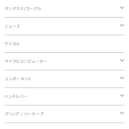
ショートスリーブ
AVID/アヴィド
ショーツ
ニー/膝
ロード
サングラス/ゴーグル
ビブタイプ
BAR MITTS/バーミッツ
パンツ / タイツ
その他
マウンテンバイク
アクセサリー
シューズ
BAZOOKA/バズーカ
上下セット
フルフェイス
ロード
ケミカル
BBB/ビービービー
グローブ
キッズ
グラベル
サイクルコンピューター
指切り
BELL/ベル
ソックス
マウンテンバイク
ヘッドユニット
コンポーネント
フルフィンガー
フラットペダル用
BIKEHAND/バイクハンド
シューズカバー
インソール
センサー
カセットスプロケット
ハンドルバー
ビンディングペダル用
BIO RACER/ビオレーサー
キャップ
アクセサリー
シフターマウント
ドロップハンドル
グリップ / バーテープ