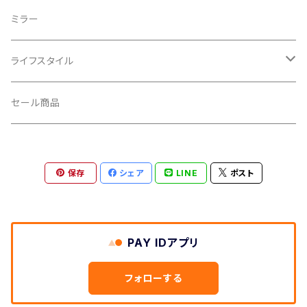
CROSS SECTION/クロスセクション
輪行袋
ミラー
輪行小物
CLIK/クリック
バイクカバー
ライフスタイル
CUSH CORE/クッシュコア
その他
キャップ
セール商品
CYCLEDESIGN/サイクルデザイン
Tシャツ
保存
シェア
LINE
ポスト
DEFEET/デフィート
アクセサリー
DIXNA/ディズナ
PAY IDアプリ
DKG/ディーケージー
フォローする