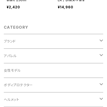
¥2,420
¥14,960
CATEGORY
ブランド
ABUS/アブス
アパレル
ADEPT/アデプト
Tシャツ
女性モデル
AENOMALY/アエノマリー
ジャージ
ボディプロテクター
ロングスリーブ
ALL MOUNTAIN STYLE
ジャケット
エルボー/肘
ヘルメット