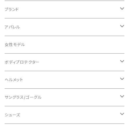
ブランド
ABUS/アブス
アパレル
ADEPT/アデプト
Tシャツ
女性モデル
AENOMALY/アエノマリー
ジャージ
ボディプロテクター
ロングスリーブ
ALL MOUNTAIN STYLE
ジャケット
エルボー/肘
ヘルメット
ショートスリーブ
AVID/アヴィド
ショーツ
ニー/膝
ロード
サングラス/ゴーグル
ビブタイプ
BAR MITTS/バーミッツ
パンツ / タイツ
その他
マウンテンバイク
アクセサリー
シューズ