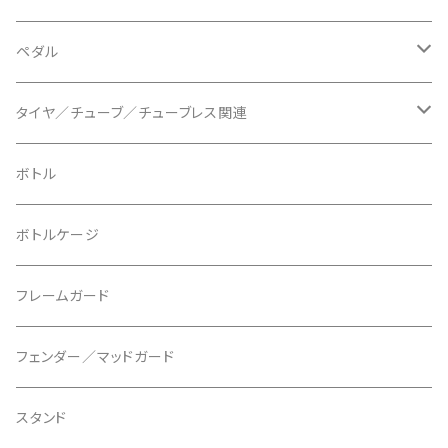
BLUEGRASS/ブルーグラス
チェーンリング
ドロッパーポスト
ペダル
BONTRAGER/ボントレガー
ディスクブレーキ
シートクランプ
ビンディングペダル
タイヤ／チューブ／チューブレス関連
ブレーキローター
BURGTEC/バーグテック
ディレーラーハンガー
フラットペダル
700c
ボトル
ブレーキパッド
BUSCH＋MULLER/ブッシュ＆ミュラー
トップキャップ
クリート
29" / 27.5"
ボトルケージ
マウントアダプター
CAMELBAK/キャメルバッグ
ベル
〜26"
フレームガード
ディスクブレーキパーツ
CERAMIC SPEED/セラミックスピード
ボトムブラケット
タイヤインサート
フェンダー／マッドガード
CHRIS KING/クリスキング
リアディレーラー
リムテープ
スタンド