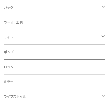
CHROMAG/クロマグ
チェーン
チューブレスバルブ/ バルブキャップ
バッグ
CHROME/クローム
シーラント
サドルバッグ
ツール、工具
CONTINENTAL/コンチネンタル
サコッシュ
ライト
CRANE/クレーン
バックパック
フロントライト
ポンプ
CRANKBROTHERS/クランクブラザーズ
フレームバッグ
テールライト
ロック
CROSS SECTION/クロスセクション
輪行袋
ミラー
輪行小物
CLIK/クリック
バイクカバー
ライフスタイル