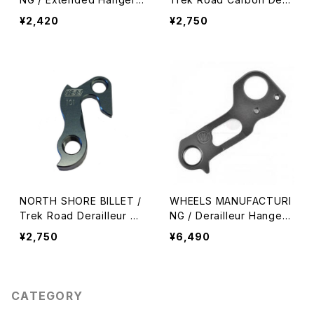
W-110
illeur Hanger / DH0099
¥2,420
¥2,750
NORTH SHORE BILLET /
WHEELS MANUFACTURI
Trek Road Derailleur Ha
NG / Derailleur Hanger
nger / DH0101
Dropout‐396
¥2,750
¥6,490
CATEGORY