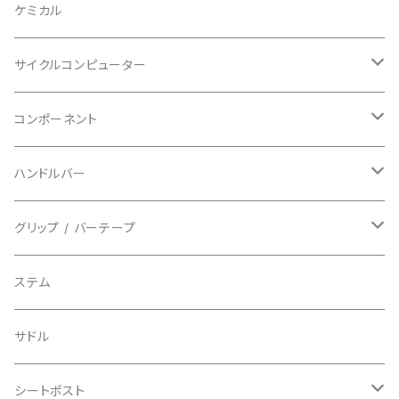
BAZOOKA/バズーカ
上下セット
フルフェイス
ロード
ケミカル
BBB/ビービービー
グローブ
キッズ
グラベル
サイクルコンピューター
指切り
BELL/ベル
ソックス
マウンテンバイク
ヘッドユニット
コンポーネント
フルフィンガー
フラットペダル用
BIKEHAND/バイクハンド
シューズカバー
インソール
センサー
カセットスプロケット
ハンドルバー
ビンディングペダル用
BIO RACER/ビオレーサー
キャップ
アクセサリー
シフターマウント
ドロップハンドル
グリップ / バーテープ
BIKEYOKE/バイクヨーク
その他
ステムスペーサー
フラット/ライザーバー
グリップ
ステム
BLACKBURN/ブラックバーン
ケーブル類
バーテープ
サドル
BLB/ビーエルビー
チェーンガイド／キャッチャー
グリップカラー / バーエンドキャップ
シートポスト