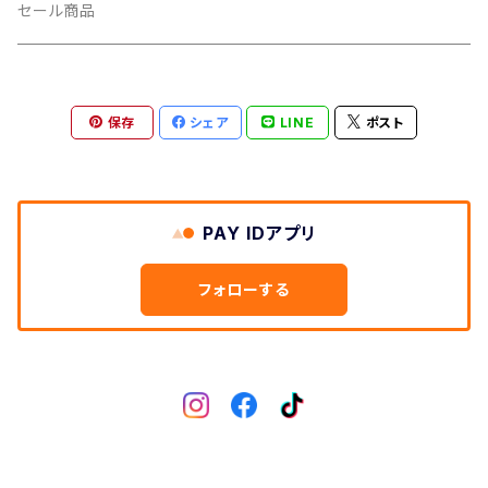
CUSH CORE/クッシュコア
その他
キャップ
セール商品
CYCLEDESIGN/サイクルデザイン
Tシャツ
保存
シェア
LINE
ポスト
DEFEET/デフィート
アクセサリー
DIXNA/ディズナ
PAY IDアプリ
DKG/ディーケージー
フォローする
DMR/ディーエムアール
DOTOUT/ドットアウト
DRC/ディーアールシー