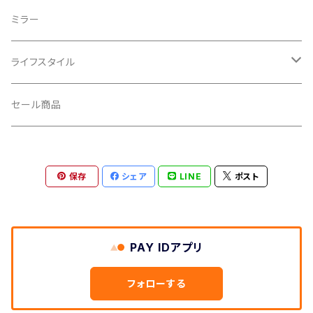
CROSS SECTION/クロスセクション
輪行袋
ミラー
輪行小物
CLIK/クリック
バイクカバー
ライフスタイル
CUSH CORE/クッシュコア
その他
キャップ
セール商品
CYCLEDESIGN/サイクルデザイン
Tシャツ
保存
シェア
LINE
ポスト
DEFEET/デフィート
アクセサリー
DIXNA/ディズナ
PAY IDアプリ
DKG/ディーケージー
フォローする