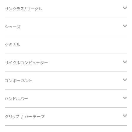
ショートスリーブ
AVID/アヴィド
ショーツ
ニー/膝
ロード
サングラス/ゴーグル
ビブタイプ
BAR MITTS/バーミッツ
パンツ / タイツ
その他
マウンテンバイク
アクセサリー
シューズ
BAZOOKA/バズーカ
上下セット
フルフェイス
ロード
ケミカル
BBB/ビービービー
グローブ
キッズ
グラベル
サイクルコンピューター
指切り
BELL/ベル
ソックス
マウンテンバイク
ヘッドユニット
コンポーネント
フルフィンガー
フラットペダル用
BIKEHAND/バイクハンド
シューズカバー
インソール
センサー
カセットスプロケット
ハンドルバー
ビンディングペダル用
BIO RACER/ビオレーサー
キャップ
アクセサリー
シフターマウント
ドロップハンドル
グリップ / バーテープ