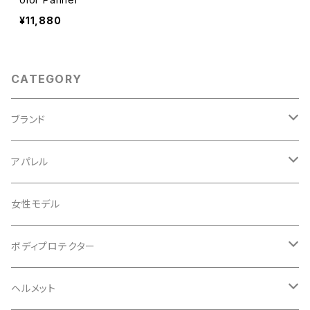
¥11,880
CATEGORY
ブランド
ABUS/アブス
アパレル
ADEPT/アデプト
Tシャツ
女性モデル
AENOMALY/アエノマリー
ジャージ
ボディプロテクター
ロングスリーブ
ALL MOUNTAIN STYLE
ジャケット
エルボー/肘
ヘルメット