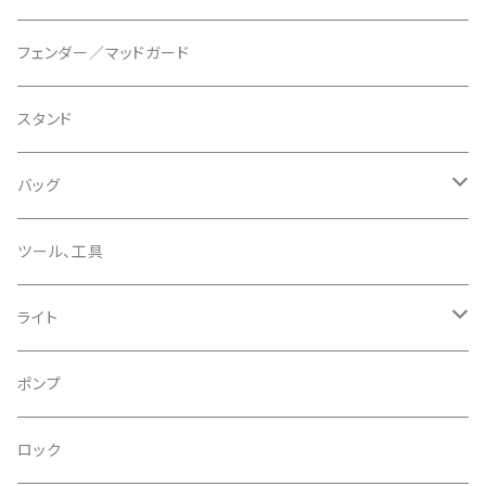
ディスクブレーキパーツ
CERAMIC SPEED/セラミックスピード
ボトムブラケット
タイヤインサート
フェンダー／マッドガード
CHRIS KING/クリスキング
リアディレーラー
リムテープ
スタンド
CHROMAG/クロマグ
チェーン
チューブレスバルブ/ バルブキャップ
バッグ
CHROME/クローム
シーラント
サドルバッグ
ツール、工具
CONTINENTAL/コンチネンタル
サコッシュ
ライト
CRANE/クレーン
バックパック
フロントライト
ポンプ
CRANKBROTHERS/クランクブラザーズ
フレームバッグ
テールライト
ロック