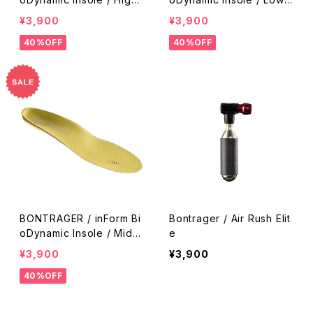
Arch
Arch
¥3,900
¥3,900
40%OFF
40%OFF
BONTRAGER / inForm Bi
Bontrager / Air Rush Elit
oDynamic Insole / Mid A
e
rch
¥3,900
¥3,900
40%OFF