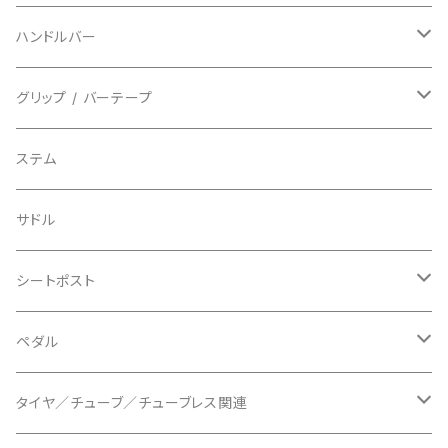
フルフィンガー
フラットペダル用
BIKEHAND/バイクハンド
シューズカバー
インソール
センサー
カセットスプロケット
ハンドルバー
ビンディングペダル用
BIO RACER/ビオレーサー
キャップ
アクセサリー
シフターマウント
ドロップハンドル
グリップ / バーテープ
BIKEYOKE/バイクヨーク
その他
ステムスペーサー
フラット/ライザーバー
グリップ
ステム
BLACKBURN/ブラックバーン
ケーブル類
バーテープ
サドル
BLB/ビーエルビー
チェーンガイド／キャッチャー
グリップカラー / バーエンドキャップ
シートポスト
BLUEGRASS/ブルーグラス
チェーンリング
ドロッパーポスト
ペダル
BONTRAGER/ボントレガー
ディスクブレーキ
シートクランプ
ビンディングペダル
タイヤ／チューブ／チューブレス関連