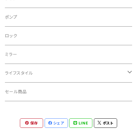
CRANE/クレーン
バックパック
フロントライト
ポンプ
CRANKBROTHERS/クランクブラザーズ
フレームバッグ
テールライト
ロック
CROSS SECTION/クロスセクション
輪行袋
ミラー
輪行小物
CLIK/クリック
バイクカバー
ライフスタイル
CUSH CORE/クッシュコア
その他
キャップ
セール商品
CYCLEDESIGN/サイクルデザイン
Tシャツ
保存
シェア
LINE
ポスト
DEFEET/デフィート
アクセサリー