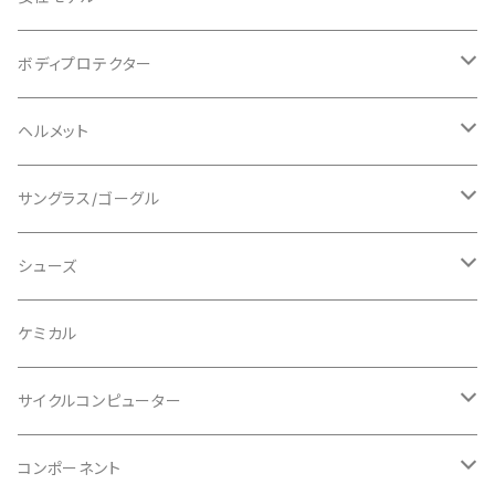
AENOMALY/アエノマリー
ジャージ
ボディプロテクター
ロングスリーブ
ALL MOUNTAIN STYLE
ジャケット
エルボー/肘
ヘルメット
ショートスリーブ
AVID/アヴィド
ショーツ
ニー/膝
ロード
サングラス/ゴーグル
ビブタイプ
BAR MITTS/バーミッツ
パンツ / タイツ
その他
マウンテンバイク
アクセサリー
シューズ
BAZOOKA/バズーカ
上下セット
フルフェイス
ロード
ケミカル
BBB/ビービービー
グローブ
キッズ
グラベル
サイクルコンピューター
指切り
BELL/ベル
ソックス
マウンテンバイク
ヘッドユニット
コンポーネント