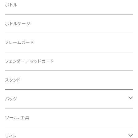
ブレーキローター
BURGTEC/バーグテック
ディレーラーハンガー
フラットペダル
700c
ボトル
ブレーキパッド
BUSCH＋MULLER/ブッシュ＆ミュラー
トップキャップ
クリート
29" / 27.5"
ボトルケージ
マウントアダプター
CAMELBAK/キャメルバッグ
ベル
〜26"
フレームガード
ディスクブレーキパーツ
CERAMIC SPEED/セラミックスピード
ボトムブラケット
タイヤインサート
フェンダー／マッドガード
CHRIS KING/クリスキング
リアディレーラー
リムテープ
スタンド
CHROMAG/クロマグ
チェーン
チューブレスバルブ/ バルブキャップ
バッグ
CHROME/クローム
シーラント
サドルバッグ
ツール、工具
CONTINENTAL/コンチネンタル
サコッシュ
ライト