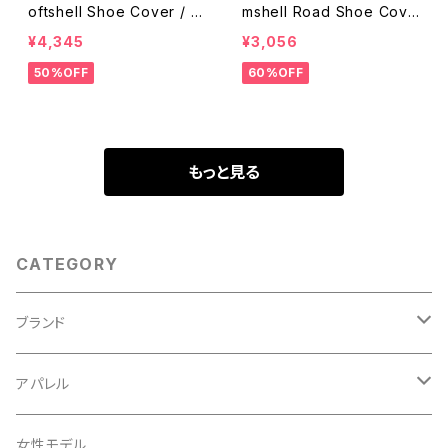
oftshell Shoe Cover / Vi
mshell Road Shoe Cove
sibility Yellow
r / Black
¥4,345
¥3,056
50%OFF
60%OFF
もっと見る
CATEGORY
ブランド
ABUS/アブス
アパレル
ADEPT/アデプト
Tシャツ
女性モデル