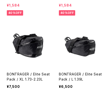
rry-Radioactive Pink
rry-Radioactive Pink
¥1,584
¥1,584
40%OFF
40%OFF
BONTRAGER / Elite Seat
BONTRAGER / Elite Seat
Pack / XL 1.73-2.23L
Pack / L 1.39L
¥7,500
¥6,500