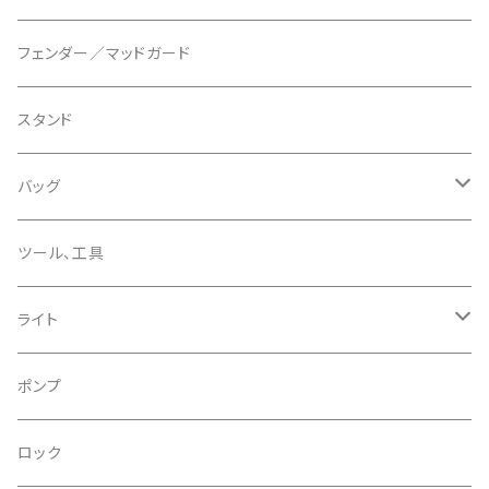
ディスクブレーキパーツ
CERAMIC SPEED/セラミックスピード
ボトムブラケット
タイヤインサート
フェンダー／マッドガード
CHRIS KING/クリスキング
リアディレーラー
リムテープ
スタンド
CHROMAG/クロマグ
チェーン
チューブレスバルブ/ バルブキャップ
バッグ
CHROME/クローム
シーラント
サドルバッグ
ツール、工具
CONTINENTAL/コンチネンタル
サコッシュ
ライト
CRANE/クレーン
バックパック
フロントライト
ポンプ
CRANKBROTHERS/クランクブラザーズ
フレームバッグ
テールライト
ロック