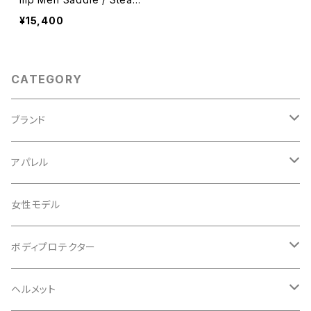
h
¥15,400
CATEGORY
ブランド
ABUS/アブス
アパレル
ADEPT/アデプト
Tシャツ
女性モデル
AENOMALY/アエノマリー
ジャージ
ボディプロテクター
ロングスリーブ
ALL MOUNTAIN STYLE
ジャケット
エルボー/肘
ヘルメット