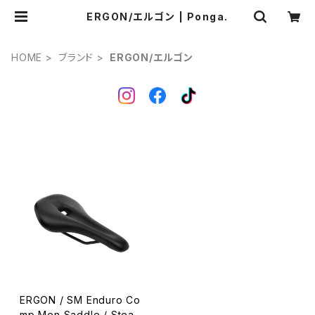
ERGON/エルゴン | Ponga.
HOME
ブランド
ERGON/エルゴン
ERGON / SM Enduro Co
mp Men Saddle / Stealt