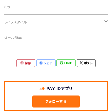
CROSS SECTION/クロスセクション
輪行袋
ミラー
輪行小物
CLIK/クリック
バイクカバー
ライフスタイル
CUSH CORE/クッシュコア
その他
キャップ
セール商品
CYCLEDESIGN/サイクルデザイン
Tシャツ
保存
シェア
LINE
ポスト
DEFEET/デフィート
アクセサリー
DIXNA/ディズナ
PAY IDアプリ
DKG/ディーケージー
フォローする