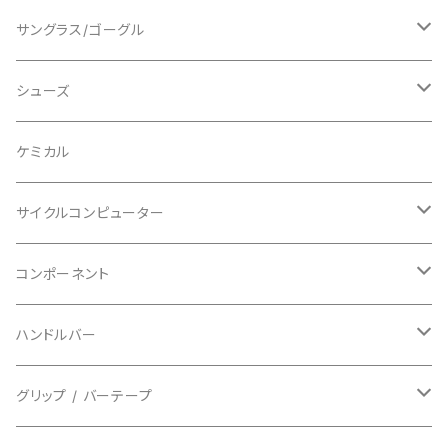
ショートスリーブ
AVID/アヴィド
ショーツ
ニー/膝
ロード
サングラス/ゴーグル
ビブタイプ
BAR MITTS/バーミッツ
パンツ / タイツ
その他
マウンテンバイク
アクセサリー
シューズ
BAZOOKA/バズーカ
上下セット
フルフェイス
ロード
ケミカル
BBB/ビービービー
グローブ
キッズ
グラベル
サイクルコンピューター
指切り
BELL/ベル
ソックス
マウンテンバイク
ヘッドユニット
コンポーネント
フルフィンガー
フラットペダル用
BIKEHAND/バイクハンド
シューズカバー
インソール
センサー
カセットスプロケット
ハンドルバー
ビンディングペダル用
BIO RACER/ビオレーサー
キャップ
アクセサリー
シフターマウント
ドロップハンドル
グリップ / バーテープ