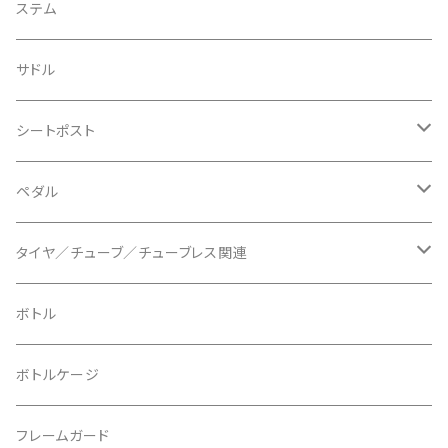
BIKEYOKE/バイクヨーク
その他
ステムスペーサー
フラット/ライザーバー
グリップ
ステム
BLACKBURN/ブラックバーン
ケーブル類
バーテープ
サドル
BLB/ビーエルビー
チェーンガイド／キャッチャー
グリップカラー / バーエンドキャップ
シートポスト
BLUEGRASS/ブルーグラス
チェーンリング
ドロッパーポスト
ペダル
BONTRAGER/ボントレガー
ディスクブレーキ
シートクランプ
ビンディングペダル
タイヤ／チューブ／チューブレス関連
ブレーキローター
BURGTEC/バーグテック
ディレーラーハンガー
フラットペダル
700c
ボトル
ブレーキパッド
BUSCH＋MULLER/ブッシュ＆ミュラー
トップキャップ
クリート
29" / 27.5"
ボトルケージ
マウントアダプター
CAMELBAK/キャメルバッグ
ベル
〜26"
フレームガード