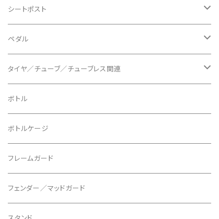
BLB/ビーエルビー
チェーンガイド／キャッチャー
グリップカラー / バーエンドキャップ
シートポスト
BLUEGRASS/ブルーグラス
チェーンリング
ドロッパーポスト
ペダル
BONTRAGER/ボントレガー
ディスクブレーキ
シートクランプ
ビンディングペダル
タイヤ／チューブ／チューブレス関連
ブレーキローター
BURGTEC/バーグテック
ディレーラーハンガー
フラットペダル
700c
ボトル
ブレーキパッド
BUSCH＋MULLER/ブッシュ＆ミュラー
トップキャップ
クリート
29" / 27.5"
ボトルケージ
マウントアダプター
CAMELBAK/キャメルバッグ
ベル
〜26"
フレームガード
ディスクブレーキパーツ
CERAMIC SPEED/セラミックスピード
ボトムブラケット
タイヤインサート
フェンダー／マッドガード
CHRIS KING/クリスキング
リアディレーラー
リムテープ
スタンド