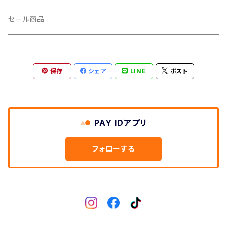
CUSH CORE/クッシュコア
その他
キャップ
セール商品
CYCLEDESIGN/サイクルデザイン
Tシャツ
保存
シェア
LINE
ポスト
DEFEET/デフィート
アクセサリー
DIXNA/ディズナ
PAY IDアプリ
DKG/ディーケージー
フォローする
DMR/ディーエムアール
DOTOUT/ドットアウト