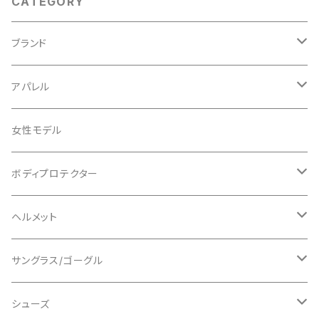
CATEGORY
ブランド
ABUS/アブス
アパレル
ADEPT/アデプト
Tシャツ
女性モデル
AENOMALY/アエノマリー
ジャージ
ボディプロテクター
ロングスリーブ
ALL MOUNTAIN STYLE
ジャケット
エルボー/肘
ヘルメット
ショートスリーブ
AVID/アヴィド
ショーツ
ニー/膝
ロード
サングラス/ゴーグル
ビブタイプ
BAR MITTS/バーミッツ
パンツ / タイツ
その他
マウンテンバイク
アクセサリー
シューズ