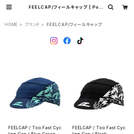
FEELCAP/フィールキャップ | Pong
a.
HOME
ブランド
FEELCAP/フィールキャップ
FEELCAP / Too Fast Cyc
FEELCAP / Too Fast Cyc
ling Cap / Blue Green
ling Cap / Black