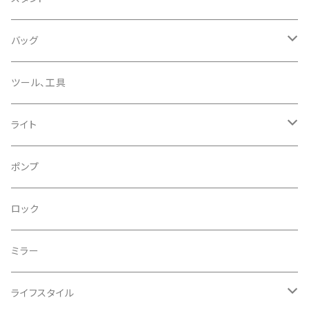
CHROMAG/クロマグ
チェーン
チューブレスバルブ/ バルブキャップ
バッグ
CHROME/クローム
シーラント
サドルバッグ
ツール、工具
CONTINENTAL/コンチネンタル
サコッシュ
ライト
CRANE/クレーン
バックパック
フロントライト
ポンプ
CRANKBROTHERS/クランクブラザーズ
フレームバッグ
テールライト
ロック
CROSS SECTION/クロスセクション
輪行袋
ミラー
輪行小物
CLIK/クリック
バイクカバー
ライフスタイル