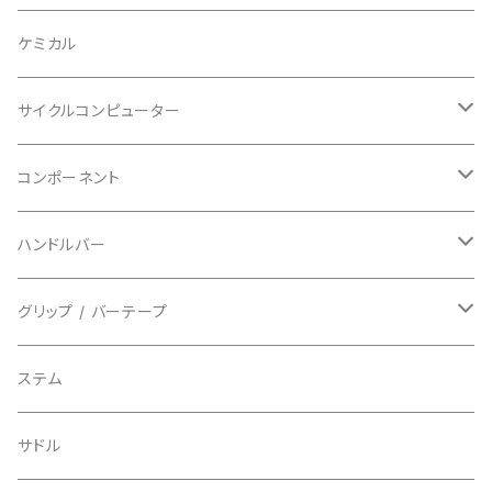
BAZOOKA/バズーカ
上下セット
フルフェイス
ロード
ケミカル
BBB/ビービービー
グローブ
キッズ
グラベル
サイクルコンピューター
指切り
BELL/ベル
ソックス
マウンテンバイク
ヘッドユニット
コンポーネント
フルフィンガー
フラットペダル用
BIKEHAND/バイクハンド
シューズカバー
インソール
センサー
カセットスプロケット
ハンドルバー
ビンディングペダル用
BIO RACER/ビオレーサー
キャップ
アクセサリー
シフターマウント
ドロップハンドル
グリップ / バーテープ
BIKEYOKE/バイクヨーク
その他
ステムスペーサー
フラット/ライザーバー
グリップ
ステム
BLACKBURN/ブラックバーン
ケーブル類
バーテープ
サドル