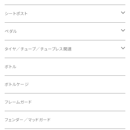
BLB/ビーエルビー
チェーンガイド／キャッチャー
グリップカラー / バーエンドキャップ
シートポスト
BLUEGRASS/ブルーグラス
チェーンリング
ドロッパーポスト
ペダル
BONTRAGER/ボントレガー
ディスクブレーキ
シートクランプ
ビンディングペダル
タイヤ／チューブ／チューブレス関連
ブレーキローター
BURGTEC/バーグテック
ディレーラーハンガー
フラットペダル
700c
ボトル
ブレーキパッド
BUSCH＋MULLER/ブッシュ＆ミュラー
トップキャップ
クリート
29" / 27.5"
ボトルケージ
マウントアダプター
CAMELBAK/キャメルバッグ
ベル
〜26"
フレームガード
ディスクブレーキパーツ
CERAMIC SPEED/セラミックスピード
ボトムブラケット
タイヤインサート
フェンダー／マッドガード