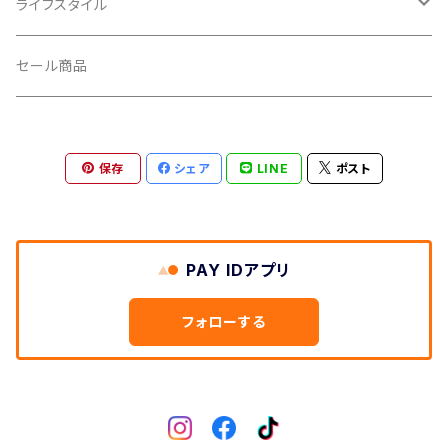
輪行小物
CLIK/クリック
バイクカバー
ライフスタイル
CUSH CORE/クッシュコア
その他
キャップ
セール商品
CYCLEDESIGN/サイクルデザイン
Tシャツ
保存
シェア
LINE
ポスト
DEFEET/デフィート
アクセサリー
DIXNA/ディズナ
PAY IDアプリ
DKG/ディーケージー
フォローする
DMR/ディーエムアール
DOTOUT/ドットアウト