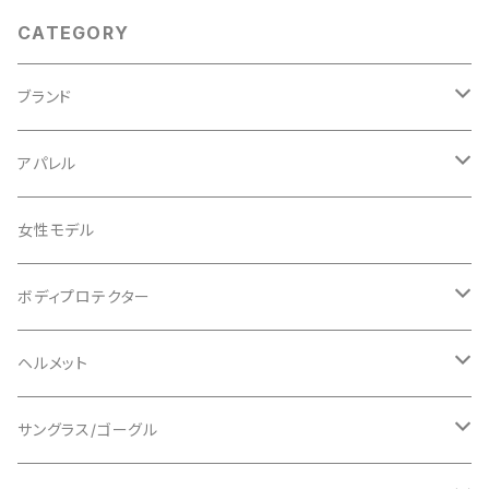
CATEGORY
ブランド
ABUS/アブス
アパレル
ADEPT/アデプト
Tシャツ
女性モデル
AENOMALY/アエノマリー
ジャージ
ボディプロテクター
ロングスリーブ
ALL MOUNTAIN STYLE
ジャケット
エルボー/肘
ヘルメット
ショートスリーブ
AVID/アヴィド
ショーツ
ニー/膝
ロード
サングラス/ゴーグル