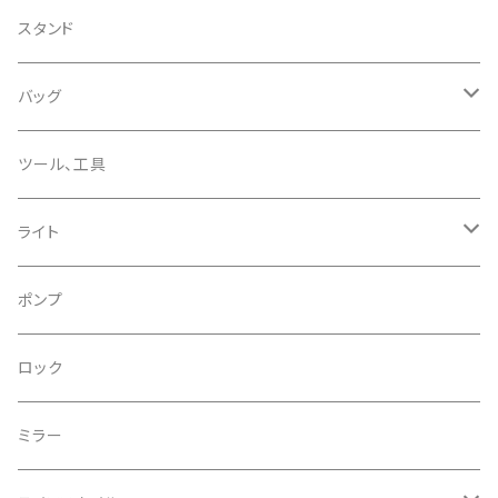
CHRIS KING/クリスキング
リアディレーラー
リムテープ
スタンド
CHROMAG/クロマグ
チェーン
チューブレスバルブ/ バルブキャップ
バッグ
CHROME/クローム
シーラント
サドルバッグ
ツール、工具
CONTINENTAL/コンチネンタル
サコッシュ
ライト
CRANE/クレーン
バックパック
フロントライト
ポンプ
CRANKBROTHERS/クランクブラザーズ
フレームバッグ
テールライト
ロック
CROSS SECTION/クロスセクション
輪行袋
ミラー