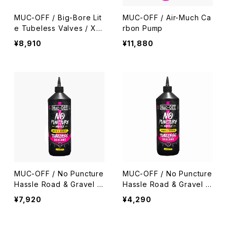
MUC-OFF / Big-Bore Lit
MUC-OFF / Air-Much Ca
e Tubeless Valves / XL
rbon Pump
/ Black
¥8,910
¥11,880
MUC-OFF / No Puncture
MUC-OFF / No Puncture
Hassle Road & Gravel T
Hassle Road & Gravel T
ubeless Sealant 1L
ubeless Sealant 500ml
¥7,920
¥4,290