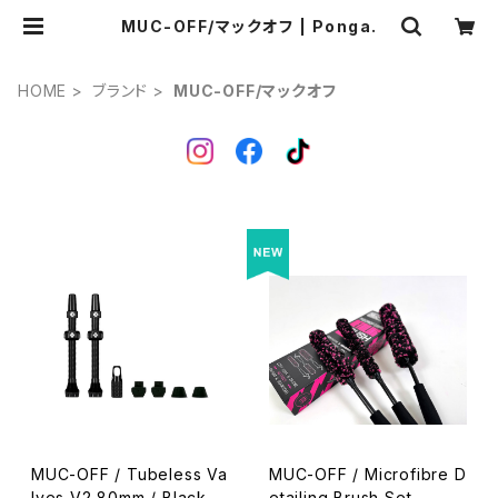
MUC-OFF/マックオフ | Ponga.
HOME
ブランド
MUC-OFF/マックオフ
MUC-OFF / Tubeless Va
MUC-OFF / Microfibre D
lves V2 80mm / Black
etailing Brush Set