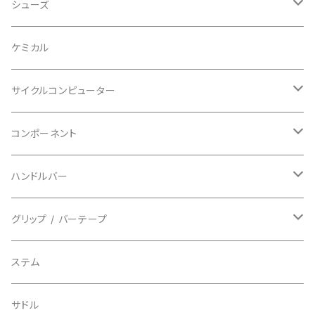
ビブタイプ
BAR MITTS/バーミッツ
パンツ / タイツ
その他
マウンテンバイク
アクセサリー
シューズ
BAZOOKA/バズーカ
上下セット
フルフェイス
ロード
ケミカル
BBB/ビービービー
グローブ
キッズ
グラベル
サイクルコンピューター
指切り
BELL/ベル
ソックス
マウンテンバイク
ヘッドユニット
コンポーネント
フルフィンガー
フラットペダル用
BIKEHAND/バイクハンド
シューズカバー
インソール
センサー
カセットスプロケット
ハンドルバー
ビンディングペダル用
BIO RACER/ビオレーサー
キャップ
アクセサリー
シフターマウント
ドロップハンドル
グリップ / バーテープ
BIKEYOKE/バイクヨーク
その他
ステムスペーサー
フラット/ライザーバー
グリップ
ステム
BLACKBURN/ブラックバーン
ケーブル類
バーテープ
サドル