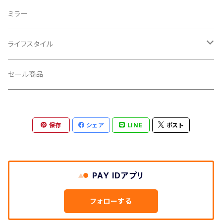
CROSS SECTION/クロスセクション
輪行袋
ミラー
輪行小物
CLIK/クリック
バイクカバー
ライフスタイル
CUSH CORE/クッシュコア
その他
キャップ
セール商品
CYCLEDESIGN/サイクルデザイン
Tシャツ
保存
シェア
LINE
ポスト
DEFEET/デフィート
アクセサリー
DIXNA/ディズナ
PAY IDアプリ
DKG/ディーケージー
フォローする