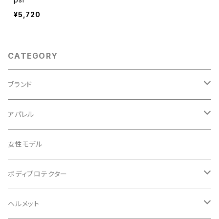
¥5,720
CATEGORY
ブランド
ABUS/アブス
アパレル
ADEPT/アデプト
Tシャツ
女性モデル
AENOMALY/アエノマリー
ジャージ
ボディプロテクター
ロングスリーブ
ALL MOUNTAIN STYLE
ジャケット
エルボー/肘
ヘルメット