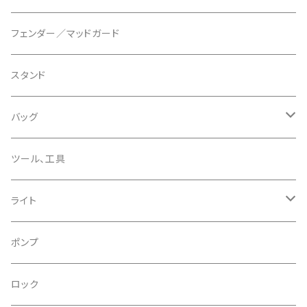
ディスクブレーキパーツ
CERAMIC SPEED/セラミックスピード
ボトムブラケット
タイヤインサート
フェンダー／マッドガード
CHRIS KING/クリスキング
リアディレーラー
リムテープ
スタンド
CHROMAG/クロマグ
チェーン
チューブレスバルブ/ バルブキャップ
バッグ
CHROME/クローム
シーラント
サドルバッグ
ツール、工具
CONTINENTAL/コンチネンタル
サコッシュ
ライト
CRANE/クレーン
バックパック
フロントライト
ポンプ
CRANKBROTHERS/クランクブラザーズ
フレームバッグ
テールライト
ロック