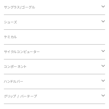
ショートスリーブ
AVID/アヴィド
ショーツ
ニー/膝
ロード
サングラス/ゴーグル
ビブタイプ
BAR MITTS/バーミッツ
パンツ / タイツ
その他
マウンテンバイク
アクセサリー
シューズ
BAZOOKA/バズーカ
上下セット
フルフェイス
ロード
ケミカル
BBB/ビービービー
グローブ
キッズ
グラベル
サイクルコンピューター
指切り
BELL/ベル
ソックス
マウンテンバイク
ヘッドユニット
コンポーネント
フルフィンガー
フラットペダル用
BIKEHAND/バイクハンド
シューズカバー
インソール
センサー
カセットスプロケット
ハンドルバー
ビンディングペダル用
BIO RACER/ビオレーサー
キャップ
アクセサリー
シフターマウント
ドロップハンドル
グリップ / バーテープ