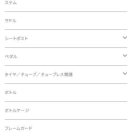
BIKEYOKE/バイクヨーク
その他
ステムスペーサー
フラット/ライザーバー
グリップ
ステム
BLACKBURN/ブラックバーン
ケーブル類
バーテープ
サドル
BLB/ビーエルビー
チェーンガイド／キャッチャー
グリップカラー / バーエンドキャップ
シートポスト
BLUEGRASS/ブルーグラス
チェーンリング
ドロッパーポスト
ペダル
BONTRAGER/ボントレガー
ディスクブレーキ
シートクランプ
ビンディングペダル
タイヤ／チューブ／チューブレス関連
ブレーキローター
BURGTEC/バーグテック
ディレーラーハンガー
フラットペダル
700c
ボトル
ブレーキパッド
BUSCH＋MULLER/ブッシュ＆ミュラー
トップキャップ
クリート
29" / 27.5"
ボトルケージ
マウントアダプター
CAMELBAK/キャメルバッグ
ベル
〜26"
フレームガード