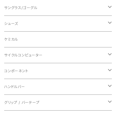
ショートスリーブ
AVID/アヴィド
ショーツ
ニー/膝
ロード
サングラス/ゴーグル
ビブタイプ
BAR MITTS/バーミッツ
パンツ / タイツ
その他
マウンテンバイク
アクセサリー
シューズ
BAZOOKA/バズーカ
上下セット
フルフェイス
ロード
ケミカル
BBB/ビービービー
グローブ
キッズ
グラベル
サイクルコンピューター
指切り
BELL/ベル
ソックス
マウンテンバイク
ヘッドユニット
コンポーネント
フルフィンガー
フラットペダル用
BIKEHAND/バイクハンド
シューズカバー
インソール
センサー
カセットスプロケット
ハンドルバー
ビンディングペダル用
BIO RACER/ビオレーサー
キャップ
アクセサリー
シフターマウント
ドロップハンドル
グリップ / バーテープ