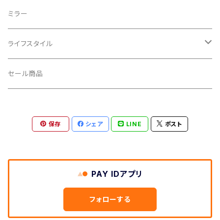
CROSS SECTION/クロスセクション
輪行袋
ミラー
輪行小物
CLIK/クリック
バイクカバー
ライフスタイル
CUSH CORE/クッシュコア
その他
キャップ
セール商品
CYCLEDESIGN/サイクルデザイン
Tシャツ
保存
シェア
LINE
ポスト
DEFEET/デフィート
アクセサリー
DIXNA/ディズナ
PAY IDアプリ
DKG/ディーケージー
フォローする