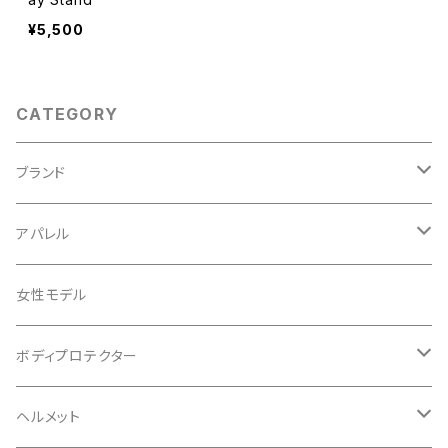
¥5,500
CATEGORY
ブランド
ABUS/アブス
アパレル
ADEPT/アデプト
Tシャツ
女性モデル
AENOMALY/アエノマリー
ジャージ
ボディプロテクター
ロングスリーブ
ALL MOUNTAIN STYLE
ジャケット
エルボー/肘
ヘルメット