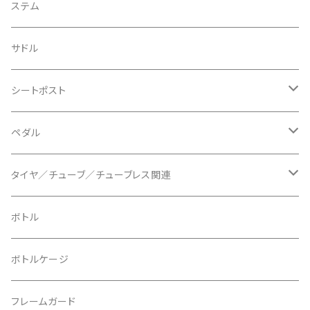
BIKEYOKE/バイクヨーク
その他
ステムスペーサー
フラット/ライザーバー
グリップ
ステム
BLACKBURN/ブラックバーン
ケーブル類
バーテープ
サドル
BLB/ビーエルビー
チェーンガイド／キャッチャー
グリップカラー / バーエンドキャップ
シートポスト
BLUEGRASS/ブルーグラス
チェーンリング
ドロッパーポスト
ペダル
BONTRAGER/ボントレガー
ディスクブレーキ
シートクランプ
ビンディングペダル
タイヤ／チューブ／チューブレス関連
ブレーキローター
BURGTEC/バーグテック
ディレーラーハンガー
フラットペダル
700c
ボトル
ブレーキパッド
BUSCH＋MULLER/ブッシュ＆ミュラー
トップキャップ
クリート
29" / 27.5"
ボトルケージ
マウントアダプター
CAMELBAK/キャメルバッグ
ベル
〜26"
フレームガード