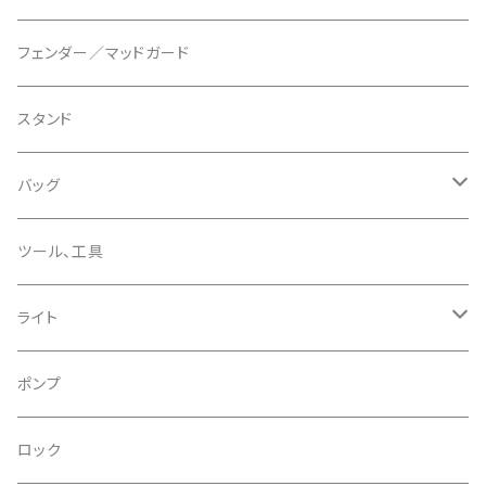
ディスクブレーキパーツ
CERAMIC SPEED/セラミックスピード
ボトムブラケット
タイヤインサート
フェンダー／マッドガード
CHRIS KING/クリスキング
リアディレーラー
リムテープ
スタンド
CHROMAG/クロマグ
チェーン
チューブレスバルブ/ バルブキャップ
バッグ
CHROME/クローム
シーラント
サドルバッグ
ツール、工具
CONTINENTAL/コンチネンタル
サコッシュ
ライト
CRANE/クレーン
バックパック
フロントライト
ポンプ
CRANKBROTHERS/クランクブラザーズ
フレームバッグ
テールライト
ロック