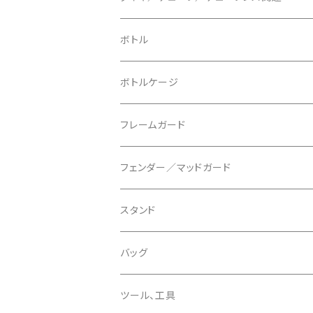
ブレーキローター
BURGTEC/バーグテック
ディレーラーハンガー
フラットペダル
700c
ボトル
ブレーキパッド
BUSCH＋MULLER/ブッシュ＆ミュラー
トップキャップ
クリート
29" / 27.5"
ボトルケージ
マウントアダプター
CAMELBAK/キャメルバッグ
ベル
〜26"
フレームガード
ディスクブレーキパーツ
CERAMIC SPEED/セラミックスピード
ボトムブラケット
タイヤインサート
フェンダー／マッドガード
CHRIS KING/クリスキング
リアディレーラー
リムテープ
スタンド
CHROMAG/クロマグ
チェーン
チューブレスバルブ/ バルブキャップ
バッグ
CHROME/クローム
シーラント
サドルバッグ
ツール、工具