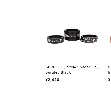
BURGTEC / Stem Spacer Kit /
B
Burgtec Black
I
¥2,420
¥