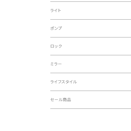
CONTINENTAL/コンチネンタル
サコッシュ
ライト
CRANE/クレーン
バックパック
フロントライト
ポンプ
CRANKBROTHERS/クランクブラザーズ
フレームバッグ
テールライト
ロック
CROSS SECTION/クロスセクション
輪行袋
ミラー
輪行小物
CLIK/クリック
バイクカバー
ライフスタイル
CUSH CORE/クッシュコア
その他
キャップ
セール商品
CYCLEDESIGN/サイクルデザイン
Tシャツ