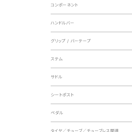
指切り
BELL/ベル
ソックス
マウンテンバイク
ヘッドユニット
コンポーネント
フルフィンガー
フラットペダル用
BIKEHAND/バイクハンド
シューズカバー
インソール
センサー
カセットスプロケット
ハンドルバー
ビンディングペダル用
BIO RACER/ビオレーサー
キャップ
アクセサリー
シフターマウント
ドロップハンドル
グリップ / バーテープ
BIKEYOKE/バイクヨーク
その他
ステムスペーサー
フラット/ライザーバー
グリップ
ステム
BLACKBURN/ブラックバーン
ケーブル類
バーテープ
サドル
BLB/ビーエルビー
チェーンガイド／キャッチャー
グリップカラー / バーエンドキャップ
シートポスト
BLUEGRASS/ブルーグラス
チェーンリング
ドロッパーポスト
ペダル
BONTRAGER/ボントレガー
ディスクブレーキ
シートクランプ
ビンディングペダル
タイヤ／チューブ／チューブレス関連