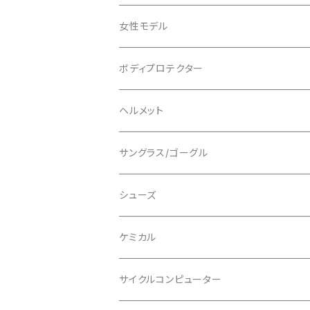
ADEPT/アデプト
Tシャツ
女性モデル
AENOMALY/アエノマリー
ジャージ
ボディプロテクター
ロングスリーブ
ALL MOUNTAIN STYLE
ジャケット
エルボー/肘
ヘルメット
ショートスリーブ
AVID/アヴィド
ショーツ
ニー/膝
ロード
サングラス/ゴーグル
ビブタイプ
BAR MITTS/バーミッツ
パンツ / タイツ
その他
マウンテンバイク
アクセサリー
シューズ
BAZOOKA/バズーカ
上下セット
フルフェイス
ロード
ケミカル
BBB/ビービービー
グローブ
キッズ
グラベル
サイクルコンピューター