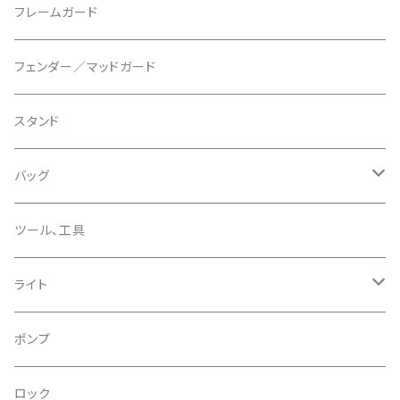
マウントアダプター
CAMELBAK/キャメルバッグ
ベル
〜26"
フレームガード
ディスクブレーキパーツ
CERAMIC SPEED/セラミックスピード
ボトムブラケット
タイヤインサート
フェンダー／マッドガード
CHRIS KING/クリスキング
リアディレーラー
リムテープ
スタンド
CHROMAG/クロマグ
チェーン
チューブレスバルブ/ バルブキャップ
バッグ
CHROME/クローム
シーラント
サドルバッグ
ツール、工具
CONTINENTAL/コンチネンタル
サコッシュ
ライト
CRANE/クレーン
バックパック
フロントライト
ポンプ
CRANKBROTHERS/クランクブラザーズ
フレームバッグ
テールライト
ロック