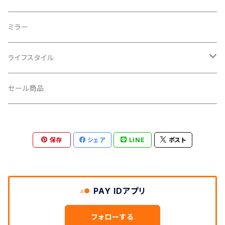
CROSS SECTION/クロスセクション
輪行袋
ミラー
輪行小物
CLIK/クリック
バイクカバー
ライフスタイル
CUSH CORE/クッシュコア
その他
キャップ
セール商品
CYCLEDESIGN/サイクルデザイン
Tシャツ
保存
シェア
LINE
ポスト
DEFEET/デフィート
アクセサリー
DIXNA/ディズナ
PAY IDアプリ
DKG/ディーケージー
フォローする