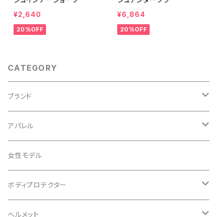
¥2,640
¥6,864
20%OFF
20%OFF
CATEGORY
ブランド
ABUS/アブス
アパレル
ADEPT/アデプト
Tシャツ
女性モデル
AENOMALY/アエノマリー
ジャージ
ボディプロテクター
ロングスリーブ
ALL MOUNTAIN STYLE
ジャケット
エルボー/肘
ヘルメット