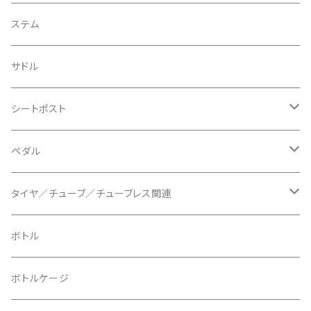
BIKEYOKE/バイクヨーク
その他
ステムスペーサー
フラット/ライザーバー
グリップ
ステム
BLACKBURN/ブラックバーン
ケーブル類
バーテープ
サドル
BLB/ビーエルビー
チェーンガイド／キャッチャー
グリップカラー / バーエンドキャップ
シートポスト
BLUEGRASS/ブルーグラス
チェーンリング
ドロッパーポスト
ペダル
BONTRAGER/ボントレガー
ディスクブレーキ
シートクランプ
ビンディングペダル
タイヤ／チューブ／チューブレス関連
ブレーキローター
BURGTEC/バーグテック
ディレーラーハンガー
フラットペダル
700c
ボトル
ブレーキパッド
BUSCH＋MULLER/ブッシュ＆ミュラー
トップキャップ
クリート
29" / 27.5"
ボトルケージ