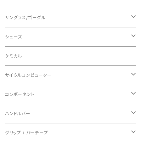
ショートスリーブ
AVID/アヴィド
ショーツ
ニー/膝
ロード
サングラス/ゴーグル
ビブタイプ
BAR MITTS/バーミッツ
パンツ / タイツ
その他
マウンテンバイク
アクセサリー
シューズ
BAZOOKA/バズーカ
上下セット
フルフェイス
ロード
ケミカル
BBB/ビービービー
グローブ
キッズ
グラベル
サイクルコンピューター
指切り
BELL/ベル
ソックス
マウンテンバイク
ヘッドユニット
コンポーネント
フルフィンガー
フラットペダル用
BIKEHAND/バイクハンド
シューズカバー
インソール
センサー
カセットスプロケット
ハンドルバー
ビンディングペダル用
BIO RACER/ビオレーサー
キャップ
アクセサリー
シフターマウント
ドロップハンドル
グリップ / バーテープ