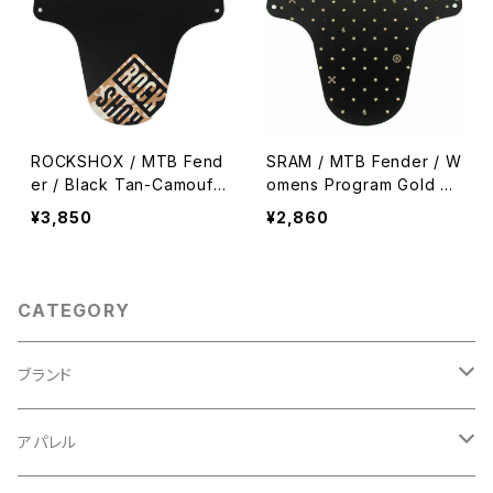
ROCKSHOX / MTB Fend
SRAM / MTB Fender / W
er / Black Tan-Camoufl
omens Program Gold Pri
age
nt
¥3,850
¥2,860
CATEGORY
ブランド
ABUS/アブス
アパレル