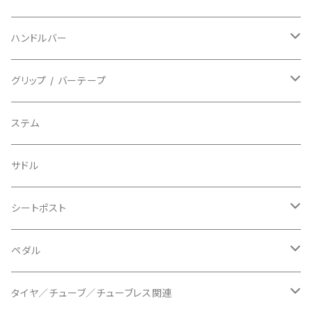
フルフィンガー
フラットペダル用
BIKEHAND/バイクハンド
シューズカバー
インソール
センサー
カセットスプロケット
ハンドルバー
ビンディングペダル用
BIO RACER/ビオレーサー
キャップ
アクセサリー
シフターマウント
ドロップハンドル
グリップ / バーテープ
BIKEYOKE/バイクヨーク
その他
ステムスペーサー
フラット/ライザーバー
グリップ
ステム
BLACKBURN/ブラックバーン
ケーブル類
バーテープ
サドル
BLB/ビーエルビー
チェーンガイド／キャッチャー
グリップカラー / バーエンドキャップ
シートポスト
BLUEGRASS/ブルーグラス
チェーンリング
ドロッパーポスト
ペダル
BONTRAGER/ボントレガー
ディスクブレーキ
シートクランプ
ビンディングペダル
タイヤ／チューブ／チューブレス関連