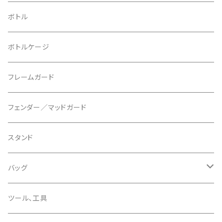
ブレーキローター
BURGTEC/バーグテック
ディレーラーハンガー
フラットペダル
700c
ボトル
ブレーキパッド
BUSCH＋MULLER/ブッシュ＆ミュラー
トップキャップ
クリート
29" / 27.5"
ボトルケージ
マウントアダプター
CAMELBAK/キャメルバッグ
ベル
〜26"
フレームガード
ディスクブレーキパーツ
CERAMIC SPEED/セラミックスピード
ボトムブラケット
タイヤインサート
フェンダー／マッドガード
CHRIS KING/クリスキング
リアディレーラー
リムテープ
スタンド
CHROMAG/クロマグ
チェーン
チューブレスバルブ/ バルブキャップ
バッグ
CHROME/クローム
シーラント
サドルバッグ
ツール、工具