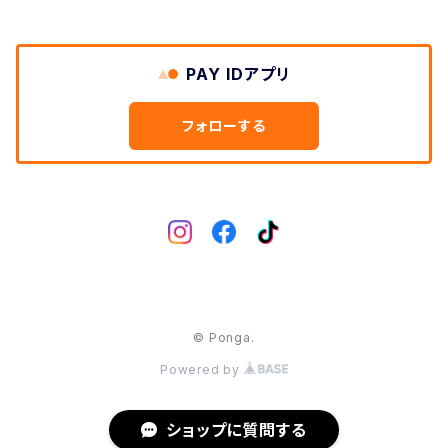
DIXNA/ディズナ
PAY IDアプリ
DKG/ディーケージー
フォローする
DMR/ディーエムアール
DOTOUT/ドットアウト
DRC/ディーアールシー
© Ponga.
DVO/ディーブイオー
Powered by
DYEDBRO/ダイブロ
ショップに質問する