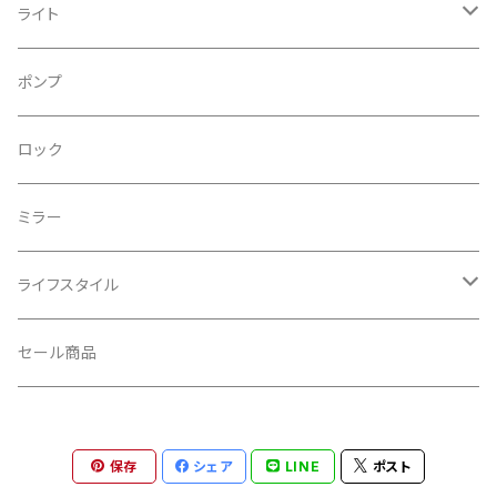
CONTINENTAL/コンチネンタル
サコッシュ
ライト
CRANE/クレーン
バックパック
フロントライト
ポンプ
CRANKBROTHERS/クランクブラザーズ
フレームバッグ
テールライト
ロック
CROSS SECTION/クロスセクション
輪行袋
ミラー
輪行小物
CLIK/クリック
バイクカバー
ライフスタイル
CUSH CORE/クッシュコア
その他
キャップ
セール商品
CYCLEDESIGN/サイクルデザイン
Tシャツ
保存
シェア
LINE
ポスト
DEFEET/デフィート
アクセサリー