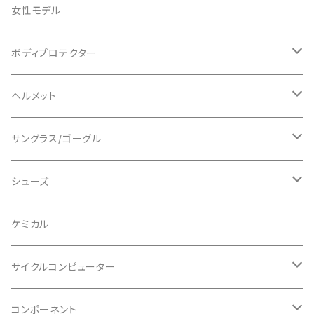
ADEPT/アデプト
Tシャツ
女性モデル
AENOMALY/アエノマリー
ジャージ
ボディプロテクター
ロングスリーブ
ALL MOUNTAIN STYLE
ジャケット
エルボー/肘
ヘルメット
ショートスリーブ
AVID/アヴィド
ショーツ
ニー/膝
ロード
サングラス/ゴーグル
ビブタイプ
BAR MITTS/バーミッツ
パンツ / タイツ
その他
マウンテンバイク
アクセサリー
シューズ
BAZOOKA/バズーカ
上下セット
フルフェイス
ロード
ケミカル
BBB/ビービービー
グローブ
キッズ
グラベル
サイクルコンピューター
指切り
BELL/ベル
ソックス
マウンテンバイク
ヘッドユニット
コンポーネント