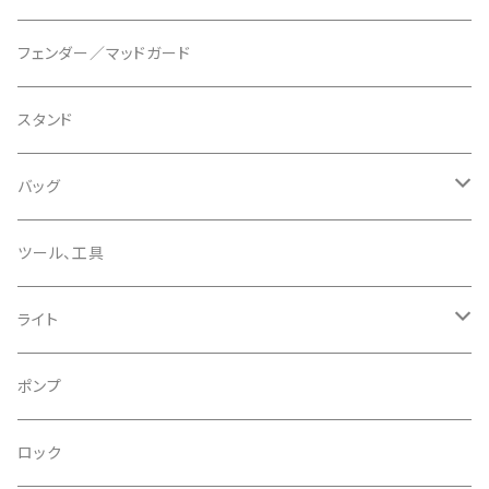
ディスクブレーキパーツ
CERAMIC SPEED/セラミックスピード
ボトムブラケット
タイヤインサート
フェンダー／マッドガード
CHRIS KING/クリスキング
リアディレーラー
リムテープ
スタンド
CHROMAG/クロマグ
チェーン
チューブレスバルブ/ バルブキャップ
バッグ
CHROME/クローム
シーラント
サドルバッグ
ツール、工具
CONTINENTAL/コンチネンタル
サコッシュ
ライト
CRANE/クレーン
バックパック
フロントライト
ポンプ
CRANKBROTHERS/クランクブラザーズ
フレームバッグ
テールライト
ロック