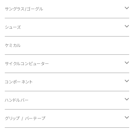
ショートスリーブ
AVID/アヴィド
ショーツ
ニー/膝
ロード
サングラス/ゴーグル
ビブタイプ
BAR MITTS/バーミッツ
パンツ / タイツ
その他
マウンテンバイク
アクセサリー
シューズ
BAZOOKA/バズーカ
上下セット
フルフェイス
ロード
ケミカル
BBB/ビービービー
グローブ
キッズ
グラベル
サイクルコンピューター
指切り
BELL/ベル
ソックス
マウンテンバイク
ヘッドユニット
コンポーネント
フルフィンガー
フラットペダル用
BIKEHAND/バイクハンド
シューズカバー
インソール
センサー
カセットスプロケット
ハンドルバー
ビンディングペダル用
BIO RACER/ビオレーサー
キャップ
アクセサリー
シフターマウント
ドロップハンドル
グリップ / バーテープ