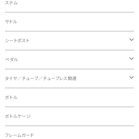
BIKEYOKE/バイクヨーク
その他
ステムスペーサー
フラット/ライザーバー
グリップ
ステム
BLACKBURN/ブラックバーン
ケーブル類
バーテープ
サドル
BLB/ビーエルビー
チェーンガイド／キャッチャー
グリップカラー / バーエンドキャップ
シートポスト
BLUEGRASS/ブルーグラス
チェーンリング
ドロッパーポスト
ペダル
BONTRAGER/ボントレガー
ディスクブレーキ
シートクランプ
ビンディングペダル
タイヤ／チューブ／チューブレス関連
ブレーキローター
BURGTEC/バーグテック
ディレーラーハンガー
フラットペダル
700c
ボトル
ブレーキパッド
BUSCH＋MULLER/ブッシュ＆ミュラー
トップキャップ
クリート
29" / 27.5"
ボトルケージ
マウントアダプター
CAMELBAK/キャメルバッグ
ベル
〜26"
フレームガード