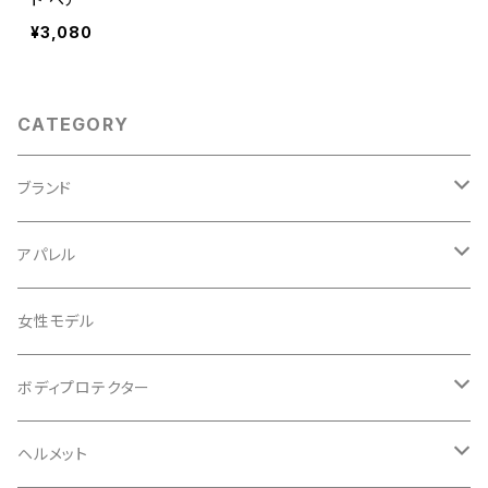
¥3,080
CATEGORY
ブランド
ABUS/アブス
アパレル
ADEPT/アデプト
Tシャツ
女性モデル
AENOMALY/アエノマリー
ジャージ
ボディプロテクター
ロングスリーブ
ALL MOUNTAIN STYLE
ジャケット
エルボー/肘
ヘルメット