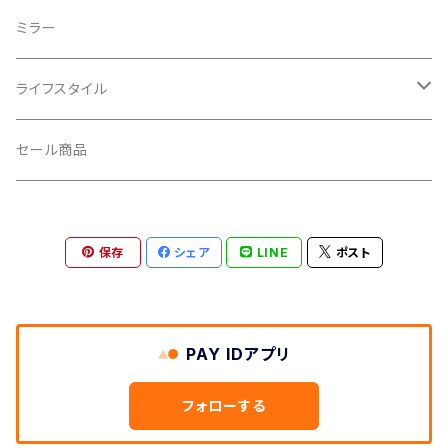
CROSS SECTION/クロスセクション
輪行袋
ミラー
輪行小物
CLIK/クリック
バイクカバー
ライフスタイル
CUSH CORE/クッシュコア
その他
キャップ
セール商品
CYCLEDESIGN/サイクルデザイン
Tシャツ
保存
シェア
LINE
ポスト
DEFEET/デフィート
アクセサリー
DIXNA/ディズナ
PAY IDアプリ
DKG/ディーケージー
フォローする