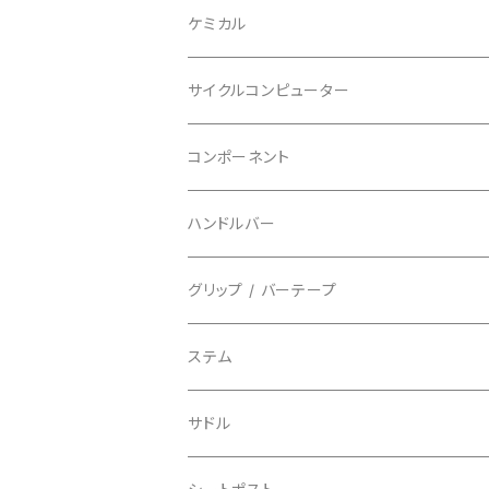
BAZOOKA/バズーカ
上下セット
フルフェイス
ロード
ケミカル
BBB/ビービービー
グローブ
キッズ
グラベル
サイクルコンピューター
指切り
BELL/ベル
ソックス
マウンテンバイク
ヘッドユニット
コンポーネント
フルフィンガー
フラットペダル用
BIKEHAND/バイクハンド
シューズカバー
インソール
センサー
カセットスプロケット
ハンドルバー
ビンディングペダル用
BIO RACER/ビオレーサー
キャップ
アクセサリー
シフターマウント
ドロップハンドル
グリップ / バーテープ
BIKEYOKE/バイクヨーク
その他
ステムスペーサー
フラット/ライザーバー
グリップ
ステム
BLACKBURN/ブラックバーン
ケーブル類
バーテープ
サドル
BLB/ビーエルビー
チェーンガイド／キャッチャー
グリップカラー / バーエンドキャップ