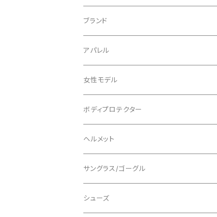
ブランド
ABUS/アブス
アパレル
ADEPT/アデプト
Tシャツ
女性モデル
AENOMALY/アエノマリー
ジャージ
ボディプロテクター
ロングスリーブ
ALL MOUNTAIN STYLE
ジャケット
エルボー/肘
ヘルメット
ショートスリーブ
AVID/アヴィド
ショーツ
ニー/膝
ロード
サングラス/ゴーグル
ビブタイプ
BAR MITTS/バーミッツ
パンツ / タイツ
その他
マウンテンバイク
アクセサリー
シューズ