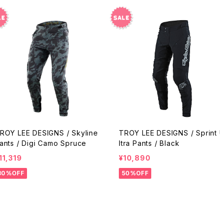
ROY LEE DESIGNS / Skyline
TROY LEE DESIGNS / Sprint
ants / Digi Camo Spruce
ltra Pants / Black
11,319
¥10,890
30%OFF
50%OFF