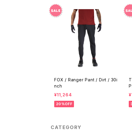
FOX / Ranger Pant / Dirt / 30i
T
nch
P
¥11,264
¥
20%OFF
CATEGORY