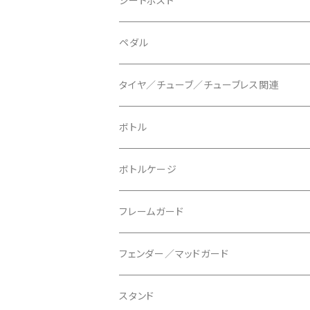
シートポスト
BLUEGRASS/ブルーグラス
チェーンリング
ドロッパーポスト
ペダル
BONTRAGER/ボントレガー
ディスクブレーキ
シートクランプ
ビンディングペダル
タイヤ／チューブ／チューブレス関連
ブレーキローター
BURGTEC/バーグテック
ディレーラーハンガー
フラットペダル
700c
ボトル
ブレーキパッド
BUSCH＋MULLER/ブッシュ＆ミュラー
トップキャップ
クリート
29" / 27.5"
ボトルケージ
マウントアダプター
CAMELBAK/キャメルバッグ
ベル
〜26"
フレームガード
ディスクブレーキパーツ
CERAMIC SPEED/セラミックスピード
ボトムブラケット
タイヤインサート
フェンダー／マッドガード
CHRIS KING/クリスキング
リアディレーラー
リムテープ
スタンド