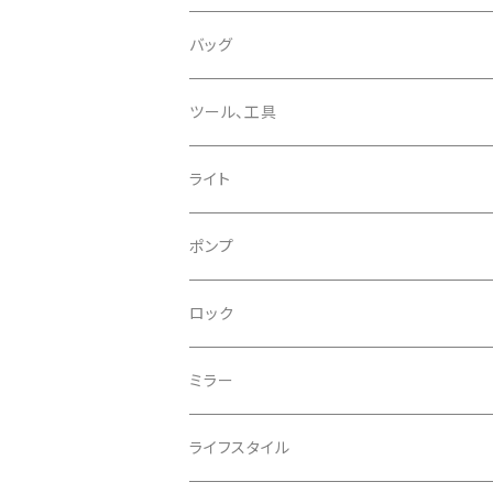
CHROMAG/クロマグ
チェーン
チューブレスバルブ/ バルブキャップ
バッグ
CHROME/クローム
シーラント
サドルバッグ
ツール、工具
CONTINENTAL/コンチネンタル
サコッシュ
ライト
CRANE/クレーン
バックパック
フロントライト
ポンプ
CRANKBROTHERS/クランクブラザーズ
フレームバッグ
テールライト
ロック
CROSS SECTION/クロスセクション
輪行袋
ミラー
輪行小物
CLIK/クリック
バイクカバー
ライフスタイル