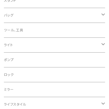
CHRIS KING/クリスキング
リアディレーラー
リムテープ
スタンド
CHROMAG/クロマグ
チェーン
チューブレスバルブ/ バルブキャップ
バッグ
CHROME/クローム
シーラント
サドルバッグ
ツール、工具
CONTINENTAL/コンチネンタル
サコッシュ
ライト
CRANE/クレーン
バックパック
フロントライト
ポンプ
CRANKBROTHERS/クランクブラザーズ
フレームバッグ
テールライト
ロック
CROSS SECTION/クロスセクション
輪行袋
ミラー
輪行小物
CLIK/クリック
バイクカバー
ライフスタイル