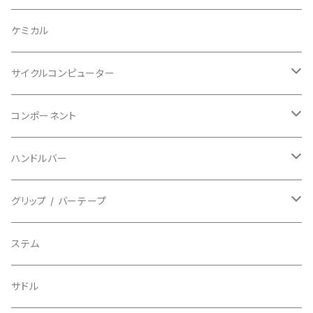
BAZOOKA/バズーカ
上下セット
フルフェイス
ロード
ケミカル
BBB/ビービービー
グローブ
キッズ
グラベル
サイクルコンピューター
指切り
BELL/ベル
ソックス
マウンテンバイク
ヘッドユニット
コンポーネント
フルフィンガー
フラットペダル用
BIKEHAND/バイクハンド
シューズカバー
インソール
センサー
カセットスプロケット
ハンドルバー
ビンディングペダル用
BIO RACER/ビオレーサー
キャップ
アクセサリー
シフターマウント
ドロップハンドル
グリップ / バーテープ
BIKEYOKE/バイクヨーク
その他
ステムスペーサー
フラット/ライザーバー
グリップ
ステム
BLACKBURN/ブラックバーン
ケーブル類
バーテープ
サドル