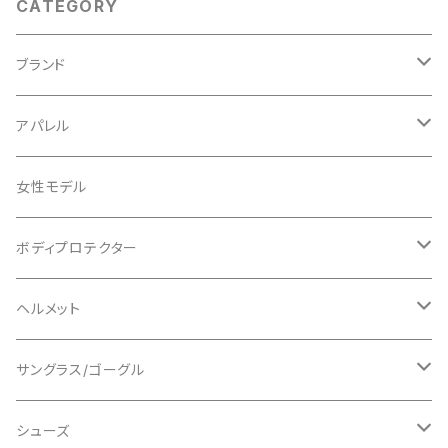
CATEGORY
ブランド
ABUS/アブス
アパレル
ADEPT/アデプト
Tシャツ
女性モデル
AENOMALY/アエノマリー
ジャージ
ボディプロテクター
ロングスリーブ
ALL MOUNTAIN STYLE
ジャケット
エルボー/肘
ヘルメット
ショートスリーブ
AVID/アヴィド
ショーツ
ニー/膝
ロード
サングラス/ゴーグル
ビブタイプ
BAR MITTS/バーミッツ
パンツ / タイツ
その他
マウンテンバイク
アクセサリー
シューズ