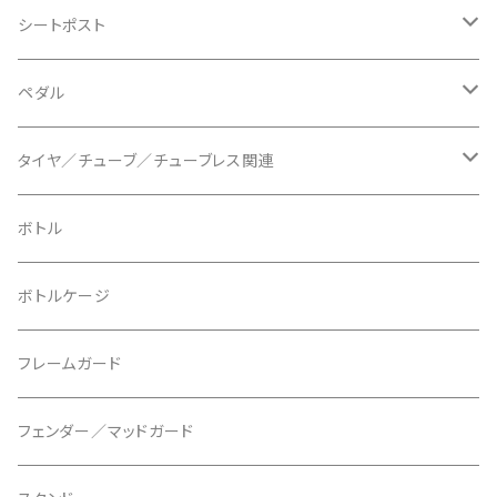
BLB/ビーエルビー
チェーンガイド／キャッチャー
グリップカラー / バーエンドキャップ
シートポスト
BLUEGRASS/ブルーグラス
チェーンリング
ドロッパーポスト
ペダル
BONTRAGER/ボントレガー
ディスクブレーキ
シートクランプ
ビンディングペダル
タイヤ／チューブ／チューブレス関連
ブレーキローター
BURGTEC/バーグテック
ディレーラーハンガー
フラットペダル
700c
ボトル
ブレーキパッド
BUSCH＋MULLER/ブッシュ＆ミュラー
トップキャップ
クリート
29" / 27.5"
ボトルケージ
マウントアダプター
CAMELBAK/キャメルバッグ
ベル
〜26"
フレームガード
ディスクブレーキパーツ
CERAMIC SPEED/セラミックスピード
ボトムブラケット
タイヤインサート
フェンダー／マッドガード