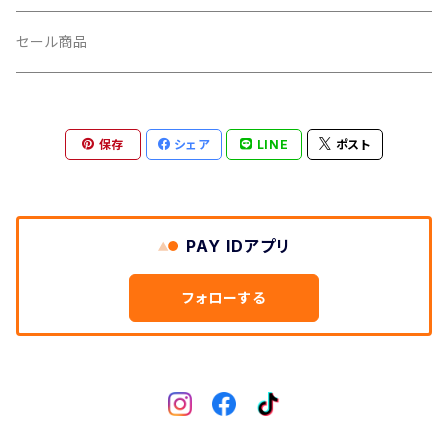
CUSH CORE/クッシュコア
その他
キャップ
セール商品
CYCLEDESIGN/サイクルデザイン
Tシャツ
保存
シェア
LINE
ポスト
DEFEET/デフィート
アクセサリー
DIXNA/ディズナ
PAY IDアプリ
DKG/ディーケージー
フォローする
DMR/ディーエムアール
DOTOUT/ドットアウト