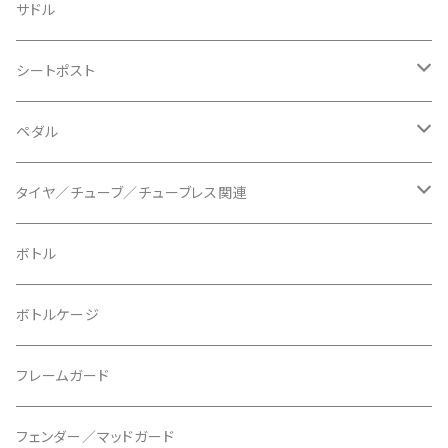
BLACKBURN/ブラックバーン
ケーブル類
バーテープ
サドル
BLB/ビーエルビー
チェーンガイド／キャッチャー
グリップカラー / バーエンドキャップ
シートポスト
BLUEGRASS/ブルーグラス
チェーンリング
ドロッパーポスト
ペダル
BONTRAGER/ボントレガー
ディスクブレーキ
シートクランプ
ビンディングペダル
タイヤ／チューブ／チューブレス関連
ブレーキローター
BURGTEC/バーグテック
ディレーラーハンガー
フラットペダル
700c
ボトル
ブレーキパッド
BUSCH＋MULLER/ブッシュ＆ミュラー
トップキャップ
クリート
29" / 27.5"
ボトルケージ
マウントアダプター
CAMELBAK/キャメルバッグ
ベル
〜26"
フレームガード
ディスクブレーキパーツ
CERAMIC SPEED/セラミックスピード
ボトムブラケット
タイヤインサート
フェンダー／マッドガード