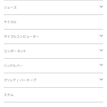
ビブタイプ
BAR MITTS/バーミッツ
パンツ / タイツ
その他
マウンテンバイク
アクセサリー
シューズ
BAZOOKA/バズーカ
上下セット
フルフェイス
ロード
ケミカル
BBB/ビービービー
グローブ
キッズ
グラベル
サイクルコンピューター
指切り
BELL/ベル
ソックス
マウンテンバイク
ヘッドユニット
コンポーネント
フルフィンガー
フラットペダル用
BIKEHAND/バイクハンド
シューズカバー
インソール
センサー
カセットスプロケット
ハンドルバー
ビンディングペダル用
BIO RACER/ビオレーサー
キャップ
アクセサリー
シフターマウント
ドロップハンドル
グリップ / バーテープ
BIKEYOKE/バイクヨーク
その他
ステムスペーサー
フラット/ライザーバー
グリップ
ステム