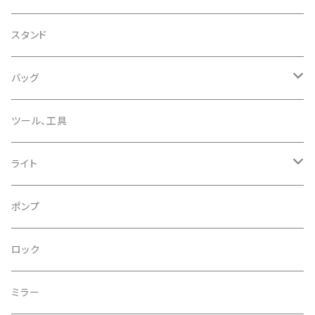
CHRIS KING/クリスキング
リアディレーラー
リムテープ
スタンド
CHROMAG/クロマグ
チェーン
チューブレスバルブ/ バルブキャップ
バッグ
CHROME/クローム
シーラント
サドルバッグ
ツール、工具
CONTINENTAL/コンチネンタル
サコッシュ
ライト
CRANE/クレーン
バックパック
フロントライト
ポンプ
CRANKBROTHERS/クランクブラザーズ
フレームバッグ
テールライト
ロック
CROSS SECTION/クロスセクション
輪行袋
ミラー