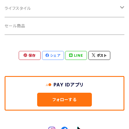
輪行小物
CLIK/クリック
バイクカバー
ライフスタイル
CUSH CORE/クッシュコア
その他
キャップ
セール商品
CYCLEDESIGN/サイクルデザイン
Tシャツ
保存
シェア
LINE
ポスト
DEFEET/デフィート
アクセサリー
DIXNA/ディズナ
PAY IDアプリ
DKG/ディーケージー
フォローする
DMR/ディーエムアール