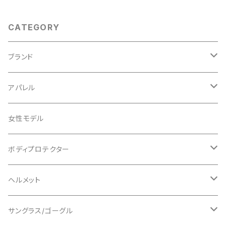
CATEGORY
ブランド
ABUS/アブス
アパレル
ADEPT/アデプト
Tシャツ
女性モデル
AENOMALY/アエノマリー
ジャージ
ボディプロテクター
ロングスリーブ
ALL MOUNTAIN STYLE
ジャケット
エルボー/肘
ヘルメット
ショートスリーブ
AVID/アヴィド
ショーツ
ニー/膝
ロード
サングラス/ゴーグル