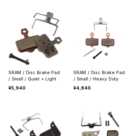
SRAM / Disc Brake Pad
SRAM / Disc Brake Pad
/ Small / Quiet + Light
/ Small / Heavy Duty
¥5,940
¥4,840