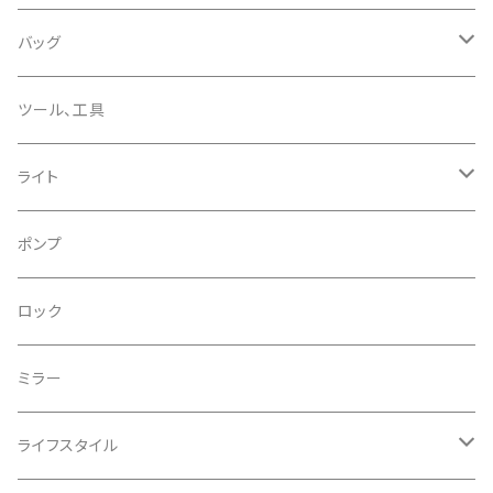
CHROMAG/クロマグ
チェーン
チューブレスバルブ/ バルブキャップ
バッグ
CHROME/クローム
シーラント
サドルバッグ
ツール、工具
CONTINENTAL/コンチネンタル
サコッシュ
ライト
CRANE/クレーン
バックパック
フロントライト
ポンプ
CRANKBROTHERS/クランクブラザーズ
フレームバッグ
テールライト
ロック
CROSS SECTION/クロスセクション
輪行袋
ミラー
輪行小物
CLIK/クリック
バイクカバー
ライフスタイル