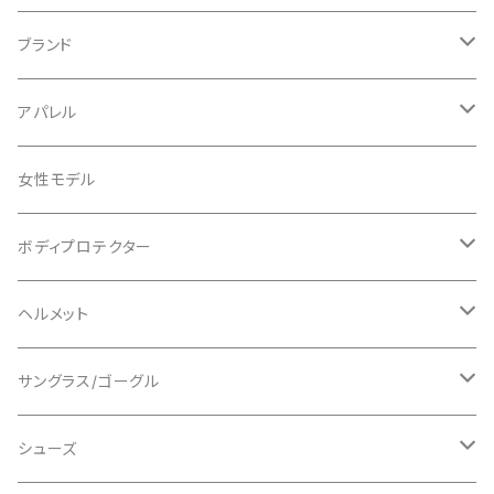
ブランド
ABUS/アブス
アパレル
ADEPT/アデプト
Tシャツ
女性モデル
AENOMALY/アエノマリー
ジャージ
ボディプロテクター
ロングスリーブ
ALL MOUNTAIN STYLE
ジャケット
エルボー/肘
ヘルメット
ショートスリーブ
AVID/アヴィド
ショーツ
ニー/膝
ロード
サングラス/ゴーグル
ビブタイプ
BAR MITTS/バーミッツ
パンツ / タイツ
その他
マウンテンバイク
アクセサリー
シューズ