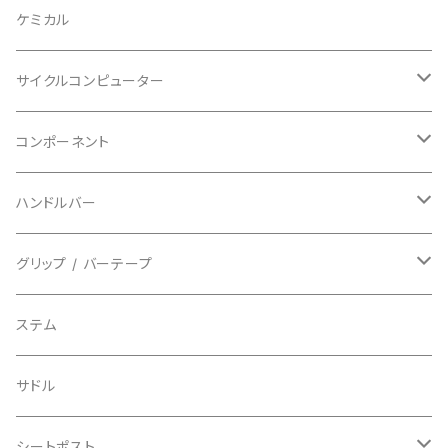
BAZOOKA/バズーカ
上下セット
フルフェイス
ロード
ケミカル
BBB/ビービービー
グローブ
キッズ
グラベル
サイクルコンピューター
指切り
BELL/ベル
ソックス
マウンテンバイク
ヘッドユニット
コンポーネント
フルフィンガー
フラットペダル用
BIKEHAND/バイクハンド
シューズカバー
インソール
センサー
カセットスプロケット
ハンドルバー
ビンディングペダル用
BIO RACER/ビオレーサー
キャップ
アクセサリー
シフターマウント
ドロップハンドル
グリップ / バーテープ
BIKEYOKE/バイクヨーク
その他
ステムスペーサー
フラット/ライザーバー
グリップ
ステム
BLACKBURN/ブラックバーン
ケーブル類
バーテープ
サドル
BLB/ビーエルビー
チェーンガイド／キャッチャー
グリップカラー / バーエンドキャップ
シートポスト