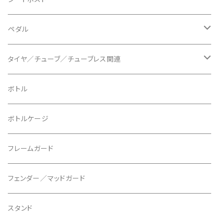
BLUEGRASS/ブルーグラス
チェーンリング
ドロッパーポスト
ペダル
BONTRAGER/ボントレガー
ディスクブレーキ
シートクランプ
ビンディングペダル
タイヤ／チューブ／チューブレス関連
ブレーキローター
BURGTEC/バーグテック
ディレーラーハンガー
フラットペダル
700c
ボトル
ブレーキパッド
BUSCH＋MULLER/ブッシュ＆ミュラー
トップキャップ
クリート
29" / 27.5"
ボトルケージ
マウントアダプター
CAMELBAK/キャメルバッグ
ベル
〜26"
フレームガード
ディスクブレーキパーツ
CERAMIC SPEED/セラミックスピード
ボトムブラケット
タイヤインサート
フェンダー／マッドガード
CHRIS KING/クリスキング
リアディレーラー
リムテープ
スタンド