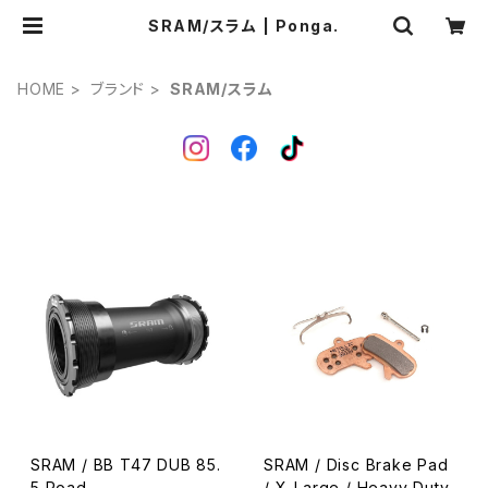
SRAM/スラム | Ponga.
HOME
ブランド
SRAM/スラム
SRAM / BB T47 DUB 85.
SRAM / Disc Brake Pad
5 Road
/ X-Large / Heavy Duty