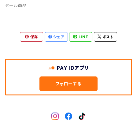
CUSH CORE/クッシュコア
その他
キャップ
セール商品
CYCLEDESIGN/サイクルデザイン
Tシャツ
保存
シェア
LINE
ポスト
DEFEET/デフィート
アクセサリー
DIXNA/ディズナ
PAY IDアプリ
DKG/ディーケージー
フォローする
DMR/ディーエムアール
DOTOUT/ドットアウト
DRC/ディーアールシー