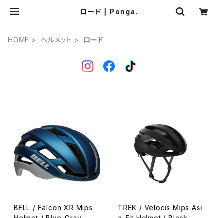
ロード | Ponga.
HOME
ヘルメット
ロード
BELL / Falcon XR Mips
TREK / Velocis Mips Asi
Helmet / Blue-Gray
a-Fit Helmet / Black