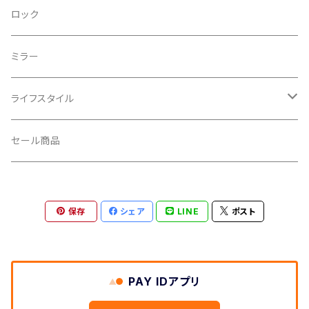
CRANKBROTHERS/クランクブラザーズ
フレームバッグ
テールライト
ロック
CROSS SECTION/クロスセクション
輪行袋
ミラー
輪行小物
CLIK/クリック
バイクカバー
ライフスタイル
CUSH CORE/クッシュコア
その他
キャップ
セール商品
CYCLEDESIGN/サイクルデザイン
Tシャツ
保存
シェア
LINE
ポスト
DEFEET/デフィート
アクセサリー
DIXNA/ディズナ
PAY IDアプリ
DKG/ディーケージー