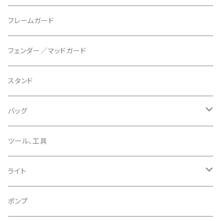
マウントアダプター
CAMELBAK/キャメルバッグ
ベル
〜26"
フレームガード
ディスクブレーキパーツ
CERAMIC SPEED/セラミックスピード
ボトムブラケット
タイヤインサート
フェンダー／マッドガード
CHRIS KING/クリスキング
リアディレーラー
リムテープ
スタンド
CHROMAG/クロマグ
チェーン
チューブレスバルブ/ バルブキャップ
バッグ
CHROME/クローム
シーラント
サドルバッグ
ツール、工具
CONTINENTAL/コンチネンタル
サコッシュ
ライト
CRANE/クレーン
バックパック
フロントライト
ポンプ