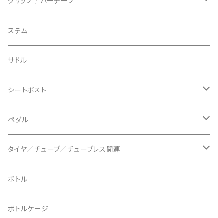
BIO RACER/ビオレーサー
キャップ
アクセサリー
シフターマウント
ドロップハンドル
グリップ / バーテープ
BIKEYOKE/バイクヨーク
その他
ステムスペーサー
フラット/ライザーバー
グリップ
ステム
BLACKBURN/ブラックバーン
ケーブル類
バーテープ
サドル
BLB/ビーエルビー
チェーンガイド／キャッチャー
グリップカラー / バーエンドキャップ
シートポスト
BLUEGRASS/ブルーグラス
チェーンリング
ドロッパーポスト
ペダル
BONTRAGER/ボントレガー
ディスクブレーキ
シートクランプ
ビンディングペダル
タイヤ／チューブ／チューブレス関連
ブレーキローター
BURGTEC/バーグテック
ディレーラーハンガー
フラットペダル
700c
ボトル
ブレーキパッド
BUSCH＋MULLER/ブッシュ＆ミュラー
トップキャップ
クリート
29" / 27.5"
ボトルケージ