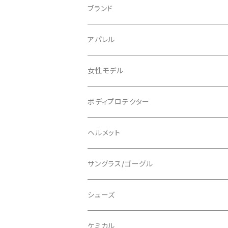
ブランド
ABUS/アブス
アパレル
ADEPT/アデプト
Tシャツ
女性モデル
AENOMALY/アエノマリー
ジャージ
ボディプロテクター
ロングスリーブ
ALL MOUNTAIN STYLE
ジャケット
エルボー/肘
ヘルメット
ショートスリーブ
AVID/アヴィド
ショーツ
ニー/膝
ロード
サングラス/ゴーグル
ビブタイプ
BAR MITTS/バーミッツ
パンツ / タイツ
その他
マウンテンバイク
アクセサリー
シューズ
BAZOOKA/バズーカ
上下セット
フルフェイス
ロード
ケミカル