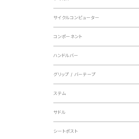
BBB/ビービービー
グローブ
キッズ
グラベル
サイクルコンピューター
指切り
BELL/ベル
ソックス
マウンテンバイク
ヘッドユニット
コンポーネント
フルフィンガー
フラットペダル用
BIKEHAND/バイクハンド
シューズカバー
インソール
センサー
カセットスプロケット
ハンドルバー
ビンディングペダル用
BIO RACER/ビオレーサー
キャップ
アクセサリー
シフターマウント
ドロップハンドル
グリップ / バーテープ
BIKEYOKE/バイクヨーク
その他
ステムスペーサー
フラット/ライザーバー
グリップ
ステム
BLACKBURN/ブラックバーン
ケーブル類
バーテープ
サドル
BLB/ビーエルビー
チェーンガイド／キャッチャー
グリップカラー / バーエンドキャップ
シートポスト