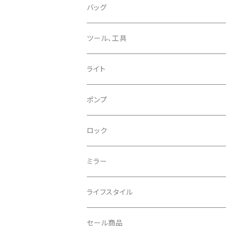
CHROMAG/クロマグ
チェーン
チューブレスバルブ/ バルブキャップ
バッグ
CHROME/クローム
シーラント
サドルバッグ
ツール、工具
CONTINENTAL/コンチネンタル
サコッシュ
ライト
CRANE/クレーン
バックパック
フロントライト
ポンプ
CRANKBROTHERS/クランクブラザーズ
フレームバッグ
テールライト
ロック
CROSS SECTION/クロスセクション
輪行袋
ミラー
輪行小物
CLIK/クリック
バイクカバー
ライフスタイル
CUSH CORE/クッシュコア
その他
キャップ
セール商品