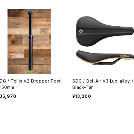
DG / Tellis V2 Dropper Post
SDG / Bel-Air V3 Lux-alloy /
 150mm
Black-Tan
35,970
¥13,200