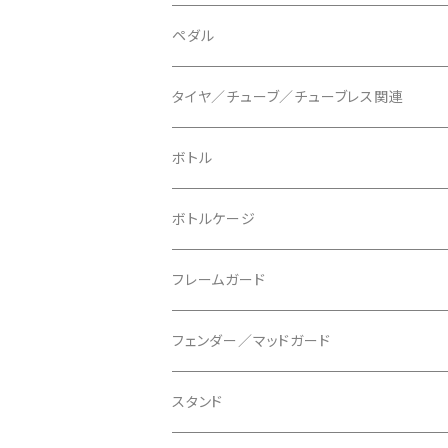
BLUEGRASS/ブルーグラス
チェーンリング
ドロッパーポスト
ペダル
BONTRAGER/ボントレガー
ディスクブレーキ
シートクランプ
ビンディングペダル
タイヤ／チューブ／チューブレス関連
ブレーキローター
BURGTEC/バーグテック
ディレーラーハンガー
フラットペダル
700c
ボトル
ブレーキパッド
BUSCH＋MULLER/ブッシュ＆ミュラー
トップキャップ
クリート
29" / 27.5"
ボトルケージ
マウントアダプター
CAMELBAK/キャメルバッグ
ベル
〜26"
フレームガード
ディスクブレーキパーツ
CERAMIC SPEED/セラミックスピード
ボトムブラケット
タイヤインサート
フェンダー／マッドガード
CHRIS KING/クリスキング
リアディレーラー
リムテープ
スタンド