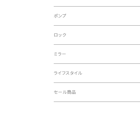
CRANE/クレーン
バックパック
フロントライト
ポンプ
CRANKBROTHERS/クランクブラザーズ
フレームバッグ
テールライト
ロック
CROSS SECTION/クロスセクション
輪行袋
ミラー
輪行小物
CLIK/クリック
バイクカバー
ライフスタイル
CUSH CORE/クッシュコア
その他
キャップ
セール商品
CYCLEDESIGN/サイクルデザイン
Tシャツ
DEFEET/デフィート
アクセサリー