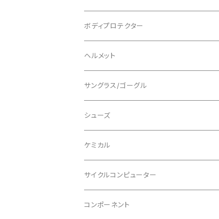
AENOMALY/アエノマリー
ジャージ
ボディプロテクター
ロングスリーブ
ALL MOUNTAIN STYLE
ジャケット
エルボー/肘
ヘルメット
ショートスリーブ
AVID/アヴィド
ショーツ
ニー/膝
ロード
サングラス/ゴーグル
ビブタイプ
BAR MITTS/バーミッツ
パンツ / タイツ
その他
マウンテンバイク
アクセサリー
シューズ
BAZOOKA/バズーカ
上下セット
フルフェイス
ロード
ケミカル
BBB/ビービービー
グローブ
キッズ
グラベル
サイクルコンピューター
指切り
BELL/ベル
ソックス
マウンテンバイク
ヘッドユニット
コンポーネント