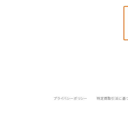
DIXNA/ディズナ
DKG/ディーケージー
DMR/ディーエムアール
DOTOUT/ドットアウト
DRC/ディーアールシー
DVO/ディーブイオー
プライバシーポリシー
特定商取引法に基
DYEDBRO/ダイブロ