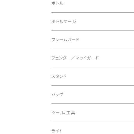
ブレーキローター
BURGTEC/バーグテック
ディレーラーハンガー
フラットペダル
700c
ボトル
ブレーキパッド
BUSCH＋MULLER/ブッシュ＆ミュラー
トップキャップ
クリート
29" / 27.5"
ボトルケージ
マウントアダプター
CAMELBAK/キャメルバッグ
ベル
〜26"
フレームガード
ディスクブレーキパーツ
CERAMIC SPEED/セラミックスピード
ボトムブラケット
タイヤインサート
フェンダー／マッドガード
CHRIS KING/クリスキング
リアディレーラー
リムテープ
スタンド
CHROMAG/クロマグ
チェーン
チューブレスバルブ/ バルブキャップ
バッグ
CHROME/クローム
シーラント
サドルバッグ
ツール、工具
CONTINENTAL/コンチネンタル
サコッシュ
ライト