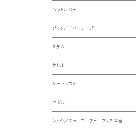
フルフィンガー
フラットペダル用
BIKEHAND/バイクハンド
シューズカバー
インソール
センサー
カセットスプロケット
ハンドルバー
ビンディングペダル用
BIO RACER/ビオレーサー
キャップ
アクセサリー
シフターマウント
ドロップハンドル
グリップ / バーテープ
BIKEYOKE/バイクヨーク
その他
ステムスペーサー
フラット/ライザーバー
グリップ
ステム
BLACKBURN/ブラックバーン
ケーブル類
バーテープ
サドル
BLB/ビーエルビー
チェーンガイド／キャッチャー
グリップカラー / バーエンドキャップ
シートポスト
BLUEGRASS/ブルーグラス
チェーンリング
ドロッパーポスト
ペダル
BONTRAGER/ボントレガー
ディスクブレーキ
シートクランプ
ビンディングペダル
タイヤ／チューブ／チューブレス関連