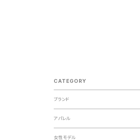
CATEGORY
ブランド
ABUS/アブス
アパレル
ADEPT/アデプト
Tシャツ
女性モデル