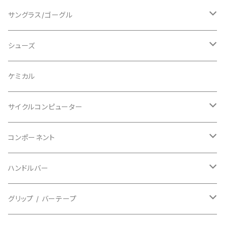
ショートスリーブ
AVID/アヴィド
ショーツ
ニー/膝
ロード
サングラス/ゴーグル
ビブタイプ
BAR MITTS/バーミッツ
パンツ / タイツ
その他
マウンテンバイク
アクセサリー
シューズ
BAZOOKA/バズーカ
上下セット
フルフェイス
ロード
ケミカル
BBB/ビービービー
グローブ
キッズ
グラベル
サイクルコンピューター
指切り
BELL/ベル
ソックス
マウンテンバイク
ヘッドユニット
コンポーネント
フルフィンガー
フラットペダル用
BIKEHAND/バイクハンド
シューズカバー
インソール
センサー
カセットスプロケット
ハンドルバー
ビンディングペダル用
BIO RACER/ビオレーサー
キャップ
アクセサリー
シフターマウント
ドロップハンドル
グリップ / バーテープ