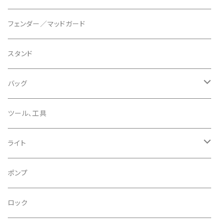
ディスクブレーキパーツ
CERAMIC SPEED/セラミックスピード
ボトムブラケット
タイヤインサート
フェンダー／マッドガード
CHRIS KING/クリスキング
リアディレーラー
リムテープ
スタンド
CHROMAG/クロマグ
チェーン
チューブレスバルブ/ バルブキャップ
バッグ
CHROME/クローム
シーラント
サドルバッグ
ツール、工具
CONTINENTAL/コンチネンタル
サコッシュ
ライト
CRANE/クレーン
バックパック
フロントライト
ポンプ
CRANKBROTHERS/クランクブラザーズ
フレームバッグ
テールライト
ロック