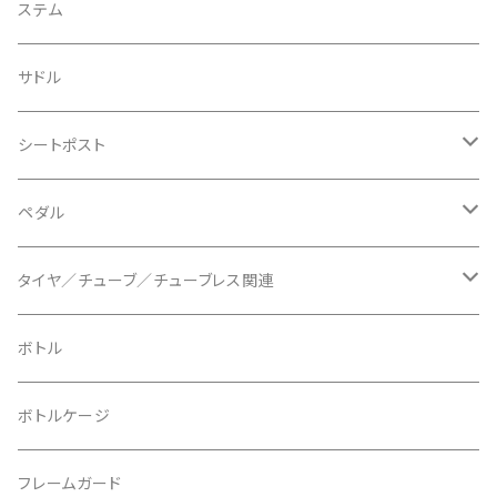
BIKEYOKE/バイクヨーク
その他
ステムスペーサー
フラット/ライザーバー
グリップ
ステム
BLACKBURN/ブラックバーン
ケーブル類
バーテープ
サドル
BLB/ビーエルビー
チェーンガイド／キャッチャー
グリップカラー / バーエンドキャップ
シートポスト
BLUEGRASS/ブルーグラス
チェーンリング
ドロッパーポスト
ペダル
BONTRAGER/ボントレガー
ディスクブレーキ
シートクランプ
ビンディングペダル
タイヤ／チューブ／チューブレス関連
ブレーキローター
BURGTEC/バーグテック
ディレーラーハンガー
フラットペダル
700c
ボトル
ブレーキパッド
BUSCH＋MULLER/ブッシュ＆ミュラー
トップキャップ
クリート
29" / 27.5"
ボトルケージ
マウントアダプター
CAMELBAK/キャメルバッグ
ベル
〜26"
フレームガード