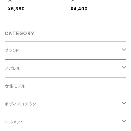
¥6,380
¥4,400
CATEGORY
ブランド
ABUS/アブス
アパレル
ADEPT/アデプト
Tシャツ
女性モデル
AENOMALY/アエノマリー
ジャージ
ボディプロテクター
ロングスリーブ
ALL MOUNTAIN STYLE
ジャケット
エルボー/肘
ヘルメット