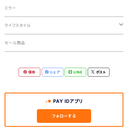
CROSS SECTION/クロスセクション
輪行袋
ミラー
輪行小物
CLIK/クリック
バイクカバー
ライフスタイル
CUSH CORE/クッシュコア
その他
キャップ
セール商品
CYCLEDESIGN/サイクルデザイン
Tシャツ
保存
シェア
LINE
ポスト
DEFEET/デフィート
アクセサリー
DIXNA/ディズナ
PAY IDアプリ
DKG/ディーケージー
フォローする