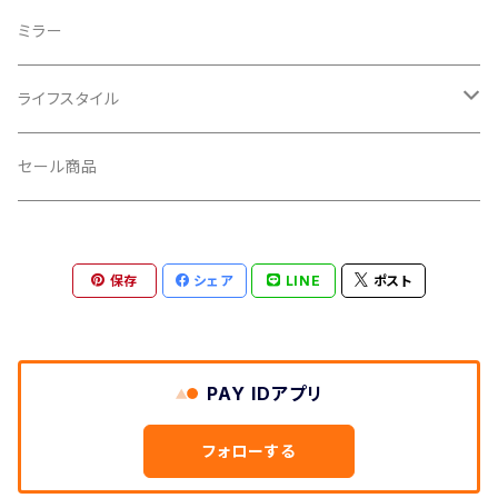
CROSS SECTION/クロスセクション
輪行袋
ミラー
輪行小物
CLIK/クリック
バイクカバー
ライフスタイル
CUSH CORE/クッシュコア
その他
キャップ
セール商品
CYCLEDESIGN/サイクルデザイン
Tシャツ
保存
シェア
LINE
ポスト
DEFEET/デフィート
アクセサリー
DIXNA/ディズナ
PAY IDアプリ
DKG/ディーケージー
フォローする