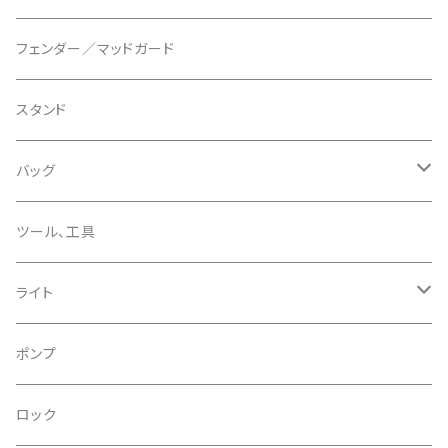
ディスクブレーキパーツ
CERAMIC SPEED/セラミックスピード
ボトムブラケット
タイヤインサート
フェンダー／マッドガード
CHRIS KING/クリスキング
リアディレーラー
リムテープ
スタンド
CHROMAG/クロマグ
チェーン
チューブレスバルブ/ バルブキャップ
バッグ
CHROME/クローム
シーラント
サドルバッグ
ツール、工具
CONTINENTAL/コンチネンタル
サコッシュ
ライト
CRANE/クレーン
バックパック
フロントライト
ポンプ
CRANKBROTHERS/クランクブラザーズ
フレームバッグ
テールライト
ロック