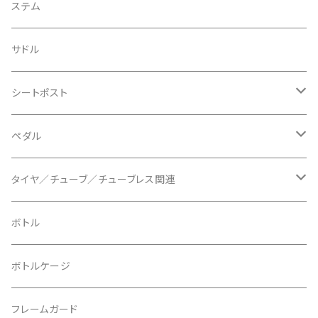
BIKEYOKE/バイクヨーク
その他
ステムスペーサー
フラット/ライザーバー
グリップ
ステム
BLACKBURN/ブラックバーン
ケーブル類
バーテープ
サドル
BLB/ビーエルビー
チェーンガイド／キャッチャー
グリップカラー / バーエンドキャップ
シートポスト
BLUEGRASS/ブルーグラス
チェーンリング
ドロッパーポスト
ペダル
BONTRAGER/ボントレガー
ディスクブレーキ
シートクランプ
ビンディングペダル
タイヤ／チューブ／チューブレス関連
ブレーキローター
BURGTEC/バーグテック
ディレーラーハンガー
フラットペダル
700c
ボトル
ブレーキパッド
BUSCH＋MULLER/ブッシュ＆ミュラー
トップキャップ
クリート
29" / 27.5"
ボトルケージ
マウントアダプター
CAMELBAK/キャメルバッグ
ベル
〜26"
フレームガード