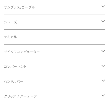
ショートスリーブ
AVID/アヴィド
ショーツ
ニー/膝
ロード
サングラス/ゴーグル
ビブタイプ
BAR MITTS/バーミッツ
パンツ / タイツ
その他
マウンテンバイク
アクセサリー
シューズ
BAZOOKA/バズーカ
上下セット
フルフェイス
ロード
ケミカル
BBB/ビービービー
グローブ
キッズ
グラベル
サイクルコンピューター
指切り
BELL/ベル
ソックス
マウンテンバイク
ヘッドユニット
コンポーネント
フルフィンガー
フラットペダル用
BIKEHAND/バイクハンド
シューズカバー
インソール
センサー
カセットスプロケット
ハンドルバー
ビンディングペダル用
BIO RACER/ビオレーサー
キャップ
アクセサリー
シフターマウント
ドロップハンドル
グリップ / バーテープ