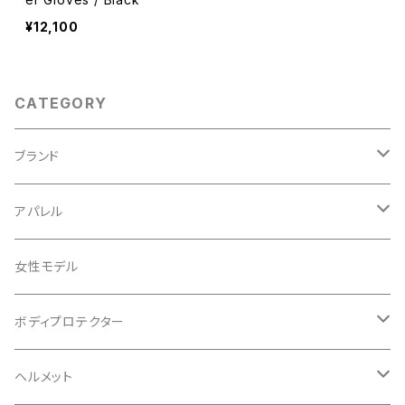
¥12,100
CATEGORY
ブランド
ABUS/アブス
アパレル
ADEPT/アデプト
Tシャツ
女性モデル
AENOMALY/アエノマリー
ジャージ
ボディプロテクター
ロングスリーブ
ALL MOUNTAIN STYLE
ジャケット
エルボー/肘
ヘルメット