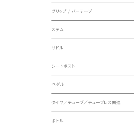
ビンディングペダル用
BIO RACER/ビオレーサー
キャップ
アクセサリー
シフターマウント
ドロップハンドル
グリップ / バーテープ
BIKEYOKE/バイクヨーク
その他
ステムスペーサー
フラット/ライザーバー
グリップ
ステム
BLACKBURN/ブラックバーン
ケーブル類
バーテープ
サドル
BLB/ビーエルビー
チェーンガイド／キャッチャー
グリップカラー / バーエンドキャップ
シートポスト
BLUEGRASS/ブルーグラス
チェーンリング
ドロッパーポスト
ペダル
BONTRAGER/ボントレガー
ディスクブレーキ
シートクランプ
ビンディングペダル
タイヤ／チューブ／チューブレス関連
ブレーキローター
BURGTEC/バーグテック
ディレーラーハンガー
フラットペダル
700c
ボトル