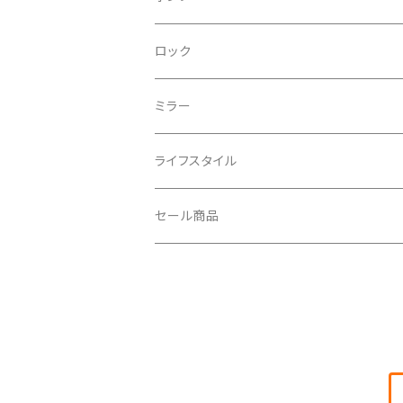
CRANKBROTHERS/クランクブラザーズ
フレームバッグ
テールライト
ロック
CROSS SECTION/クロスセクション
輪行袋
ミラー
輪行小物
CLIK/クリック
バイクカバー
ライフスタイル
CUSH CORE/クッシュコア
その他
キャップ
セール商品
CYCLEDESIGN/サイクルデザイン
Tシャツ
DEFEET/デフィート
アクセサリー
DIXNA/ディズナ