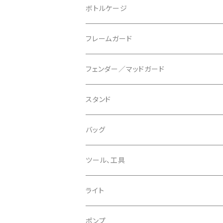
ブレーキパッド
BUSCH＋MULLER/ブッシュ＆ミュラー
トップキャップ
クリート
29" / 27.5"
ボトルケージ
マウントアダプター
CAMELBAK/キャメルバッグ
ベル
〜26"
フレームガード
ディスクブレーキパーツ
CERAMIC SPEED/セラミックスピード
ボトムブラケット
タイヤインサート
フェンダー／マッドガード
CHRIS KING/クリスキング
リアディレーラー
リムテープ
スタンド
CHROMAG/クロマグ
チェーン
チューブレスバルブ/ バルブキャップ
バッグ
CHROME/クローム
シーラント
サドルバッグ
ツール、工具
CONTINENTAL/コンチネンタル
サコッシュ
ライト
CRANE/クレーン
バックパック
フロントライト
ポンプ