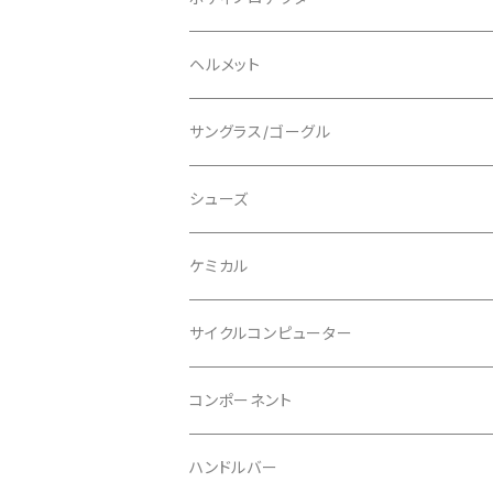
ロングスリーブ
ALL MOUNTAIN STYLE
ジャケット
エルボー/肘
ヘルメット
ショートスリーブ
AVID/アヴィド
ショーツ
ニー/膝
ロード
サングラス/ゴーグル
ビブタイプ
BAR MITTS/バーミッツ
パンツ / タイツ
その他
マウンテンバイク
アクセサリー
シューズ
BAZOOKA/バズーカ
上下セット
フルフェイス
ロード
ケミカル
BBB/ビービービー
グローブ
キッズ
グラベル
サイクルコンピューター
指切り
BELL/ベル
ソックス
マウンテンバイク
ヘッドユニット
コンポーネント
フルフィンガー
フラットペダル用
BIKEHAND/バイクハンド
シューズカバー
インソール
センサー
カセットスプロケット
ハンドルバー