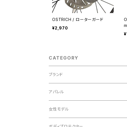
OSTRICH / ローターガード
OST
m
¥2,970
¥
CATEGORY
ブランド
ABUS/アブス
アパレル
ADEPT/アデプト
Tシャツ
女性モデル
AENOMALY/アエノマリー
ジャージ
ボディプロテクター