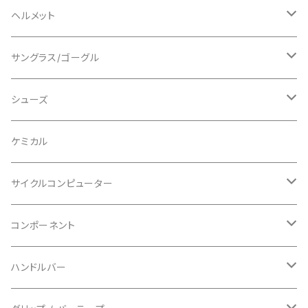
ロングスリーブ
ALL MOUNTAIN STYLE
ジャケット
エルボー/肘
ヘルメット
ショートスリーブ
AVID/アヴィド
ショーツ
ニー/膝
ロード
サングラス/ゴーグル
ビブタイプ
BAR MITTS/バーミッツ
パンツ / タイツ
その他
マウンテンバイク
アクセサリー
シューズ
BAZOOKA/バズーカ
上下セット
フルフェイス
ロード
ケミカル
BBB/ビービービー
グローブ
キッズ
グラベル
サイクルコンピューター
指切り
BELL/ベル
ソックス
マウンテンバイク
ヘッドユニット
コンポーネント
フルフィンガー
フラットペダル用
BIKEHAND/バイクハンド
シューズカバー
インソール
センサー
カセットスプロケット
ハンドルバー
ビンディングペダル用