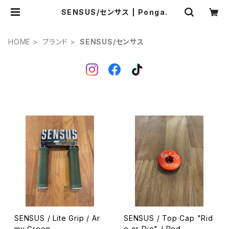
SENSUS/センサス | Ponga.
HOME
ブランド
SENSUS/センサス
SENSUS / Lite Grip / Ar
SENSUS / Top Cap "Rid
my Green
e or Die" / Red