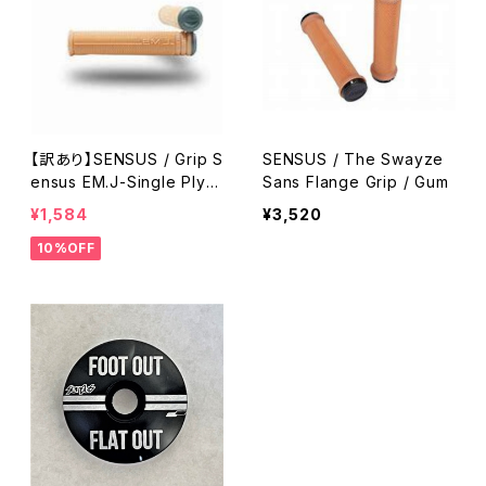
【訳あり】SENSUS / Grip S
SENSUS / The Swayze
ensus EM.J-Single Ply /
Sans Flange Grip / Gum
Gum
¥1,584
¥3,520
10%OFF