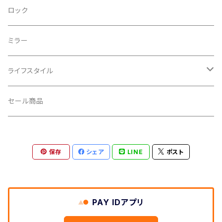
CRANKBROTHERS/クランクブラザーズ
フレームバッグ
テールライト
ロック
CROSS SECTION/クロスセクション
輪行袋
ミラー
輪行小物
CLIK/クリック
バイクカバー
ライフスタイル
CUSH CORE/クッシュコア
その他
キャップ
セール商品
CYCLEDESIGN/サイクルデザイン
Tシャツ
保存
シェア
LINE
ポスト
DEFEET/デフィート
アクセサリー
DIXNA/ディズナ
PAY IDアプリ
DKG/ディーケージー