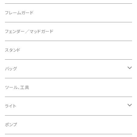
マウントアダプター
CAMELBAK/キャメルバッグ
ベル
〜26"
フレームガード
ディスクブレーキパーツ
CERAMIC SPEED/セラミックスピード
ボトムブラケット
タイヤインサート
フェンダー／マッドガード
CHRIS KING/クリスキング
リアディレーラー
リムテープ
スタンド
CHROMAG/クロマグ
チェーン
チューブレスバルブ/ バルブキャップ
バッグ
CHROME/クローム
シーラント
サドルバッグ
ツール、工具
CONTINENTAL/コンチネンタル
サコッシュ
ライト
CRANE/クレーン
バックパック
フロントライト
ポンプ