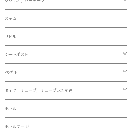
BIO RACER/ビオレーサー
キャップ
アクセサリー
シフターマウント
ドロップハンドル
グリップ / バーテープ
BIKEYOKE/バイクヨーク
その他
ステムスペーサー
フラット/ライザーバー
グリップ
ステム
BLACKBURN/ブラックバーン
ケーブル類
バーテープ
サドル
BLB/ビーエルビー
チェーンガイド／キャッチャー
グリップカラー / バーエンドキャップ
シートポスト
BLUEGRASS/ブルーグラス
チェーンリング
ドロッパーポスト
ペダル
BONTRAGER/ボントレガー
ディスクブレーキ
シートクランプ
ビンディングペダル
タイヤ／チューブ／チューブレス関連
ブレーキローター
BURGTEC/バーグテック
ディレーラーハンガー
フラットペダル
700c
ボトル
ブレーキパッド
BUSCH＋MULLER/ブッシュ＆ミュラー
トップキャップ
クリート
29" / 27.5"
ボトルケージ