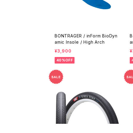
BONTRAGER / inForm BioDyn
B
amic Insole / High Arch
a
¥3,900
¥
40%OFF