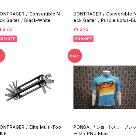
ONTRAGER / Convertible N
BONTRAGER / Convertible 
ck Gaiter / Black-White
eck Gaiter / Purple Lotus-Bl
ck
1,273
¥1,273
50%OFF
50%OFF
ONTRAGER / Elite Multi-Too
PONGA． / ショートスリーブジ
 10F
ージ / PNG Blue