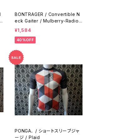
N
BONTRAGER / Convertible N
a
eck Gaiter / Mulberry-Radioa
ctive Pink
¥1,584
40%OFF
ャ
PONGA． / ショートスリーブジャ
ージ / Plaid