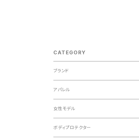
CATEGORY
ブランド
ABUS/アブス
アパレル
ADEPT/アデプト
Tシャツ
女性モデル
AENOMALY/アエノマリー
ジャージ
ボディプロテクター