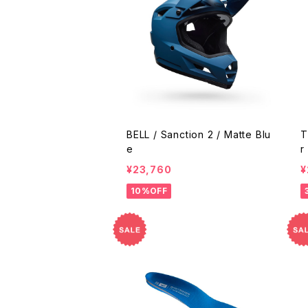
BELL / Sanction 2 / Matte Blu
T
e
r
¥23,760
¥
10%OFF