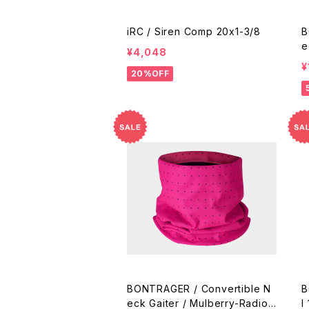
iRC / Siren Comp 20x1-3/8
B
e
¥4,048
¥
20%OFF
BONTRAGER / Convertible N
B
eck Gaiter / Mulberry-Radioa
l