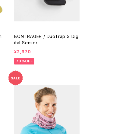
n
BONTRAGER / DuoTrap S Dig
ital Sensor
¥2,670
70%OFF