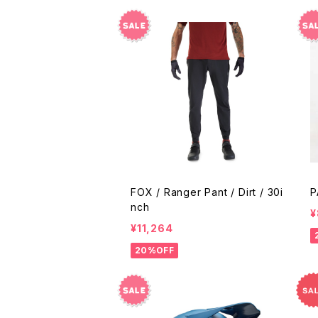
FOX / Ranger Pant / Dirt / 30i
P
nch
¥
¥11,264
20%OFF