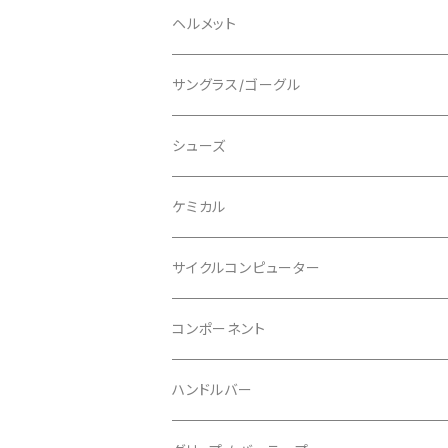
ロングスリーブ
ALL MOUNTAIN STYLE
ジャケット
エルボー/肘
ヘルメット
ショートスリーブ
AVID/アヴィド
ショーツ
ニー/膝
ロード
サングラス/ゴーグル
ビブタイプ
BAR MITTS/バーミッツ
パンツ / タイツ
その他
マウンテンバイク
アクセサリー
シューズ
BAZOOKA/バズーカ
上下セット
フルフェイス
ロード
ケミカル
BBB/ビービービー
グローブ
キッズ
グラベル
サイクルコンピューター
指切り
BELL/ベル
ソックス
マウンテンバイク
ヘッドユニット
コンポーネント
フルフィンガー
フラットペダル用
BIKEHAND/バイクハンド
シューズカバー
インソール
センサー
カセットスプロケット
ハンドルバー
ビンディングペダル用