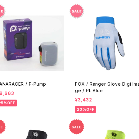
ANARACER / P-Pump
FOX / Ranger Glove Digi Im
ge / PL Blue
8,663
¥3,432
25%OFF
20%OFF