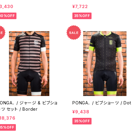
3,430
¥7,722
30%OFF
35%OFF
ONGA． / ジャージ & ビブショ
PONGA． / ビブショーツ / Dot
ツ セット / Border
¥9,438
18,376
35%OFF
35%OFF