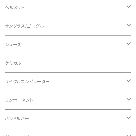
ロングスリーブ
ALL MOUNTAIN STYLE
ジャケット
エルボー/肘
ヘルメット
ショートスリーブ
AVID/アヴィド
ショーツ
ニー/膝
ロード
サングラス/ゴーグル
ビブタイプ
BAR MITTS/バーミッツ
パンツ / タイツ
その他
マウンテンバイク
アクセサリー
シューズ
BAZOOKA/バズーカ
上下セット
フルフェイス
ロード
ケミカル
BBB/ビービービー
グローブ
キッズ
グラベル
サイクルコンピューター
指切り
BELL/ベル
ソックス
マウンテンバイク
ヘッドユニット
コンポーネント
フルフィンガー
フラットペダル用
BIKEHAND/バイクハンド
シューズカバー
インソール
センサー
カセットスプロケット
ハンドルバー
ビンディングペダル用