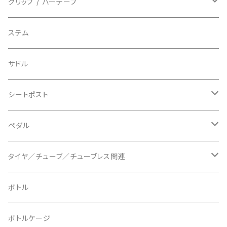
BIO RACER/ビオレーサー
キャップ
アクセサリー
シフターマウント
ドロップハンドル
グリップ / バーテープ
BIKEYOKE/バイクヨーク
その他
ステムスペーサー
フラット/ライザーバー
グリップ
ステム
BLACKBURN/ブラックバーン
ケーブル類
バーテープ
サドル
BLB/ビーエルビー
チェーンガイド／キャッチャー
グリップカラー / バーエンドキャップ
シートポスト
BLUEGRASS/ブルーグラス
チェーンリング
ドロッパーポスト
ペダル
BONTRAGER/ボントレガー
ディスクブレーキ
シートクランプ
ビンディングペダル
タイヤ／チューブ／チューブレス関連
ブレーキローター
BURGTEC/バーグテック
ディレーラーハンガー
フラットペダル
700c
ボトル
ブレーキパッド
BUSCH＋MULLER/ブッシュ＆ミュラー
トップキャップ
クリート
29" / 27.5"
ボトルケージ