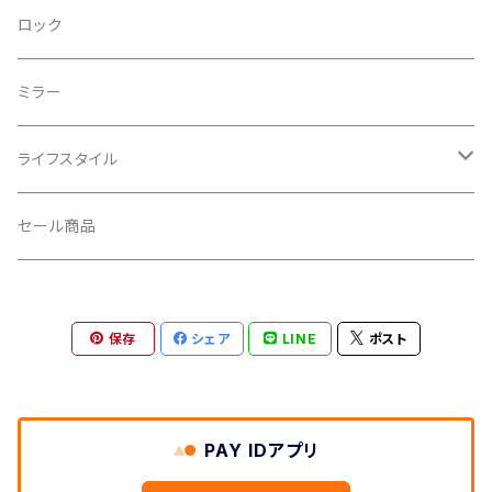
CRANKBROTHERS/クランクブラザーズ
フレームバッグ
テールライト
ロック
CROSS SECTION/クロスセクション
輪行袋
ミラー
輪行小物
CLIK/クリック
バイクカバー
ライフスタイル
CUSH CORE/クッシュコア
その他
キャップ
セール商品
CYCLEDESIGN/サイクルデザイン
Tシャツ
保存
シェア
LINE
ポスト
DEFEET/デフィート
アクセサリー
DIXNA/ディズナ
PAY IDアプリ