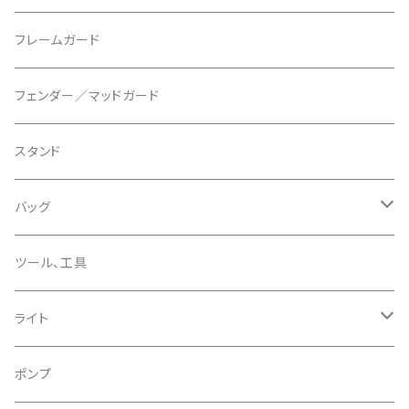
マウントアダプター
CAMELBAK/キャメルバッグ
ベル
〜26"
フレームガード
ディスクブレーキパーツ
CERAMIC SPEED/セラミックスピード
ボトムブラケット
タイヤインサート
フェンダー／マッドガード
CHRIS KING/クリスキング
リアディレーラー
リムテープ
スタンド
CHROMAG/クロマグ
チェーン
チューブレスバルブ/ バルブキャップ
バッグ
CHROME/クローム
シーラント
サドルバッグ
ツール、工具
CONTINENTAL/コンチネンタル
サコッシュ
ライト
CRANE/クレーン
バックパック
フロントライト
ポンプ