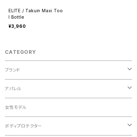
ELITE / Takuin Maxi Too
l Bottle
¥3,960
CATEGORY
ブランド
ABUS/アブス
アパレル
ADEPT/アデプト
Tシャツ
女性モデル
AENOMALY/アエノマリー
ジャージ
ボディプロテクター