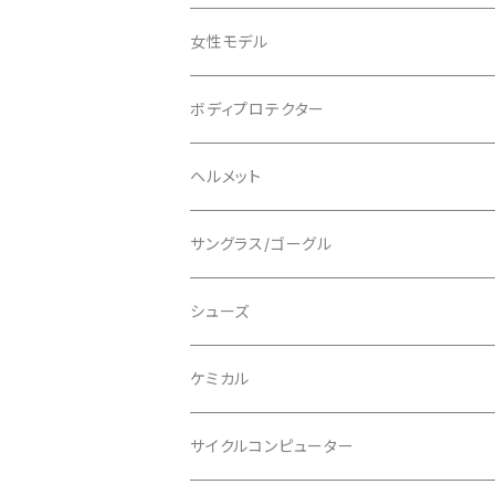
ADEPT/アデプト
Tシャツ
女性モデル
AENOMALY/アエノマリー
ジャージ
ボディプロテクター
ロングスリーブ
ALL MOUNTAIN STYLE
ジャケット
エルボー/肘
ヘルメット
ショートスリーブ
AVID/アヴィド
ショーツ
ニー/膝
ロード
サングラス/ゴーグル
ビブタイプ
BAR MITTS/バーミッツ
パンツ / タイツ
その他
マウンテンバイク
アクセサリー
シューズ
BAZOOKA/バズーカ
上下セット
フルフェイス
ロード
ケミカル
BBB/ビービービー
グローブ
キッズ
グラベル
サイクルコンピューター