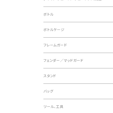
ブレーキローター
BURGTEC/バーグテック
ディレーラーハンガー
フラットペダル
700c
ボトル
ブレーキパッド
BUSCH＋MULLER/ブッシュ＆ミュラー
トップキャップ
クリート
29" / 27.5"
ボトルケージ
マウントアダプター
CAMELBAK/キャメルバッグ
ベル
〜26"
フレームガード
ディスクブレーキパーツ
CERAMIC SPEED/セラミックスピード
ボトムブラケット
タイヤインサート
フェンダー／マッドガード
CHRIS KING/クリスキング
リアディレーラー
リムテープ
スタンド
CHROMAG/クロマグ
チェーン
チューブレスバルブ/ バルブキャップ
バッグ
CHROME/クローム
シーラント
サドルバッグ
ツール、工具