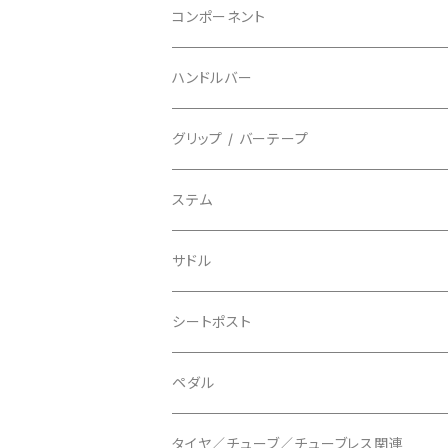
指切り
BELL/ベル
ソックス
マウンテンバイク
ヘッドユニット
コンポーネント
フルフィンガー
フラットペダル用
BIKEHAND/バイクハンド
シューズカバー
インソール
センサー
カセットスプロケット
ハンドルバー
ビンディングペダル用
BIO RACER/ビオレーサー
キャップ
アクセサリー
シフターマウント
ドロップハンドル
グリップ / バーテープ
BIKEYOKE/バイクヨーク
その他
ステムスペーサー
フラット/ライザーバー
グリップ
ステム
BLACKBURN/ブラックバーン
ケーブル類
バーテープ
サドル
BLB/ビーエルビー
チェーンガイド／キャッチャー
グリップカラー / バーエンドキャップ
シートポスト
BLUEGRASS/ブルーグラス
チェーンリング
ドロッパーポスト
ペダル
BONTRAGER/ボントレガー
ディスクブレーキ
シートクランプ
ビンディングペダル
タイヤ／チューブ／チューブレス関連