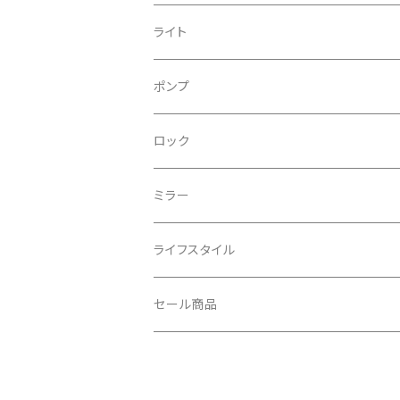
CONTINENTAL/コンチネンタル
サコッシュ
ライト
CRANE/クレーン
バックパック
フロントライト
ポンプ
CRANKBROTHERS/クランクブラザーズ
フレームバッグ
テールライト
ロック
CROSS SECTION/クロスセクション
輪行袋
ミラー
輪行小物
CLIK/クリック
バイクカバー
ライフスタイル
CUSH CORE/クッシュコア
その他
キャップ
セール商品
CYCLEDESIGN/サイクルデザイン
Tシャツ