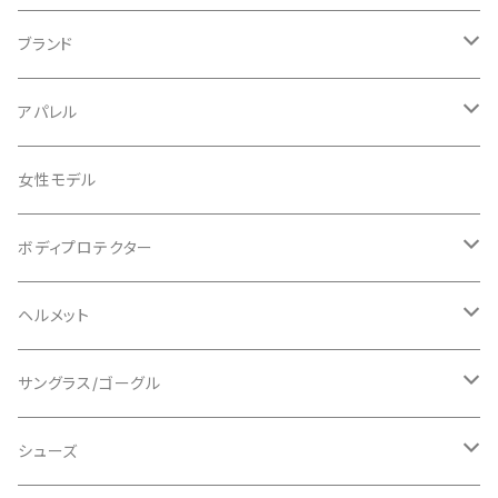
ブランド
ABUS/アブス
アパレル
ADEPT/アデプト
Tシャツ
女性モデル
AENOMALY/アエノマリー
ジャージ
ボディプロテクター
ロングスリーブ
ALL MOUNTAIN STYLE
ジャケット
エルボー/肘
ヘルメット
ショートスリーブ
AVID/アヴィド
ショーツ
ニー/膝
ロード
サングラス/ゴーグル
ビブタイプ
BAR MITTS/バーミッツ
パンツ / タイツ
その他
マウンテンバイク
アクセサリー
シューズ