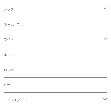
CHROMAG/クロマグ
チェーン
チューブレスバルブ/ バルブキャップ
バッグ
CHROME/クローム
シーラント
サドルバッグ
ツール、工具
CONTINENTAL/コンチネンタル
サコッシュ
ライト
CRANE/クレーン
バックパック
フロントライト
ポンプ
CRANKBROTHERS/クランクブラザーズ
フレームバッグ
テールライト
ロック
CROSS SECTION/クロスセクション
輪行袋
ミラー
輪行小物
CLIK/クリック
バイクカバー
ライフスタイル