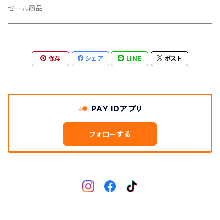
CUSH CORE/クッシュコア
その他
キャップ
セール商品
CYCLEDESIGN/サイクルデザイン
Tシャツ
保存
シェア
LINE
ポスト
DEFEET/デフィート
アクセサリー
DIXNA/ディズナ
PAY IDアプリ
DKG/ディーケージー
フォローする
DMR/ディーエムアール
DOTOUT/ドットアウト
DRC/ディーアールシー