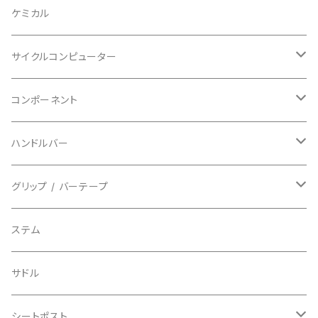
BAZOOKA/バズーカ
上下セット
フルフェイス
ロード
ケミカル
BBB/ビービービー
グローブ
キッズ
グラベル
サイクルコンピューター
指切り
BELL/ベル
ソックス
マウンテンバイク
ヘッドユニット
コンポーネント
フルフィンガー
フラットペダル用
BIKEHAND/バイクハンド
シューズカバー
インソール
センサー
カセットスプロケット
ハンドルバー
ビンディングペダル用
BIO RACER/ビオレーサー
キャップ
アクセサリー
シフターマウント
ドロップハンドル
グリップ / バーテープ
BIKEYOKE/バイクヨーク
その他
ステムスペーサー
フラット/ライザーバー
グリップ
ステム
BLACKBURN/ブラックバーン
ケーブル類
バーテープ
サドル
BLB/ビーエルビー
チェーンガイド／キャッチャー
グリップカラー / バーエンドキャップ
シートポスト