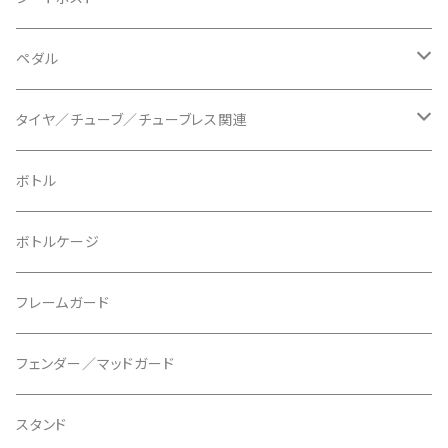
BLUEGRASS/ブルーグラス
チェーンリング
ドロッパーポスト
ペダル
BONTRAGER/ボントレガー
ディスクブレーキ
シートクランプ
ビンディングペダル
タイヤ／チューブ／チューブレス関連
ブレーキローター
BURGTEC/バーグテック
ディレーラーハンガー
フラットペダル
700c
ボトル
ブレーキパッド
BUSCH＋MULLER/ブッシュ＆ミュラー
トップキャップ
クリート
29" / 27.5"
ボトルケージ
マウントアダプター
CAMELBAK/キャメルバッグ
ベル
〜26"
フレームガード
ディスクブレーキパーツ
CERAMIC SPEED/セラミックスピード
ボトムブラケット
タイヤインサート
フェンダー／マッドガード
CHRIS KING/クリスキング
リアディレーラー
リムテープ
スタンド