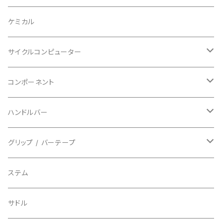
BAZOOKA/バズーカ
上下セット
フルフェイス
ロード
ケミカル
BBB/ビービービー
グローブ
キッズ
グラベル
サイクルコンピューター
指切り
BELL/ベル
ソックス
マウンテンバイク
ヘッドユニット
コンポーネント
フルフィンガー
フラットペダル用
BIKEHAND/バイクハンド
シューズカバー
インソール
センサー
カセットスプロケット
ハンドルバー
ビンディングペダル用
BIO RACER/ビオレーサー
キャップ
アクセサリー
シフターマウント
ドロップハンドル
グリップ / バーテープ
BIKEYOKE/バイクヨーク
その他
ステムスペーサー
フラット/ライザーバー
グリップ
ステム
BLACKBURN/ブラックバーン
ケーブル類
バーテープ
サドル