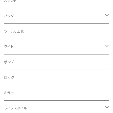
CHRIS KING/クリスキング
リアディレーラー
リムテープ
スタンド
CHROMAG/クロマグ
チェーン
チューブレスバルブ/ バルブキャップ
バッグ
CHROME/クローム
シーラント
サドルバッグ
ツール、工具
CONTINENTAL/コンチネンタル
サコッシュ
ライト
CRANE/クレーン
バックパック
フロントライト
ポンプ
CRANKBROTHERS/クランクブラザーズ
フレームバッグ
テールライト
ロック
CROSS SECTION/クロスセクション
輪行袋
ミラー
輪行小物
CLIK/クリック
バイクカバー
ライフスタイル