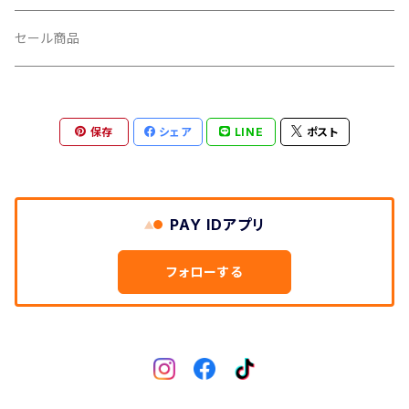
CUSH CORE/クッシュコア
その他
キャップ
セール商品
CYCLEDESIGN/サイクルデザイン
Tシャツ
保存
シェア
LINE
ポスト
DEFEET/デフィート
アクセサリー
DIXNA/ディズナ
PAY IDアプリ
DKG/ディーケージー
フォローする
DMR/ディーエムアール
DOTOUT/ドットアウト