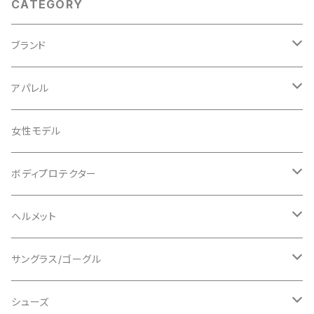
CATEGORY
ブランド
ABUS/アブス
アパレル
ADEPT/アデプト
Tシャツ
女性モデル
AENOMALY/アエノマリー
ジャージ
ボディプロテクター
ロングスリーブ
ALL MOUNTAIN STYLE
ジャケット
エルボー/肘
ヘルメット
ショートスリーブ
AVID/アヴィド
ショーツ
ニー/膝
ロード
サングラス/ゴーグル
ビブタイプ
BAR MITTS/バーミッツ
パンツ / タイツ
その他
マウンテンバイク
アクセサリー
シューズ