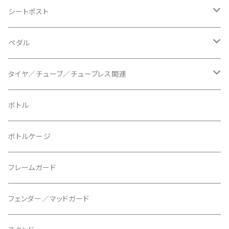
BLB/ビーエルビー
チェーンガイド／キャッチャー
グリップカラー / バーエンドキャップ
シートポスト
BLUEGRASS/ブルーグラス
チェーンリング
ドロッパーポスト
ペダル
BONTRAGER/ボントレガー
ディスクブレーキ
シートクランプ
ビンディングペダル
タイヤ／チューブ／チューブレス関連
ブレーキローター
BURGTEC/バーグテック
ディレーラーハンガー
フラットペダル
700c
ボトル
ブレーキパッド
BUSCH＋MULLER/ブッシュ＆ミュラー
トップキャップ
クリート
29" / 27.5"
ボトルケージ
マウントアダプター
CAMELBAK/キャメルバッグ
ベル
〜26"
フレームガード
ディスクブレーキパーツ
CERAMIC SPEED/セラミックスピード
ボトムブラケット
タイヤインサート
フェンダー／マッドガード