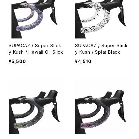
SUPACAZ / Super Stick
SUPACAZ / Super Stick
y Kush / Hawaii Oil Slick
y Kush / Splat Black
¥5,500
¥4,510