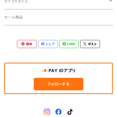
輪行小物
CLIK/クリック
バイクカバー
ライフスタイル
CUSH CORE/クッシュコア
その他
キャップ
セール商品
CYCLEDESIGN/サイクルデザイン
Tシャツ
保存
シェア
LINE
ポスト
DEFEET/デフィート
アクセサリー
DIXNA/ディズナ
PAY IDアプリ
DKG/ディーケージー
フォローする
DMR/ディーエムアール
DOTOUT/ドットアウト