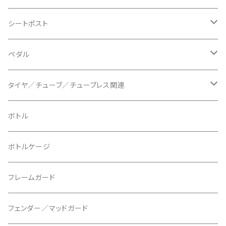
BLB/ビーエルビー
チェーンガイド／キャッチャー
グリップカラー / バーエンドキャップ
シートポスト
BLUEGRASS/ブルーグラス
チェーンリング
ドロッパーポスト
ペダル
BONTRAGER/ボントレガー
ディスクブレーキ
シートクランプ
ビンディングペダル
タイヤ／チューブ／チューブレス関連
ブレーキローター
BURGTEC/バーグテック
ディレーラーハンガー
フラットペダル
700c
ボトル
ブレーキパッド
BUSCH＋MULLER/ブッシュ＆ミュラー
トップキャップ
クリート
29" / 27.5"
ボトルケージ
マウントアダプター
CAMELBAK/キャメルバッグ
ベル
〜26"
フレームガード
ディスクブレーキパーツ
CERAMIC SPEED/セラミックスピード
ボトムブラケット
タイヤインサート
フェンダー／マッドガード