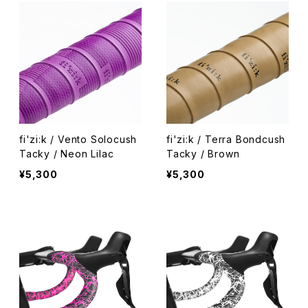
fi'zi:k / Vento Solocush
fi'zi:k / Terra Bondcush
Tacky / Neon Lilac
Tacky / Brown
¥5,300
¥5,300