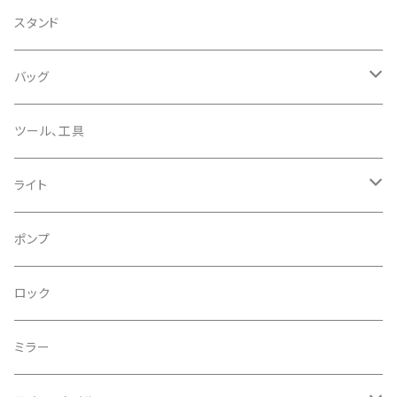
CHRIS KING/クリスキング
リアディレーラー
リムテープ
スタンド
CHROMAG/クロマグ
チェーン
チューブレスバルブ/ バルブキャップ
バッグ
CHROME/クローム
シーラント
サドルバッグ
ツール、工具
CONTINENTAL/コンチネンタル
サコッシュ
ライト
CRANE/クレーン
バックパック
フロントライト
ポンプ
CRANKBROTHERS/クランクブラザーズ
フレームバッグ
テールライト
ロック
CROSS SECTION/クロスセクション
輪行袋
ミラー