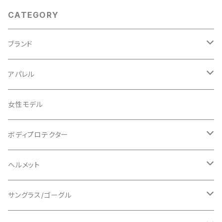
CATEGORY
ブランド
ABUS/アブス
アパレル
ADEPT/アデプト
Tシャツ
女性モデル
AENOMALY/アエノマリー
ジャージ
ボディプロテクター
ロングスリーブ
ALL MOUNTAIN STYLE
ジャケット
エルボー/肘
ヘルメット
ショートスリーブ
AVID/アヴィド
ショーツ
ニー/膝
ロード
サングラス/ゴーグル