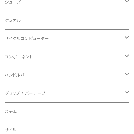
ビブタイプ
BAR MITTS/バーミッツ
パンツ / タイツ
その他
マウンテンバイク
アクセサリー
シューズ
BAZOOKA/バズーカ
上下セット
フルフェイス
ロード
ケミカル
BBB/ビービービー
グローブ
キッズ
グラベル
サイクルコンピューター
指切り
BELL/ベル
ソックス
マウンテンバイク
ヘッドユニット
コンポーネント
フルフィンガー
フラットペダル用
BIKEHAND/バイクハンド
シューズカバー
インソール
センサー
カセットスプロケット
ハンドルバー
ビンディングペダル用
BIO RACER/ビオレーサー
キャップ
アクセサリー
シフターマウント
ドロップハンドル
グリップ / バーテープ
BIKEYOKE/バイクヨーク
その他
ステムスペーサー
フラット/ライザーバー
グリップ
ステム
BLACKBURN/ブラックバーン
ケーブル類
バーテープ
サドル