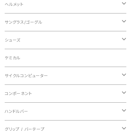
ロングスリーブ
ALL MOUNTAIN STYLE
ジャケット
エルボー/肘
ヘルメット
ショートスリーブ
AVID/アヴィド
ショーツ
ニー/膝
ロード
サングラス/ゴーグル
ビブタイプ
BAR MITTS/バーミッツ
パンツ / タイツ
その他
マウンテンバイク
アクセサリー
シューズ
BAZOOKA/バズーカ
上下セット
フルフェイス
ロード
ケミカル
BBB/ビービービー
グローブ
キッズ
グラベル
サイクルコンピューター
指切り
BELL/ベル
ソックス
マウンテンバイク
ヘッドユニット
コンポーネント
フルフィンガー
フラットペダル用
BIKEHAND/バイクハンド
シューズカバー
インソール
センサー
カセットスプロケット
ハンドルバー
ビンディングペダル用
BIO RACER/ビオレーサー
キャップ
アクセサリー
シフターマウント
ドロップハンドル
グリップ / バーテープ