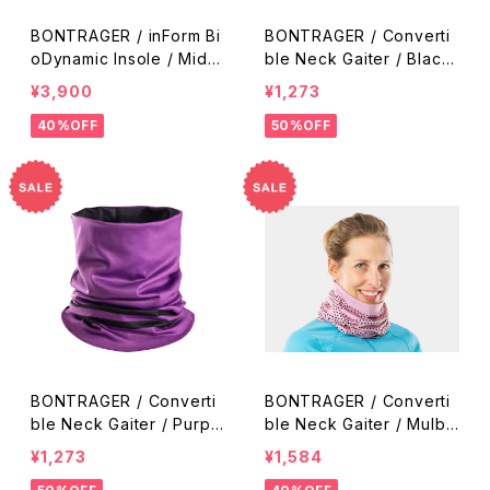
BONTRAGER / inForm Bi
BONTRAGER / Converti
oDynamic Insole / Mid A
ble Neck Gaiter / Black-
rch
White
¥3,900
¥1,273
40%OFF
50%OFF
BONTRAGER / Converti
BONTRAGER / Converti
ble Neck Gaiter / Purpl
ble Neck Gaiter / Mulbe
e Lotus-Black
rry-Radioactive Pink
¥1,273
¥1,584