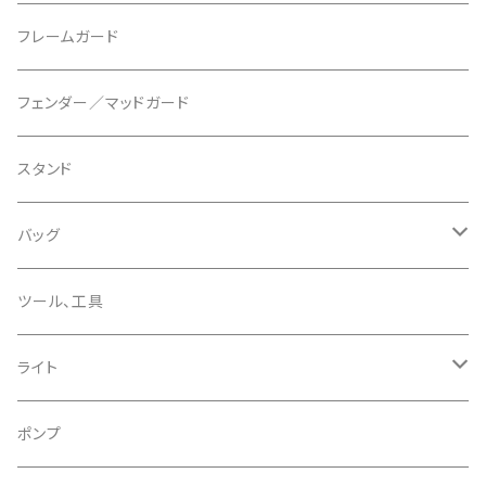
マウントアダプター
CAMELBAK/キャメルバッグ
ベル
〜26"
フレームガード
ディスクブレーキパーツ
CERAMIC SPEED/セラミックスピード
ボトムブラケット
タイヤインサート
フェンダー／マッドガード
CHRIS KING/クリスキング
リアディレーラー
リムテープ
スタンド
CHROMAG/クロマグ
チェーン
チューブレスバルブ/ バルブキャップ
バッグ
CHROME/クローム
シーラント
サドルバッグ
ツール、工具
CONTINENTAL/コンチネンタル
サコッシュ
ライト
CRANE/クレーン
バックパック
フロントライト
ポンプ