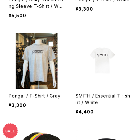
ng Sleeve T-Shirt / Whit
¥3,300
e
¥5,500
Ponga. / T-Shirt / Gray
SMITH / Essential T‐sh
irt / White
¥3,300
¥4,400