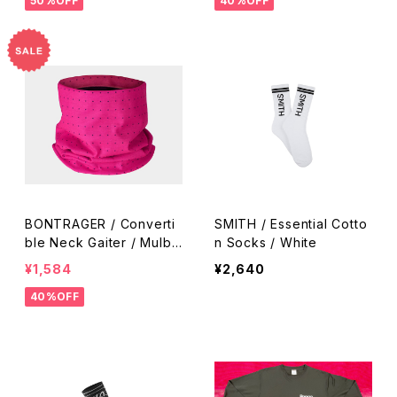
50%OFF
40%OFF
BONTRAGER / Converti
SMITH / Essential Cotto
ble Neck Gaiter / Mulbe
n Socks / White
rry-Radioactive Pink
¥1,584
¥2,640
40%OFF