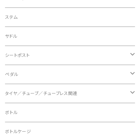
BIKEYOKE/バイクヨーク
その他
ステムスペーサー
フラット/ライザーバー
グリップ
ステム
BLACKBURN/ブラックバーン
ケーブル類
バーテープ
サドル
BLB/ビーエルビー
チェーンガイド／キャッチャー
グリップカラー / バーエンドキャップ
シートポスト
BLUEGRASS/ブルーグラス
チェーンリング
ドロッパーポスト
ペダル
BONTRAGER/ボントレガー
ディスクブレーキ
シートクランプ
ビンディングペダル
タイヤ／チューブ／チューブレス関連
ブレーキローター
BURGTEC/バーグテック
ディレーラーハンガー
フラットペダル
700c
ボトル
ブレーキパッド
BUSCH＋MULLER/ブッシュ＆ミュラー
トップキャップ
クリート
29" / 27.5"
ボトルケージ