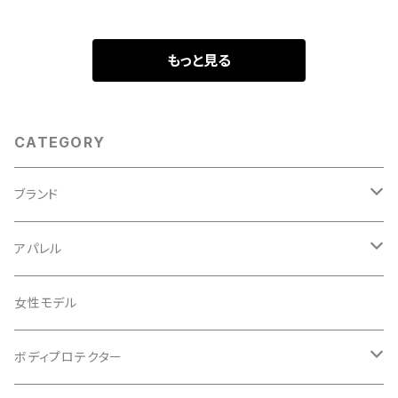
もっと見る
CATEGORY
ブランド
ABUS/アブス
アパレル
ADEPT/アデプト
Tシャツ
女性モデル
AENOMALY/アエノマリー
ジャージ
ボディプロテクター