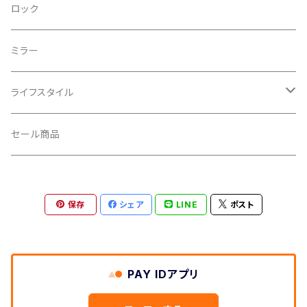
CRANKBROTHERS/クランクブラザーズ
フレームバッグ
テールライト
ロック
CROSS SECTION/クロスセクション
輪行袋
ミラー
輪行小物
CLIK/クリック
バイクカバー
ライフスタイル
CUSH CORE/クッシュコア
その他
キャップ
セール商品
CYCLEDESIGN/サイクルデザイン
Tシャツ
保存
シェア
LINE
ポスト
DEFEET/デフィート
アクセサリー
DIXNA/ディズナ
PAY IDアプリ
DKG/ディーケージー