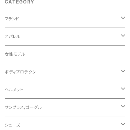
CATEGORY
ブランド
ABUS/アブス
アパレル
ADEPT/アデプト
Tシャツ
女性モデル
AENOMALY/アエノマリー
ジャージ
ボディプロテクター
ロングスリーブ
ALL MOUNTAIN STYLE
ジャケット
エルボー/肘
ヘルメット
ショートスリーブ
AVID/アヴィド
ショーツ
ニー/膝
ロード
サングラス/ゴーグル
ビブタイプ
BAR MITTS/バーミッツ
パンツ / タイツ
その他
マウンテンバイク
アクセサリー
シューズ