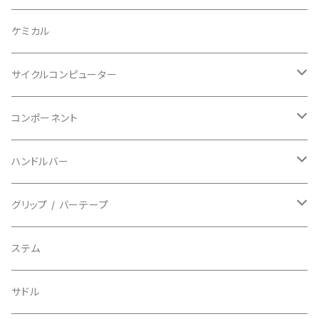
BAZOOKA/バズーカ
上下セット
フルフェイス
ロード
ケミカル
BBB/ビービービー
グローブ
キッズ
グラベル
サイクルコンピューター
指切り
BELL/ベル
ソックス
マウンテンバイク
ヘッドユニット
コンポーネント
フルフィンガー
フラットペダル用
BIKEHAND/バイクハンド
シューズカバー
インソール
センサー
カセットスプロケット
ハンドルバー
ビンディングペダル用
BIO RACER/ビオレーサー
キャップ
アクセサリー
シフターマウント
ドロップハンドル
グリップ / バーテープ
BIKEYOKE/バイクヨーク
その他
ステムスペーサー
フラット/ライザーバー
グリップ
ステム
BLACKBURN/ブラックバーン
ケーブル類
バーテープ
サドル