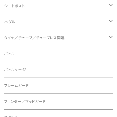
BLB/ビーエルビー
チェーンガイド／キャッチャー
グリップカラー / バーエンドキャップ
シートポスト
BLUEGRASS/ブルーグラス
チェーンリング
ドロッパーポスト
ペダル
BONTRAGER/ボントレガー
ディスクブレーキ
シートクランプ
ビンディングペダル
タイヤ／チューブ／チューブレス関連
ブレーキローター
BURGTEC/バーグテック
ディレーラーハンガー
フラットペダル
700c
ボトル
ブレーキパッド
BUSCH＋MULLER/ブッシュ＆ミュラー
トップキャップ
クリート
29" / 27.5"
ボトルケージ
マウントアダプター
CAMELBAK/キャメルバッグ
ベル
〜26"
フレームガード
ディスクブレーキパーツ
CERAMIC SPEED/セラミックスピード
ボトムブラケット
タイヤインサート
フェンダー／マッドガード