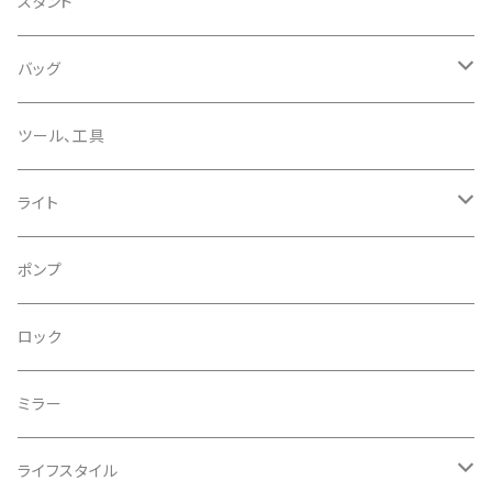
CHRIS KING/クリスキング
リアディレーラー
リムテープ
スタンド
CHROMAG/クロマグ
チェーン
チューブレスバルブ/ バルブキャップ
バッグ
CHROME/クローム
シーラント
サドルバッグ
ツール、工具
CONTINENTAL/コンチネンタル
サコッシュ
ライト
CRANE/クレーン
バックパック
フロントライト
ポンプ
CRANKBROTHERS/クランクブラザーズ
フレームバッグ
テールライト
ロック
CROSS SECTION/クロスセクション
輪行袋
ミラー
輪行小物
CLIK/クリック
バイクカバー
ライフスタイル