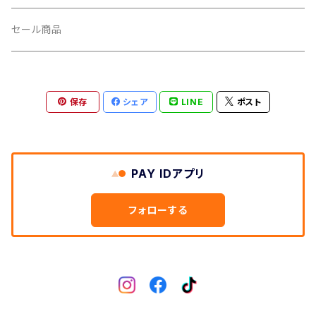
CUSH CORE/クッシュコア
その他
キャップ
セール商品
CYCLEDESIGN/サイクルデザイン
Tシャツ
保存
シェア
LINE
ポスト
DEFEET/デフィート
アクセサリー
DIXNA/ディズナ
PAY IDアプリ
DKG/ディーケージー
フォローする
DMR/ディーエムアール
DOTOUT/ドットアウト