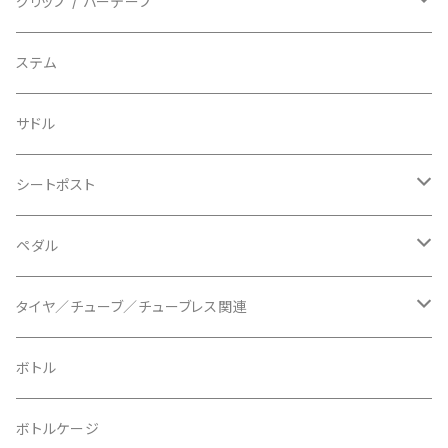
BIO RACER/ビオレーサー
キャップ
アクセサリー
シフターマウント
ドロップハンドル
グリップ / バーテープ
BIKEYOKE/バイクヨーク
その他
ステムスペーサー
フラット/ライザーバー
グリップ
ステム
BLACKBURN/ブラックバーン
ケーブル類
バーテープ
サドル
BLB/ビーエルビー
チェーンガイド／キャッチャー
グリップカラー / バーエンドキャップ
シートポスト
BLUEGRASS/ブルーグラス
チェーンリング
ドロッパーポスト
ペダル
BONTRAGER/ボントレガー
ディスクブレーキ
シートクランプ
ビンディングペダル
タイヤ／チューブ／チューブレス関連
ブレーキローター
BURGTEC/バーグテック
ディレーラーハンガー
フラットペダル
700c
ボトル
ブレーキパッド
BUSCH＋MULLER/ブッシュ＆ミュラー
トップキャップ
クリート
29" / 27.5"
ボトルケージ