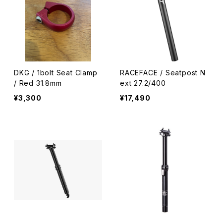
DKG / 1bolt Seat Clamp
RACEFACE / Seatpost N
/ Red 31.8mm
ext 27.2/400
¥3,300
¥17,490