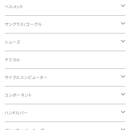
ロングスリーブ
ALL MOUNTAIN STYLE
ジャケット
エルボー/肘
ヘルメット
ショートスリーブ
AVID/アヴィド
ショーツ
ニー/膝
ロード
サングラス/ゴーグル
ビブタイプ
BAR MITTS/バーミッツ
パンツ / タイツ
その他
マウンテンバイク
アクセサリー
シューズ
BAZOOKA/バズーカ
上下セット
フルフェイス
ロード
ケミカル
BBB/ビービービー
グローブ
キッズ
グラベル
サイクルコンピューター
指切り
BELL/ベル
ソックス
マウンテンバイク
ヘッドユニット
コンポーネント
フルフィンガー
フラットペダル用
BIKEHAND/バイクハンド
シューズカバー
インソール
センサー
カセットスプロケット
ハンドルバー
ビンディングペダル用