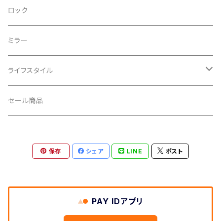
CRANKBROTHERS/クランクブラザーズ
フレームバッグ
テールライト
ロック
CROSS SECTION/クロスセクション
輪行袋
ミラー
輪行小物
CLIK/クリック
バイクカバー
ライフスタイル
CUSH CORE/クッシュコア
その他
キャップ
セール商品
CYCLEDESIGN/サイクルデザイン
Tシャツ
保存
シェア
LINE
ポスト
DEFEET/デフィート
アクセサリー
DIXNA/ディズナ
PAY IDアプリ
DKG/ディーケージー