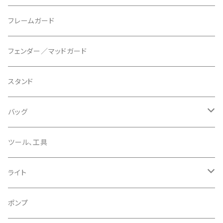
マウントアダプター
CAMELBAK/キャメルバッグ
ベル
〜26"
フレームガード
ディスクブレーキパーツ
CERAMIC SPEED/セラミックスピード
ボトムブラケット
タイヤインサート
フェンダー／マッドガード
CHRIS KING/クリスキング
リアディレーラー
リムテープ
スタンド
CHROMAG/クロマグ
チェーン
チューブレスバルブ/ バルブキャップ
バッグ
CHROME/クローム
シーラント
サドルバッグ
ツール、工具
CONTINENTAL/コンチネンタル
サコッシュ
ライト
CRANE/クレーン
バックパック
フロントライト
ポンプ