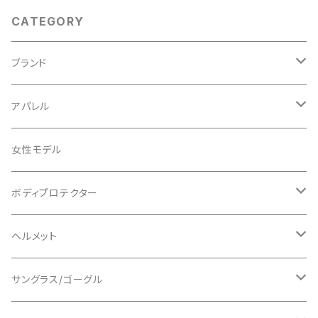
CATEGORY
ブランド
ABUS/アブス
アパレル
ADEPT/アデプト
Tシャツ
女性モデル
AENOMALY/アエノマリー
ジャージ
ボディプロテクター
ロングスリーブ
ALL MOUNTAIN STYLE
ジャケット
エルボー/肘
ヘルメット
ショートスリーブ
AVID/アヴィド
ショーツ
ニー/膝
ロード
サングラス/ゴーグル