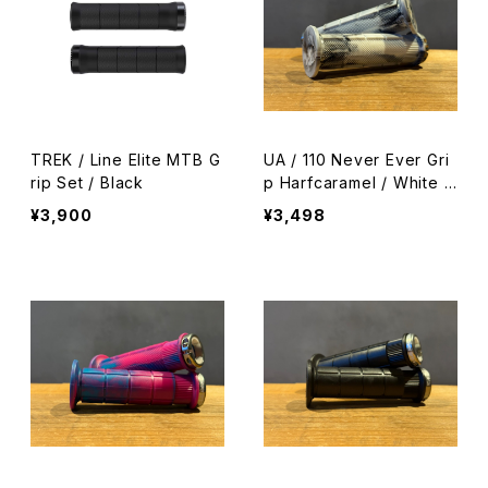
TREK / Line Elite MTB G
UA / 110 Never Ever Gri
rip Set / Black
p Harfcaramel / White -
Black
¥3,900
¥3,498