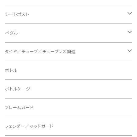
BLB/ビーエルビー
チェーンガイド／キャッチャー
グリップカラー / バーエンドキャップ
シートポスト
BLUEGRASS/ブルーグラス
チェーンリング
ドロッパーポスト
ペダル
BONTRAGER/ボントレガー
ディスクブレーキ
シートクランプ
ビンディングペダル
タイヤ／チューブ／チューブレス関連
ブレーキローター
BURGTEC/バーグテック
ディレーラーハンガー
フラットペダル
700c
ボトル
ブレーキパッド
BUSCH＋MULLER/ブッシュ＆ミュラー
トップキャップ
クリート
29" / 27.5"
ボトルケージ
マウントアダプター
CAMELBAK/キャメルバッグ
ベル
〜26"
フレームガード
ディスクブレーキパーツ
CERAMIC SPEED/セラミックスピード
ボトムブラケット
タイヤインサート
フェンダー／マッドガード