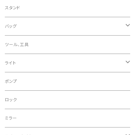
CHRIS KING/クリスキング
リアディレーラー
リムテープ
スタンド
CHROMAG/クロマグ
チェーン
チューブレスバルブ/ バルブキャップ
バッグ
CHROME/クローム
シーラント
サドルバッグ
ツール、工具
CONTINENTAL/コンチネンタル
サコッシュ
ライト
CRANE/クレーン
バックパック
フロントライト
ポンプ
CRANKBROTHERS/クランクブラザーズ
フレームバッグ
テールライト
ロック
CROSS SECTION/クロスセクション
輪行袋
ミラー