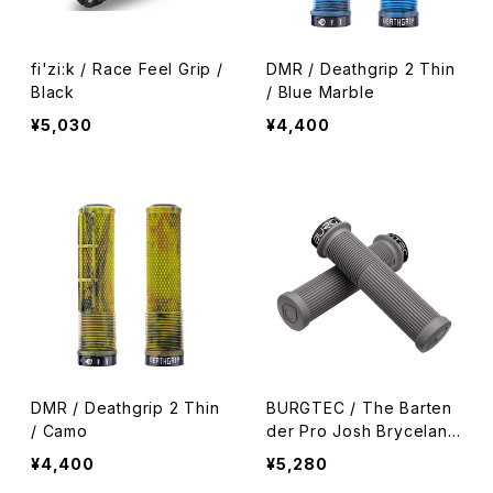
fi'zi:k / Race Feel Grip /
DMR / Deathgrip 2 Thin
Black
/ Blue Marble
¥5,030
¥4,400
DMR / Deathgrip 2 Thin
BURGTEC / The Barten
/ Camo
der Pro Josh Bryceland
Signature Edition Grip /
¥4,400
¥5,280
Gritstone