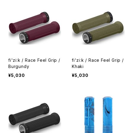
fi'zi:k / Race Feel Grip /
fi'zi:k / Race Feel Grip /
Burgundy
Khaki
¥5,030
¥5,030