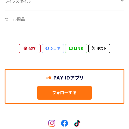
輪行小物
CLIK/クリック
バイクカバー
ライフスタイル
CUSH CORE/クッシュコア
その他
キャップ
セール商品
CYCLEDESIGN/サイクルデザイン
Tシャツ
保存
シェア
LINE
ポスト
DEFEET/デフィート
アクセサリー
DIXNA/ディズナ
PAY IDアプリ
DKG/ディーケージー
フォローする
DMR/ディーエムアール
DOTOUT/ドットアウト