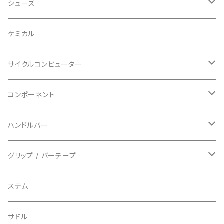
ビブタイプ
BAR MITTS/バーミッツ
パンツ / タイツ
その他
マウンテンバイク
アクセサリー
シューズ
BAZOOKA/バズーカ
上下セット
フルフェイス
ロード
ケミカル
BBB/ビービービー
グローブ
キッズ
グラベル
サイクルコンピューター
指切り
BELL/ベル
ソックス
マウンテンバイク
ヘッドユニット
コンポーネント
フルフィンガー
フラットペダル用
BIKEHAND/バイクハンド
シューズカバー
インソール
センサー
カセットスプロケット
ハンドルバー
ビンディングペダル用
BIO RACER/ビオレーサー
キャップ
アクセサリー
シフターマウント
ドロップハンドル
グリップ / バーテープ
BIKEYOKE/バイクヨーク
その他
ステムスペーサー
フラット/ライザーバー
グリップ
ステム
BLACKBURN/ブラックバーン
ケーブル類
バーテープ
サドル