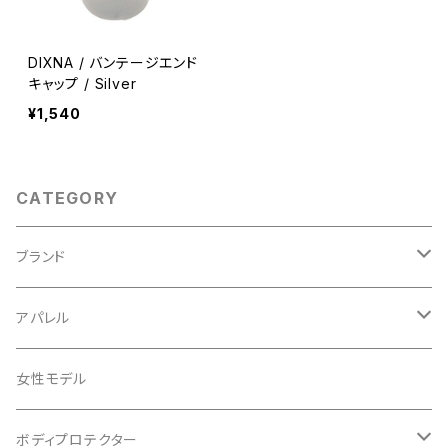
DIXNA / バンテージエンド
キャップ / Silver
¥1,540
CATEGORY
ブランド
ABUS/アブス
アパレル
ADEPT/アデプト
Tシャツ
女性モデル
AENOMALY/アエノマリー
ジャージ
ボディプロテクター