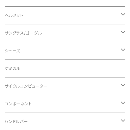
ロングスリーブ
ALL MOUNTAIN STYLE
ジャケット
エルボー/肘
ヘルメット
ショートスリーブ
AVID/アヴィド
ショーツ
ニー/膝
ロード
サングラス/ゴーグル
ビブタイプ
BAR MITTS/バーミッツ
パンツ / タイツ
その他
マウンテンバイク
アクセサリー
シューズ
BAZOOKA/バズーカ
上下セット
フルフェイス
ロード
ケミカル
BBB/ビービービー
グローブ
キッズ
グラベル
サイクルコンピューター
指切り
BELL/ベル
ソックス
マウンテンバイク
ヘッドユニット
コンポーネント
フルフィンガー
フラットペダル用
BIKEHAND/バイクハンド
シューズカバー
インソール
センサー
カセットスプロケット
ハンドルバー