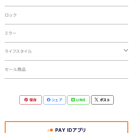
CRANKBROTHERS/クランクブラザーズ
フレームバッグ
テールライト
ロック
CROSS SECTION/クロスセクション
輪行袋
ミラー
輪行小物
CLIK/クリック
バイクカバー
ライフスタイル
CUSH CORE/クッシュコア
その他
キャップ
セール商品
CYCLEDESIGN/サイクルデザイン
Tシャツ
保存
シェア
LINE
ポスト
DEFEET/デフィート
アクセサリー
DIXNA/ディズナ
PAY IDアプリ