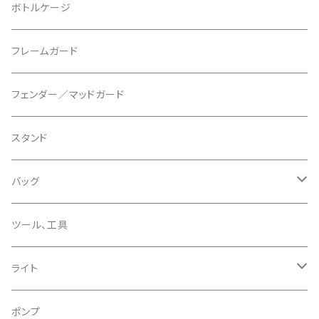
ブレーキパッド
BUSCH＋MULLER/ブッシュ＆ミュラー
トップキャップ
クリート
29" / 27.5"
ボトルケージ
マウントアダプター
CAMELBAK/キャメルバッグ
ベル
〜26"
フレームガード
ディスクブレーキパーツ
CERAMIC SPEED/セラミックスピード
ボトムブラケット
タイヤインサート
フェンダー／マッドガード
CHRIS KING/クリスキング
リアディレーラー
リムテープ
スタンド
CHROMAG/クロマグ
チェーン
チューブレスバルブ/ バルブキャップ
バッグ
CHROME/クローム
シーラント
サドルバッグ
ツール、工具
CONTINENTAL/コンチネンタル
サコッシュ
ライト
CRANE/クレーン
バックパック
フロントライト
ポンプ