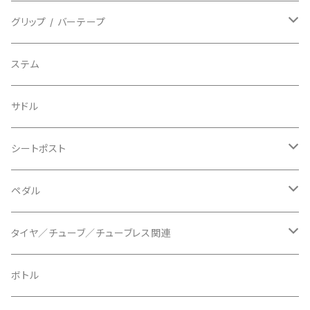
ビンディングペダル用
BIO RACER/ビオレーサー
キャップ
アクセサリー
シフターマウント
ドロップハンドル
グリップ / バーテープ
BIKEYOKE/バイクヨーク
その他
ステムスペーサー
フラット/ライザーバー
グリップ
ステム
BLACKBURN/ブラックバーン
ケーブル類
バーテープ
サドル
BLB/ビーエルビー
チェーンガイド／キャッチャー
グリップカラー / バーエンドキャップ
シートポスト
BLUEGRASS/ブルーグラス
チェーンリング
ドロッパーポスト
ペダル
BONTRAGER/ボントレガー
ディスクブレーキ
シートクランプ
ビンディングペダル
タイヤ／チューブ／チューブレス関連
ブレーキローター
BURGTEC/バーグテック
ディレーラーハンガー
フラットペダル
700c
ボトル