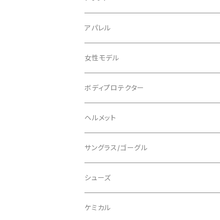
ABUS/アブス
アパレル
ADEPT/アデプト
Tシャツ
女性モデル
AENOMALY/アエノマリー
ジャージ
ボディプロテクター
ロングスリーブ
ALL MOUNTAIN STYLE
ジャケット
エルボー/肘
ヘルメット
ショートスリーブ
AVID/アヴィド
ショーツ
ニー/膝
ロード
サングラス/ゴーグル
ビブタイプ
BAR MITTS/バーミッツ
パンツ / タイツ
その他
マウンテンバイク
アクセサリー
シューズ
BAZOOKA/バズーカ
上下セット
フルフェイス
ロード
ケミカル