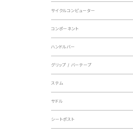
BBB/ビービービー
グローブ
キッズ
グラベル
サイクルコンピューター
指切り
BELL/ベル
ソックス
マウンテンバイク
ヘッドユニット
コンポーネント
フルフィンガー
フラットペダル用
BIKEHAND/バイクハンド
シューズカバー
インソール
センサー
カセットスプロケット
ハンドルバー
ビンディングペダル用
BIO RACER/ビオレーサー
キャップ
アクセサリー
シフターマウント
ドロップハンドル
グリップ / バーテープ
BIKEYOKE/バイクヨーク
その他
ステムスペーサー
フラット/ライザーバー
グリップ
ステム
BLACKBURN/ブラックバーン
ケーブル類
バーテープ
サドル
BLB/ビーエルビー
チェーンガイド／キャッチャー
グリップカラー / バーエンドキャップ
シートポスト