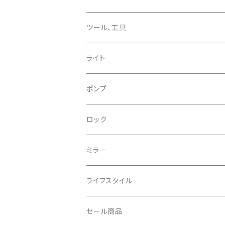
CHROME/クローム
シーラント
サドルバッグ
ツール、工具
CONTINENTAL/コンチネンタル
サコッシュ
ライト
CRANE/クレーン
バックパック
フロントライト
ポンプ
CRANKBROTHERS/クランクブラザーズ
フレームバッグ
テールライト
ロック
CROSS SECTION/クロスセクション
輪行袋
ミラー
輪行小物
CLIK/クリック
バイクカバー
ライフスタイル
CUSH CORE/クッシュコア
その他
キャップ
セール商品