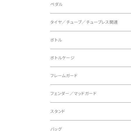
BLUEGRASS/ブルーグラス
チェーンリング
ドロッパーポスト
ペダル
BONTRAGER/ボントレガー
ディスクブレーキ
シートクランプ
ビンディングペダル
タイヤ／チューブ／チューブレス関連
ブレーキローター
BURGTEC/バーグテック
ディレーラーハンガー
フラットペダル
700c
ボトル
ブレーキパッド
BUSCH＋MULLER/ブッシュ＆ミュラー
トップキャップ
クリート
29" / 27.5"
ボトルケージ
マウントアダプター
CAMELBAK/キャメルバッグ
ベル
〜26"
フレームガード
ディスクブレーキパーツ
CERAMIC SPEED/セラミックスピード
ボトムブラケット
タイヤインサート
フェンダー／マッドガード
CHRIS KING/クリスキング
リアディレーラー
リムテープ
スタンド
CHROMAG/クロマグ
チェーン
チューブレスバルブ/ バルブキャップ
バッグ