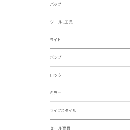
CHROMAG/クロマグ
チェーン
チューブレスバルブ/ バルブキャップ
バッグ
CHROME/クローム
シーラント
サドルバッグ
ツール、工具
CONTINENTAL/コンチネンタル
サコッシュ
ライト
CRANE/クレーン
バックパック
フロントライト
ポンプ
CRANKBROTHERS/クランクブラザーズ
フレームバッグ
テールライト
ロック
CROSS SECTION/クロスセクション
輪行袋
ミラー
輪行小物
CLIK/クリック
バイクカバー
ライフスタイル
CUSH CORE/クッシュコア
その他
キャップ
セール商品