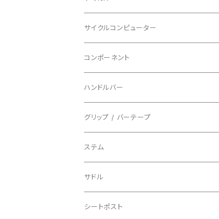
BBB/ビービービー
グローブ
キッズ
グラベル
サイクルコンピューター
指切り
BELL/ベル
ソックス
マウンテンバイク
ヘッドユニット
コンポーネント
フルフィンガー
フラットペダル用
BIKEHAND/バイクハンド
シューズカバー
インソール
センサー
カセットスプロケット
ハンドルバー
ビンディングペダル用
BIO RACER/ビオレーサー
キャップ
アクセサリー
シフターマウント
ドロップハンドル
グリップ / バーテープ
BIKEYOKE/バイクヨーク
その他
ステムスペーサー
フラット/ライザーバー
グリップ
ステム
BLACKBURN/ブラックバーン
ケーブル類
バーテープ
サドル
BLB/ビーエルビー
チェーンガイド／キャッチャー
グリップカラー / バーエンドキャップ
シートポスト