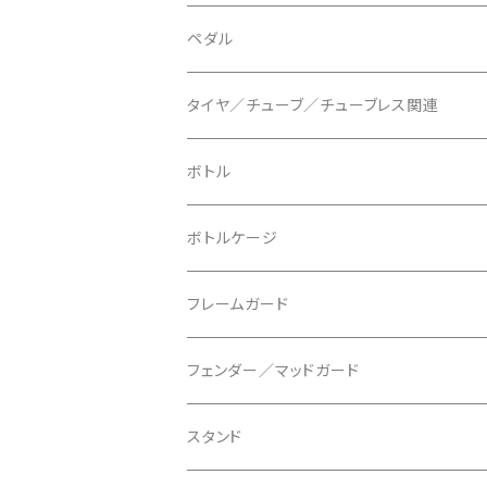
BLUEGRASS/ブルーグラス
チェーンリング
ドロッパーポスト
ペダル
BONTRAGER/ボントレガー
ディスクブレーキ
シートクランプ
ビンディングペダル
タイヤ／チューブ／チューブレス関連
ブレーキローター
BURGTEC/バーグテック
ディレーラーハンガー
フラットペダル
700c
ボトル
ブレーキパッド
BUSCH＋MULLER/ブッシュ＆ミュラー
トップキャップ
クリート
29" / 27.5"
ボトルケージ
マウントアダプター
CAMELBAK/キャメルバッグ
ベル
〜26"
フレームガード
ディスクブレーキパーツ
CERAMIC SPEED/セラミックスピード
ボトムブラケット
タイヤインサート
フェンダー／マッドガード
CHRIS KING/クリスキング
リアディレーラー
リムテープ
スタンド