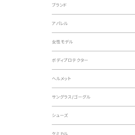
ブランド
ABUS/アブス
アパレル
ADEPT/アデプト
Tシャツ
女性モデル
AENOMALY/アエノマリー
ジャージ
ボディプロテクター
ロングスリーブ
ALL MOUNTAIN STYLE
ジャケット
エルボー/肘
ヘルメット
ショートスリーブ
AVID/アヴィド
ショーツ
ニー/膝
ロード
サングラス/ゴーグル
ビブタイプ
BAR MITTS/バーミッツ
パンツ / タイツ
その他
マウンテンバイク
アクセサリー
シューズ
BAZOOKA/バズーカ
上下セット
フルフェイス
ロード
ケミカル