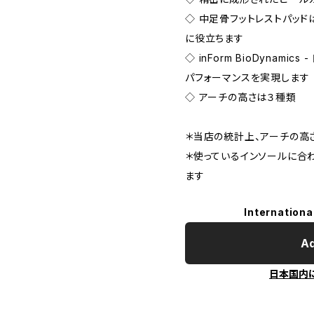
◇ 中足骨フットレストパッ
に役立ちます
◇ inForm BioDynam
パフォーマンスを実現します
◇ アーチの高さは３種類
＊当店の統計上、アーチの高
＊使っているインソールに合
ます
Internationa
Ad
日本国内