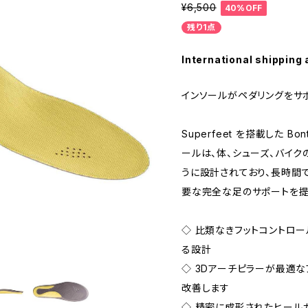
¥6,500
40%OFF
残り1点
International shipping 
インソールがペダリングをサ
Superfeet を搭載した Bont
ールは、体、シューズ、バイク
うに設計されており、長時間
要な完全な足のサポートを提
◇ 比類なきフットコントロ
る設計
◇ 3Dアーチピラーが最適
改善します
◇ 精密に成形されたヒール