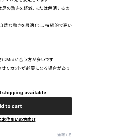
ドは足の熱さを軽減、または解消するの
ics - 自然な動きを最適化し、持続的で高い
さはMidが合う方が多いです
わせてカットが必要になる場合があり
l shipping available
d to cart
にお住まいの方向け
通報する