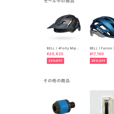
セール中の商品
BELL / 4Forty Mips /
BELL / Falcon 
Matte Titanium-Cha
ps Helmet / B
¥20,625
¥17,160
rcoal
ay
25%OFF
25%OFF
その他の商品