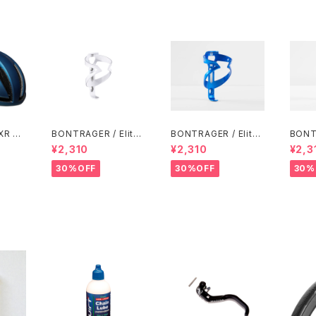
XR Mi
BONTRAGER / Elite
BONTRAGER / Elite
BONTR
lue-Gr
Water Bottle Cage /
Water Bottle Cage /
Water
¥2,310
¥2,310
¥2,3
White
Alpine Blue
Marig
30%OFF
30%OFF
30%