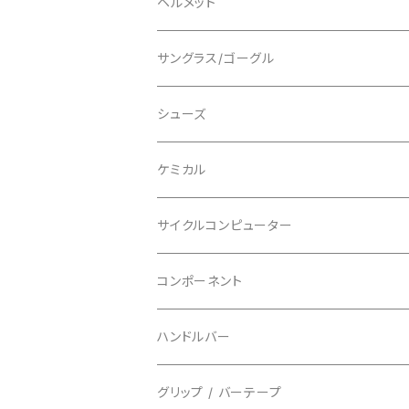
ALL MOUNTAIN STYLE
ジャケット
エルボー/肘
ヘルメット
ショートスリーブ
AVID/アヴィド
ショーツ
ニー/膝
ロード
サングラス/ゴーグル
ビブタイプ
BAR MITTS/バーミッツ
パンツ / タイツ
その他
マウンテンバイク
アクセサリー
シューズ
BAZOOKA/バズーカ
上下セット
フルフェイス
ロード
ケミカル
BBB/ビービービー
グローブ
キッズ
グラベル
サイクルコンピューター
指切り
BELL/ベル
ソックス
マウンテンバイク
ヘッドユニット
コンポーネント
フルフィンガー
フラットペダル用
BIKEHAND/バイクハンド
シューズカバー
インソール
センサー
カセットスプロケット
ハンドルバー
ビンディングペダル用
BIO RACER/ビオレーサー
キャップ
アクセサリー
シフターマウント
ドロップハンドル
グリップ / バーテープ