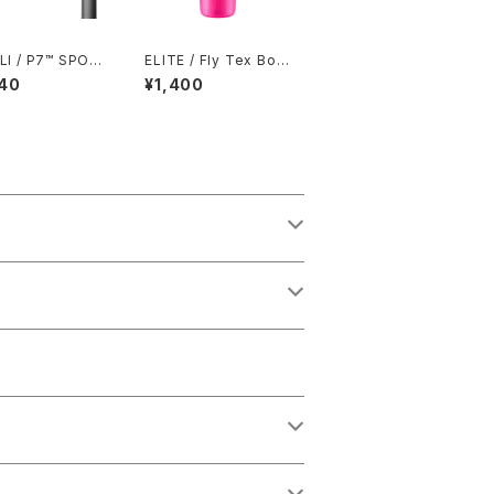
LI / P7™ SPOR
ELITE / Fly Tex Bott
le 550ml / Clear Pin
40
¥1,400
k