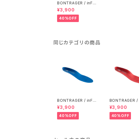
BONTRAGER / inFor
m BioDynamic Insol
¥3,900
e / Mid Arch
40%OFF
同じカテゴリの商品
BONTRAGER / inFor
BONTRAGER / 
m BioDynamic Insol
m BioDynamic 
¥3,900
¥3,900
e / High Arch
e / Low Arch
40%OFF
40%OFF