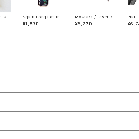
r 100
Squirt Long Lasting
MAGURA / Lever Br
PIREL
Chain Lube 120ml
ade HC 1-Finger Alu
T
¥1,870
¥5,720
¥6,7
minium