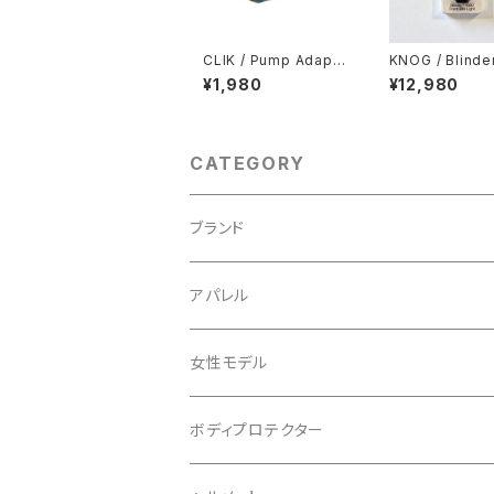
CLIK / Pump Adapte
KNOG / Blinde
r
0 Front Light
¥1,980
¥12,980
CATEGORY
ブランド
ABUS/アブス
アパレル
ADEPT/アデプト
Tシャツ
女性モデル
AENOMALY/アエノマリー
ジャージ
ボディプロテクター
ロングスリーブ