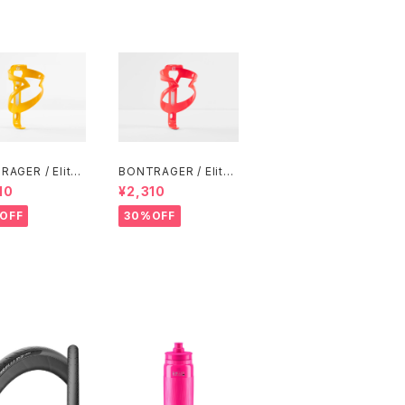
AGER / Elite
BONTRAGER / Elite
 Bottle Cage /
Water Bottle Cage /
10
¥2,310
old
Radioactive Coral
OFF
30%OFF