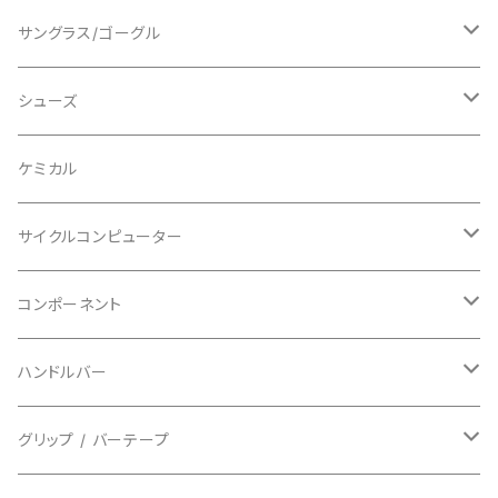
ショートスリーブ
AVID/アヴィド
ショーツ
ニー/膝
ロード
サングラス/ゴーグル
ビブタイプ
BAR MITTS/バーミッツ
パンツ / タイツ
その他
マウンテンバイク
アクセサリー
シューズ
BAZOOKA/バズーカ
上下セット
フルフェイス
ロード
ケミカル
BBB/ビービービー
グローブ
キッズ
グラベル
サイクルコンピューター
指切り
BELL/ベル
ソックス
マウンテンバイク
ヘッドユニット
コンポーネント
フルフィンガー
フラットペダル用
BIKEHAND/バイクハンド
シューズカバー
インソール
センサー
カセットスプロケット
ハンドルバー
ビンディングペダル用
BIO RACER/ビオレーサー
キャップ
アクセサリー
シフターマウント
ドロップハンドル
グリップ / バーテープ