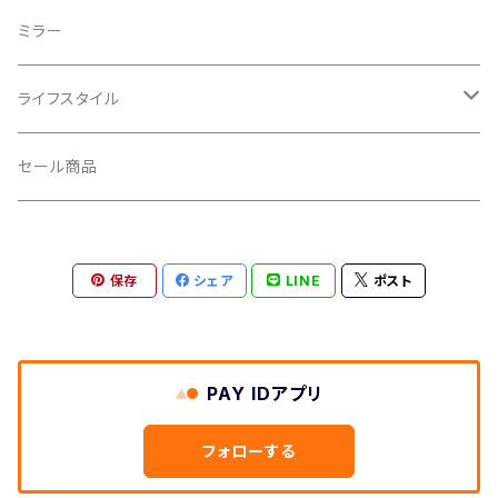
CROSS SECTION/クロスセクション
輪行袋
ミラー
輪行小物
CLIK/クリック
バイクカバー
ライフスタイル
CUSH CORE/クッシュコア
その他
キャップ
セール商品
CYCLEDESIGN/サイクルデザイン
Tシャツ
保存
シェア
LINE
ポスト
DEFEET/デフィート
アクセサリー
DIXNA/ディズナ
PAY IDアプリ
DKG/ディーケージー
フォローする