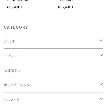
¥15,400
¥15,400
CATEGORY
ブランド
ABUS/アブス
アパレル
ADEPT/アデプト
Tシャツ
女性モデル
AENOMALY/アエノマリー
ジャージ
ボディプロテクター
ロングスリーブ
ALL MOUNTAIN STYLE
ジャケット
エルボー/肘
ヘルメット