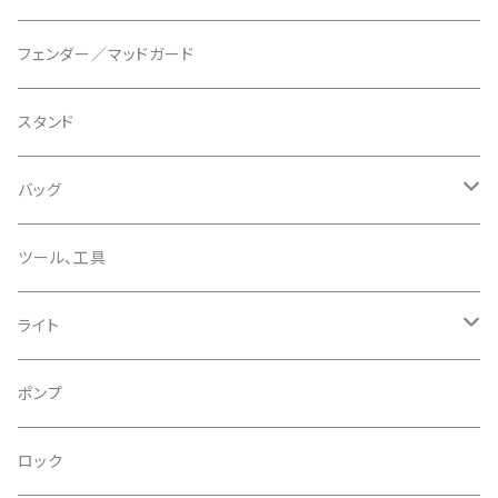
ディスクブレーキパーツ
CERAMIC SPEED/セラミックスピード
ボトムブラケット
タイヤインサート
フェンダー／マッドガード
CHRIS KING/クリスキング
リアディレーラー
リムテープ
スタンド
CHROMAG/クロマグ
チェーン
チューブレスバルブ/ バルブキャップ
バッグ
CHROME/クローム
シーラント
サドルバッグ
ツール、工具
CONTINENTAL/コンチネンタル
サコッシュ
ライト
CRANE/クレーン
バックパック
フロントライト
ポンプ
CRANKBROTHERS/クランクブラザーズ
フレームバッグ
テールライト
ロック