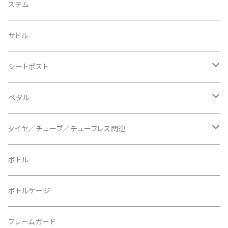
BIKEYOKE/バイクヨーク
その他
ステムスペーサー
フラット/ライザーバー
グリップ
ステム
BLACKBURN/ブラックバーン
ケーブル類
バーテープ
サドル
BLB/ビーエルビー
チェーンガイド／キャッチャー
グリップカラー / バーエンドキャップ
シートポスト
BLUEGRASS/ブルーグラス
チェーンリング
ドロッパーポスト
ペダル
BONTRAGER/ボントレガー
ディスクブレーキ
シートクランプ
ビンディングペダル
タイヤ／チューブ／チューブレス関連
ブレーキローター
BURGTEC/バーグテック
ディレーラーハンガー
フラットペダル
700c
ボトル
ブレーキパッド
BUSCH＋MULLER/ブッシュ＆ミュラー
トップキャップ
クリート
29" / 27.5"
ボトルケージ
マウントアダプター
CAMELBAK/キャメルバッグ
ベル
〜26"
フレームガード