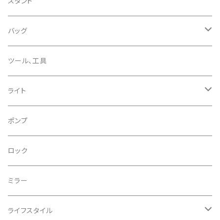
CHRIS KING/クリスキング
リアディレーラー
リムテープ
スタンド
CHROMAG/クロマグ
チェーン
チューブレスバルブ/ バルブキャップ
バッグ
CHROME/クローム
シーラント
サドルバッグ
ツール、工具
CONTINENTAL/コンチネンタル
サコッシュ
ライト
CRANE/クレーン
バックパック
フロントライト
ポンプ
CRANKBROTHERS/クランクブラザーズ
フレームバッグ
テールライト
ロック
CROSS SECTION/クロスセクション
輪行袋
ミラー
輪行小物
CLIK/クリック
バイクカバー
ライフスタイル