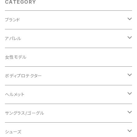
CATEGORY
ブランド
ABUS/アブス
アパレル
ADEPT/アデプト
Tシャツ
女性モデル
AENOMALY/アエノマリー
ジャージ
ボディプロテクター
ロングスリーブ
ALL MOUNTAIN STYLE
ジャケット
エルボー/肘
ヘルメット
ショートスリーブ
AVID/アヴィド
ショーツ
ニー/膝
ロード
サングラス/ゴーグル
ビブタイプ
BAR MITTS/バーミッツ
パンツ / タイツ
その他
マウンテンバイク
アクセサリー
シューズ