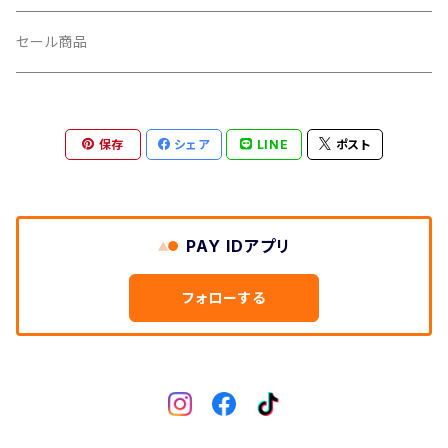
CUSH CORE/クッシュコア
その他
キャップ
セール商品
CYCLEDESIGN/サイクルデザイン
Tシャツ
保存
シェア
LINE
ポスト
DEFEET/デフィート
アクセサリー
DIXNA/ディズナ
PAY IDアプリ
DKG/ディーケージー
フォローする
DMR/ディーエムアール
DOTOUT/ドットアウト