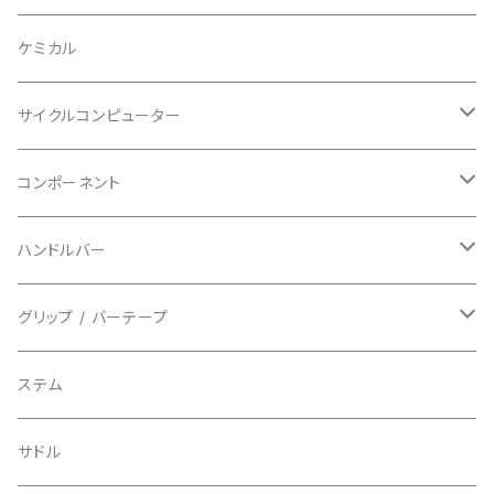
BAZOOKA/バズーカ
上下セット
フルフェイス
ロード
ケミカル
BBB/ビービービー
グローブ
キッズ
グラベル
サイクルコンピューター
指切り
BELL/ベル
ソックス
マウンテンバイク
ヘッドユニット
コンポーネント
フルフィンガー
フラットペダル用
BIKEHAND/バイクハンド
シューズカバー
インソール
センサー
カセットスプロケット
ハンドルバー
ビンディングペダル用
BIO RACER/ビオレーサー
キャップ
アクセサリー
シフターマウント
ドロップハンドル
グリップ / バーテープ
BIKEYOKE/バイクヨーク
その他
ステムスペーサー
フラット/ライザーバー
グリップ
ステム
BLACKBURN/ブラックバーン
ケーブル類
バーテープ
サドル