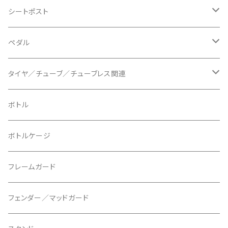
BLB/ビーエルビー
チェーンガイド／キャッチャー
グリップカラー / バーエンドキャップ
シートポスト
BLUEGRASS/ブルーグラス
チェーンリング
ドロッパーポスト
ペダル
BONTRAGER/ボントレガー
ディスクブレーキ
シートクランプ
ビンディングペダル
タイヤ／チューブ／チューブレス関連
ブレーキローター
BURGTEC/バーグテック
ディレーラーハンガー
フラットペダル
700c
ボトル
ブレーキパッド
BUSCH＋MULLER/ブッシュ＆ミュラー
トップキャップ
クリート
29" / 27.5"
ボトルケージ
マウントアダプター
CAMELBAK/キャメルバッグ
ベル
〜26"
フレームガード
ディスクブレーキパーツ
CERAMIC SPEED/セラミックスピード
ボトムブラケット
タイヤインサート
フェンダー／マッドガード