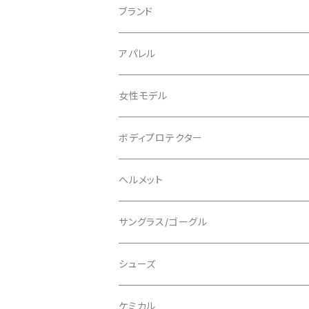
ブランド
ABUS/アブス
アパレル
ADEPT/アデプト
Tシャツ
女性モデル
AENOMALY/アエノマリー
ジャージ
ボディプロテクター
ロングスリーブ
ALL MOUNTAIN STYLE
ジャケット
エルボー/肘
ヘルメット
ショートスリーブ
AVID/アヴィド
ショーツ
ニー/膝
ロード
サングラス/ゴーグル
ビブタイプ
BAR MITTS/バーミッツ
パンツ / タイツ
その他
マウンテンバイク
アクセサリー
シューズ
BAZOOKA/バズーカ
上下セット
フルフェイス
ロード
ケミカル