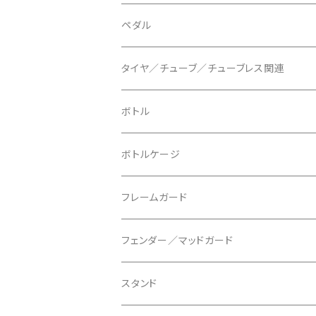
BLUEGRASS/ブルーグラス
チェーンリング
ドロッパーポスト
ペダル
BONTRAGER/ボントレガー
ディスクブレーキ
シートクランプ
ビンディングペダル
タイヤ／チューブ／チューブレス関連
ブレーキローター
BURGTEC/バーグテック
ディレーラーハンガー
フラットペダル
700c
ボトル
ブレーキパッド
BUSCH＋MULLER/ブッシュ＆ミュラー
トップキャップ
クリート
29" / 27.5"
ボトルケージ
マウントアダプター
CAMELBAK/キャメルバッグ
ベル
〜26"
フレームガード
ディスクブレーキパーツ
CERAMIC SPEED/セラミックスピード
ボトムブラケット
タイヤインサート
フェンダー／マッドガード
CHRIS KING/クリスキング
リアディレーラー
リムテープ
スタンド