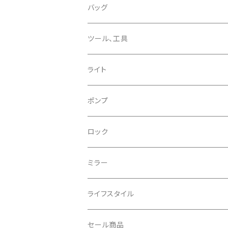
CHROMAG/クロマグ
チェーン
チューブレスバルブ/ バルブキャップ
バッグ
CHROME/クローム
シーラント
サドルバッグ
ツール、工具
CONTINENTAL/コンチネンタル
サコッシュ
ライト
CRANE/クレーン
バックパック
フロントライト
ポンプ
CRANKBROTHERS/クランクブラザーズ
フレームバッグ
テールライト
ロック
CROSS SECTION/クロスセクション
輪行袋
ミラー
輪行小物
CLIK/クリック
バイクカバー
ライフスタイル
CUSH CORE/クッシュコア
その他
キャップ
セール商品