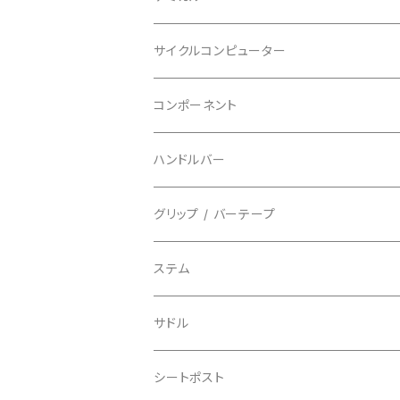
BBB/ビービービー
グローブ
キッズ
グラベル
サイクルコンピューター
指切り
BELL/ベル
ソックス
マウンテンバイク
ヘッドユニット
コンポーネント
フルフィンガー
フラットペダル用
BIKEHAND/バイクハンド
シューズカバー
インソール
センサー
カセットスプロケット
ハンドルバー
ビンディングペダル用
BIO RACER/ビオレーサー
キャップ
アクセサリー
シフターマウント
ドロップハンドル
グリップ / バーテープ
BIKEYOKE/バイクヨーク
その他
ステムスペーサー
フラット/ライザーバー
グリップ
ステム
BLACKBURN/ブラックバーン
ケーブル類
バーテープ
サドル
BLB/ビーエルビー
チェーンガイド／キャッチャー
グリップカラー / バーエンドキャップ
シートポスト