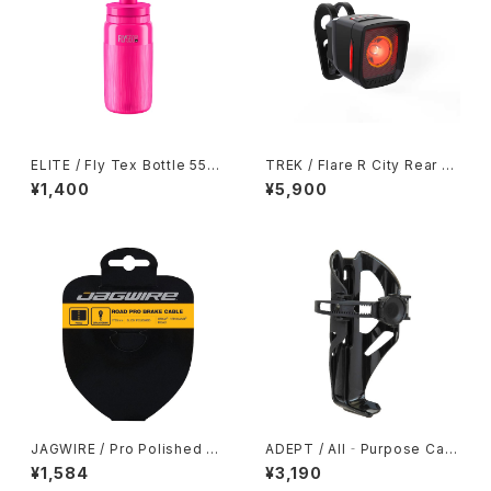
ELITE / Fly Tex Bottle 550
TREK / Flare R City Rear Li
ml / Clear Pink
ght
¥1,400
¥5,900
JAGWIRE / Pro Polished Sli
ADEPT / All‐Purpose Cag
ck Stainless Shift Cable 3,
e Black
¥1,584
¥3,190
100mm