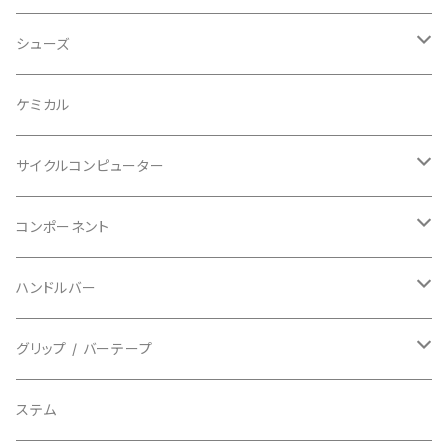
ビブタイプ
BAR MITTS/バーミッツ
パンツ / タイツ
その他
マウンテンバイク
アクセサリー
シューズ
BAZOOKA/バズーカ
上下セット
フルフェイス
ロード
ケミカル
BBB/ビービービー
グローブ
キッズ
グラベル
サイクルコンピューター
指切り
BELL/ベル
ソックス
マウンテンバイク
ヘッドユニット
コンポーネント
フルフィンガー
フラットペダル用
BIKEHAND/バイクハンド
シューズカバー
インソール
センサー
カセットスプロケット
ハンドルバー
ビンディングペダル用
BIO RACER/ビオレーサー
キャップ
アクセサリー
シフターマウント
ドロップハンドル
グリップ / バーテープ
BIKEYOKE/バイクヨーク
その他
ステムスペーサー
フラット/ライザーバー
グリップ
ステム