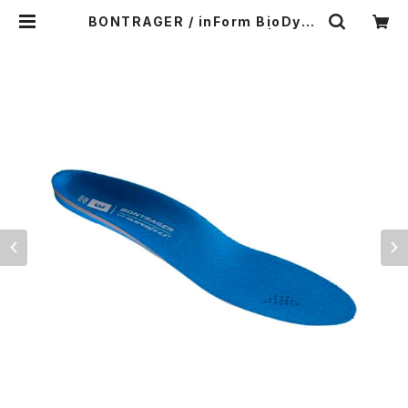
BONTRAGER / inForm BioDyna
mic Insole / High Arch | Pong
a.