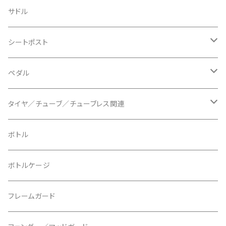
BLACKBURN/ブラックバーン
ケーブル類
バーテープ
サドル
BLB/ビーエルビー
チェーンガイド／キャッチャー
グリップカラー / バーエンドキャップ
シートポスト
BLUEGRASS/ブルーグラス
チェーンリング
ドロッパーポスト
ペダル
BONTRAGER/ボントレガー
ディスクブレーキ
シートクランプ
ビンディングペダル
タイヤ／チューブ／チューブレス関連
ブレーキローター
BURGTEC/バーグテック
ディレーラーハンガー
フラットペダル
700c
ボトル
ブレーキパッド
BUSCH＋MULLER/ブッシュ＆ミュラー
トップキャップ
クリート
29" / 27.5"
ボトルケージ
マウントアダプター
CAMELBAK/キャメルバッグ
ベル
〜26"
フレームガード
ディスクブレーキパーツ