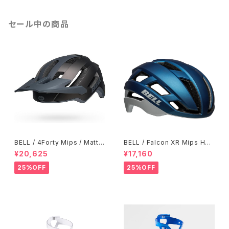
セール中の商品
BELL / 4Forty Mips / Matte
BELL / Falcon XR Mips Hel
Titanium-Charcoal
met / Blue-Gray
¥20,625
¥17,160
25%OFF
25%OFF