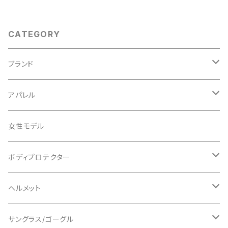
CATEGORY
ブランド
ABUS/アブス
アパレル
ADEPT/アデプト
Tシャツ
女性モデル
AENOMALY/アエノマリー
ジャージ
ボディプロテクター
ロングスリーブ
ALL MOUNTAIN STYLE
ジャケット
エルボー/肘
ヘルメット
ショートスリーブ
AVID/アヴィド
ショーツ
ニー/膝
ロード
サングラス/ゴーグル