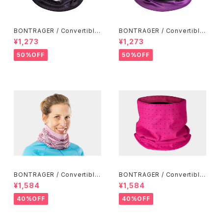
BONTRAGER / Convertible
BONTRAGER / Convertible
Neck Gaiter / Black-White
Neck Gaiter / Purple Lotus
¥1,273
¥1,273
-Black
50%OFF
50%OFF
BONTRAGER / Convertible
BONTRAGER / Convertible
Neck Gaiter / Mulberry-Ra
Neck Gaiter / Mulberry-Ra
¥1,584
¥1,584
dioactive Pink
dioactive Pink
40%OFF
40%OFF