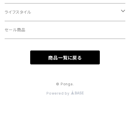
輪行小物
CLIK/クリック
バイクカバー
ライフスタイル
CUSH CORE/クッシュコア
その他
キャップ
セール商品
CYCLEDESIGN/サイクルデザイン
Tシャツ
商品一覧に戻る
DEFEET/デフィート
アクセサリー
DIXNA/ディズナ
© Ponga.
Powered by
DKG/ディーケージー
DMR/ディーエムアール