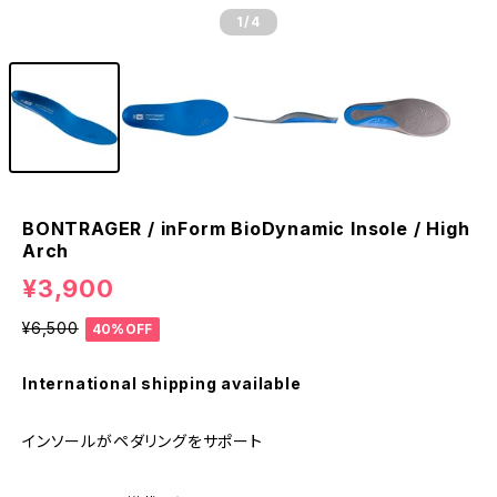
1
/4
BONTRAGER / inForm BioDynamic Insole / High
Arch
¥3,900
¥6,500
40%OFF
International shipping available
インソールがペダリングをサポート