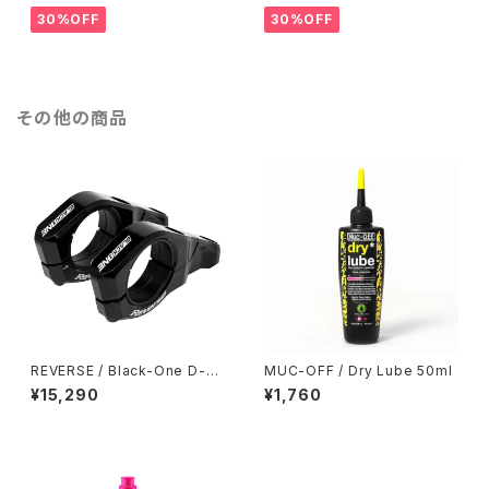
30%OFF
30%OFF
その他の商品
REVERSE / Black-One D-2
MUC-OFF / Dry Lube 50ml
Direct Mount Stem / Black
¥15,290
¥1,760