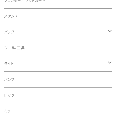
CERAMIC SPEED/セラミックスピード
ボトムブラケット
タイヤインサート
フェンダー／マッドガード
CHRIS KING/クリスキング
リアディレーラー
リムテープ
スタンド
CHROMAG/クロマグ
チェーン
チューブレスバルブ/ バルブキャップ
バッグ
CHROME/クローム
シーラント
サドルバッグ
ツール、工具
CONTINENTAL/コンチネンタル
サコッシュ
ライト
CRANE/クレーン
バックパック
フロントライト
ポンプ
CRANKBROTHERS/クランクブラザーズ
フレームバッグ
テールライト
ロック
CROSS SECTION/クロスセクション
輪行袋
ミラー