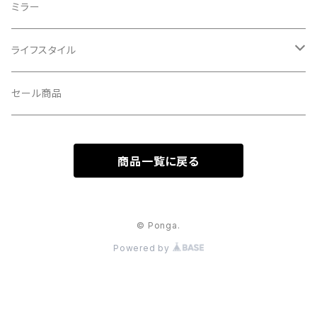
CROSS SECTION/クロスセクション
輪行袋
ミラー
輪行小物
CLIK/クリック
バイクカバー
ライフスタイル
CUSH CORE/クッシュコア
その他
キャップ
セール商品
CYCLEDESIGN/サイクルデザイン
Tシャツ
商品一覧に戻る
DEFEET/デフィート
アクセサリー
DIXNA/ディズナ
© Ponga.
Powered by
DKG/ディーケージー
DMR/ディーエムアール