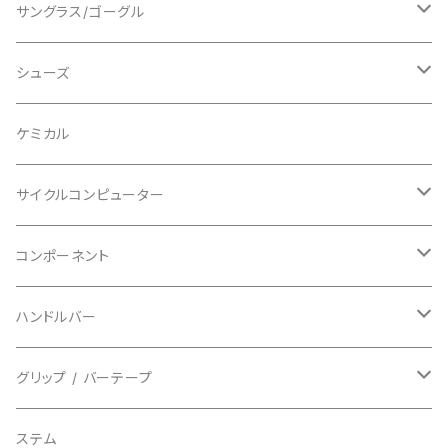
ショートスリーブ
AVID/アヴィド
ショーツ
ニー/膝
ロード
サングラス/ゴーグル
ビブタイプ
BAR MITTS/バーミッツ
パンツ / タイツ
その他
マウンテンバイク
アクセサリー
シューズ
BAZOOKA/バズーカ
上下セット
フルフェイス
ロード
ケミカル
BBB/ビービービー
グローブ
キッズ
グラベル
サイクルコンピューター
指切り
BELL/ベル
ソックス
マウンテンバイク
ヘッドユニット
コンポーネント
フルフィンガー
フラットペダル用
BIKEHAND/バイクハンド
シューズカバー
インソール
センサー
カセットスプロケット
ハンドルバー
ビンディングペダル用
BIO RACER/ビオレーサー
キャップ
アクセサリー
シフターマウント
ドロップハンドル
グリップ / バーテープ
BIKEYOKE/バイクヨーク
その他
ステムスペーサー
フラット/ライザーバー
グリップ
ステム