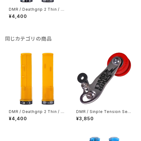
DMR / Deathgrip 2 Thin / Bl
ack
¥4,400
同じカテゴリの商品
DMR / Deathgrip 2 Thin / G
DMR / Sinple Tension See
um
ker
¥4,400
¥3,850