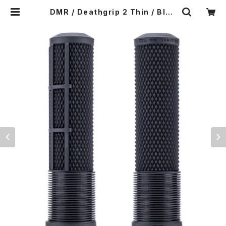
DMR / Deathgrip 2 Thin / Blac
k | Ponga.