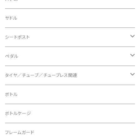
BLACKBURN/ブラックバーン
ケーブル類
バーテープ
サドル
BLB/ビーエルビー
チェーンガイド／キャッチャー
グリップカラー / バーエンドキャップ
シートポスト
BLUEGRASS/ブルーグラス
チェーンリング
ドロッパーポスト
ペダル
BONTRAGER/ボントレガー
ディスクブレーキ
シートクランプ
ビンディングペダル
タイヤ／チューブ／チューブレス関連
ブレーキローター
BURGTEC/バーグテック
ディレーラーハンガー
フラットペダル
700c
ボトル
ブレーキパッド
BUSCH＋MULLER/ブッシュ＆ミュラー
トップキャップ
クリート
29" / 27.5"
ボトルケージ
マウントアダプター
CAMELBAK/キャメルバッグ
ベル
〜26"
フレームガード