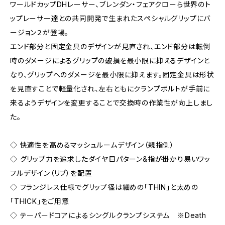
ワールドカップDHレーサー、ブレンダン・フェアクローら世界のト
ップレーサー達との共同開発で生まれたスペシャルグリップにバ
ージョン２が登場。
エンド部分と固定金具のデザインが見直され、エンド部分は転倒
時のダメージによるグリップの破損を最小限に抑えるデザインと
なり、グリップへのダメージを最小限に抑えます。固定金具は形状
を見直すことで軽量化され、左右ともにクランプボルトが手前に
来るようデザインを変更することで交換時の作業性が向上しまし
た。
◇ 快適性を高めるマッシュルームデザイン（親指側）
◇ グリップ力を追求したダイヤ目パターン&指が掛かり易いワッ
フルデザイン（リブ）を配置
◇ フランジレス仕様でグリップ径は細めの「THIN」と太めの
「THICK」をご用意
◇ テーパードコアによるシングルクランプシステム ※Death