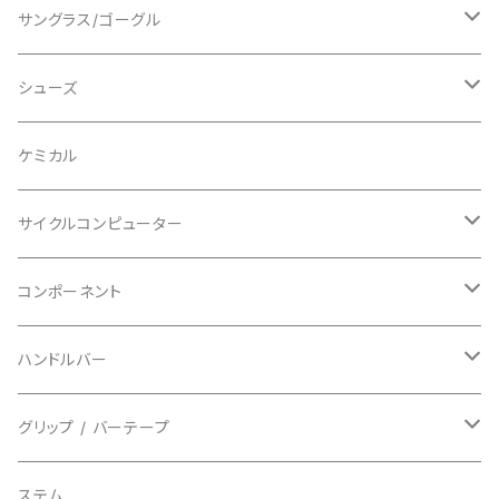
ショートスリーブ
AVID/アヴィド
ショーツ
ニー/膝
ロード
サングラス/ゴーグル
ビブタイプ
BAR MITTS/バーミッツ
パンツ / タイツ
その他
マウンテンバイク
アクセサリー
シューズ
BAZOOKA/バズーカ
上下セット
フルフェイス
ロード
ケミカル
BBB/ビービービー
グローブ
キッズ
グラベル
サイクルコンピューター
指切り
BELL/ベル
ソックス
マウンテンバイク
ヘッドユニット
コンポーネント
フルフィンガー
フラットペダル用
BIKEHAND/バイクハンド
シューズカバー
インソール
センサー
カセットスプロケット
ハンドルバー
ビンディングペダル用
BIO RACER/ビオレーサー
キャップ
アクセサリー
シフターマウント
ドロップハンドル
グリップ / バーテープ
BIKEYOKE/バイクヨーク
その他
ステムスペーサー
フラット/ライザーバー
グリップ
ステム