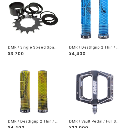
DMR / Single Speed Spac
DMR / Deathgrip 2 Thin / Bl
er Kit 16T
ue Marble
¥3,700
¥4,400
DMR / Deathgrip 2 Thin / C
DMR / Vault Pedal / Full Sil
amo
ver
¥4,400
¥22,000