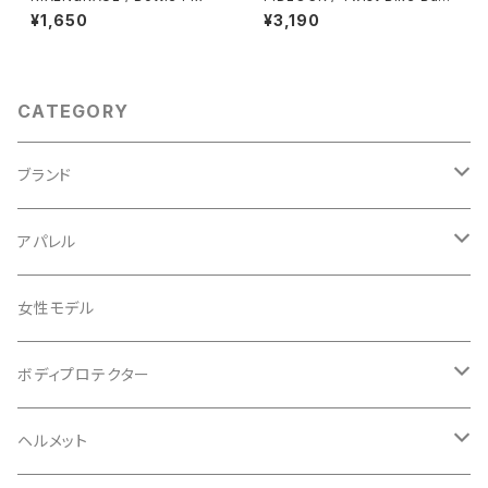
/ Lilac
¥1,650
¥3,190
CATEGORY
ブランド
ABUS/アブス
アパレル
ADEPT/アデプト
Tシャツ
女性モデル
AENOMALY/アエノマリー
ジャージ
ボディプロテクター
ロングスリーブ
ALL MOUNTAIN STYLE
ジャケット
エルボー/肘
ヘルメット