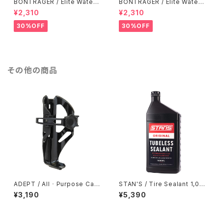
BONTRAGER / Elite Water
BONTRAGER / Elite Water
Bottle Cage / Marigold
Bottle Cage / Radioactive
¥2,310
¥2,310
Coral
30%OFF
30%OFF
その他の商品
ADEPT / All‐Purpose Cag
STAN'S / Tire Sealant 1,00
e Black
0ml
¥3,190
¥5,390