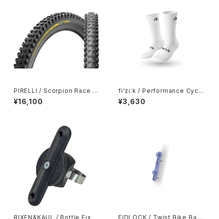
PIRELLI / Scorpion Race En
fi'zi:k / Performance Cycli
duro M
ng Socks
¥16,100
¥3,630
RIXEN&KAUL / Bottle Fix
FIDLOCK / Twist Bike Base