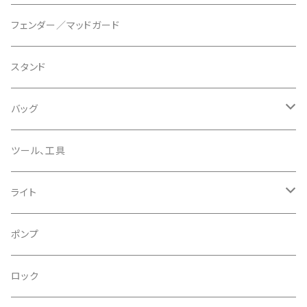
ディスクブレーキパーツ
CERAMIC SPEED/セラミックスピード
ボトムブラケット
タイヤインサート
フェンダー／マッドガード
CHRIS KING/クリスキング
リアディレーラー
リムテープ
スタンド
CHROMAG/クロマグ
チェーン
チューブレスバルブ/ バルブキャップ
バッグ
CHROME/クローム
シーラント
サドルバッグ
ツール、工具
CONTINENTAL/コンチネンタル
サコッシュ
ライト
CRANE/クレーン
バックパック
フロントライト
ポンプ
CRANKBROTHERS/クランクブラザーズ
フレームバッグ
テールライト
ロック