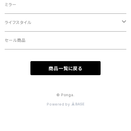
CROSS SECTION/クロスセクション
輪行袋
ミラー
輪行小物
CLIK/クリック
バイクカバー
ライフスタイル
CUSH CORE/クッシュコア
その他
キャップ
セール商品
CYCLEDESIGN/サイクルデザイン
Tシャツ
商品一覧に戻る
DEFEET/デフィート
アクセサリー
DIXNA/ディズナ
© Ponga.
Powered by
DKG/ディーケージー
DMR/ディーエムアール