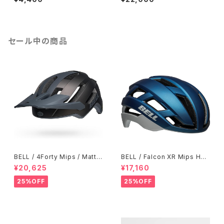
セール中の商品
BELL / 4Forty Mips / Matte
BELL / Falcon XR Mips Hel
Titanium-Charcoal
met / Blue-Gray
¥20,625
¥17,160
25%OFF
25%OFF