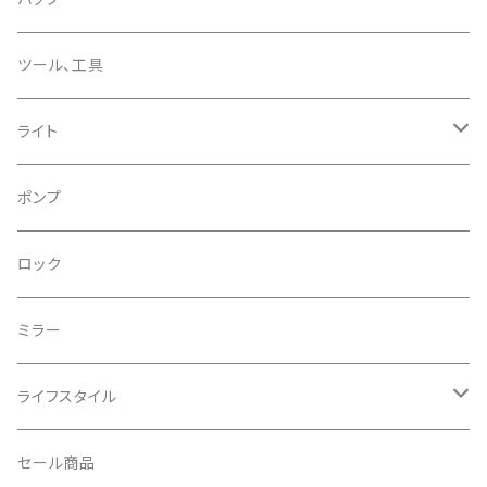
CHROME/クローム
シーラント
サドルバッグ
ツール、工具
CONTINENTAL/コンチネンタル
サコッシュ
ライト
CRANE/クレーン
バックパック
フロントライト
ポンプ
CRANKBROTHERS/クランクブラザーズ
フレームバッグ
テールライト
ロック
CROSS SECTION/クロスセクション
輪行袋
ミラー
輪行小物
CLIK/クリック
バイクカバー
ライフスタイル
CUSH CORE/クッシュコア
その他
キャップ
セール商品