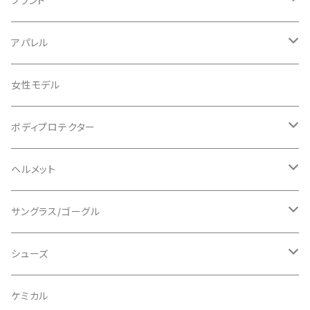
ブランド
ABUS/アブス
アパレル
ADEPT/アデプト
Tシャツ
女性モデル
AENOMALY/アエノマリー
ジャージ
ボディプロテクター
ロングスリーブ
ALL MOUNTAIN STYLE
ジャケット
エルボー/肘
ヘルメット
ショートスリーブ
AVID/アヴィド
ショーツ
ニー/膝
ロード
サングラス/ゴーグル
ビブタイプ
BAR MITTS/バーミッツ
パンツ / タイツ
その他
マウンテンバイク
アクセサリー
シューズ
BAZOOKA/バズーカ
上下セット
フルフェイス
ロード
ケミカル