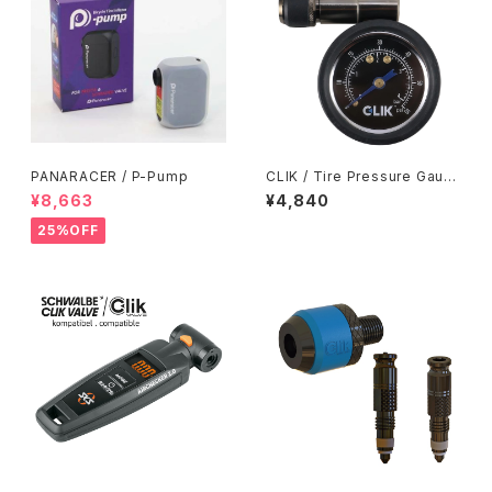
PANARACER / P-Pump
CLIK / Tire Pressure Gaug
e
¥8,663
¥4,840
25%OFF