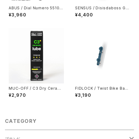
ABUS / Dial Numero 5510C
SENSUS / Disisdaboss Gri
Cable Lock / Matte Black
p / Black
¥3,960
¥4,400
MUC-OFF / C3 Dry Cerami
FIDLOCK / Twist Bike Base
c Lube 50ml
/ Dark Blue
¥2,970
¥3,190
CATEGORY