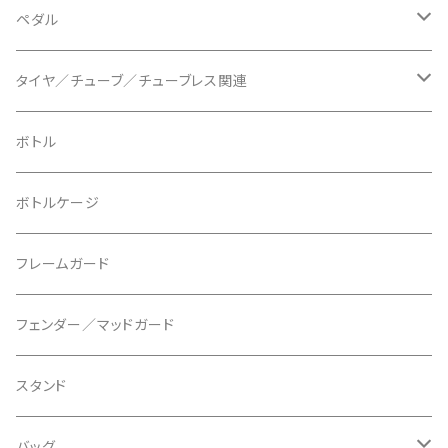
BLUEGRASS/ブルーグラス
チェーンリング
ドロッパーポスト
ペダル
BONTRAGER/ボントレガー
ディスクブレーキ
シートクランプ
ビンディングペダル
タイヤ／チューブ／チューブレス関連
ブレーキローター
BURGTEC/バーグテック
ディレーラーハンガー
フラットペダル
700c
ボトル
ブレーキパッド
BUSCH＋MULLER/ブッシュ＆ミュラー
トップキャップ
クリート
29" / 27.5"
ボトルケージ
マウントアダプター
CAMELBAK/キャメルバッグ
ベル
〜26"
フレームガード
ディスクブレーキパーツ
CERAMIC SPEED/セラミックスピード
ボトムブラケット
タイヤインサート
フェンダー／マッドガード
CHRIS KING/クリスキング
リアディレーラー
リムテープ
スタンド
CHROMAG/クロマグ
チェーン
チューブレスバルブ/ バルブキャップ
バッグ