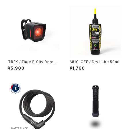
TREK / Flare R City Rear Li
MUC-OFF / Dry Lube 50ml
ght
¥5,900
¥1,760