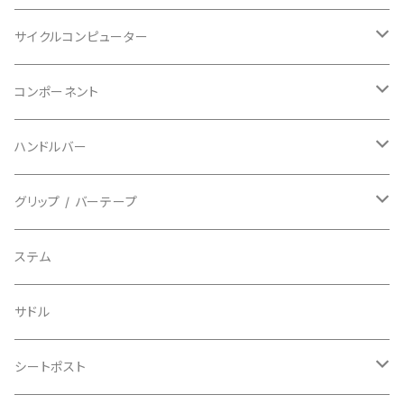
BBB/ビービービー
グローブ
キッズ
グラベル
サイクルコンピューター
指切り
BELL/ベル
ソックス
マウンテンバイク
ヘッドユニット
コンポーネント
フルフィンガー
フラットペダル用
BIKEHAND/バイクハンド
シューズカバー
インソール
センサー
カセットスプロケット
ハンドルバー
ビンディングペダル用
BIO RACER/ビオレーサー
キャップ
アクセサリー
シフターマウント
ドロップハンドル
グリップ / バーテープ
BIKEYOKE/バイクヨーク
その他
ステムスペーサー
フラット/ライザーバー
グリップ
ステム
BLACKBURN/ブラックバーン
ケーブル類
バーテープ
サドル
BLB/ビーエルビー
チェーンガイド／キャッチャー
グリップカラー / バーエンドキャップ
シートポスト