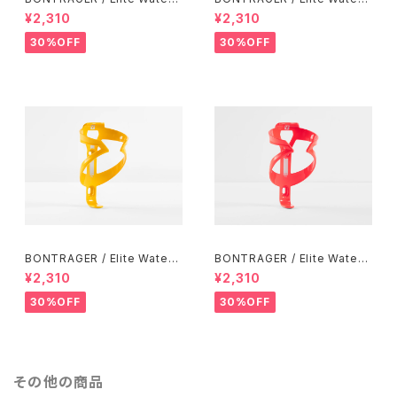
Bottle Cage / White
Bottle Cage / Alpine Blue
¥2,310
¥2,310
30%OFF
30%OFF
BONTRAGER / Elite Water
BONTRAGER / Elite Water
Bottle Cage / Marigold
Bottle Cage / Radioactive
¥2,310
¥2,310
Coral
30%OFF
30%OFF
その他の商品