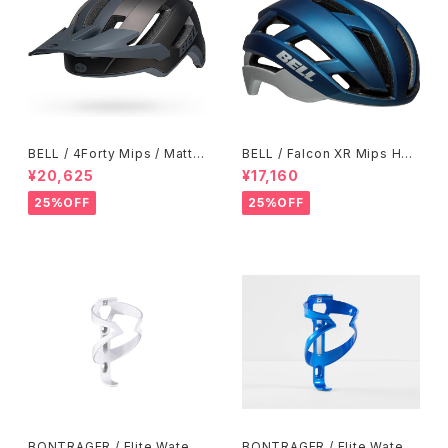
BELL / 4Forty Mips / Matte
BELL / Falcon XR Mips Hel
Titanium-Charcoal
met / Blue-Gray
¥20,625
¥17,160
25%OFF
25%OFF
BONTRAGER / Elite Water
BONTRAGER / Elite Water