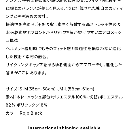
アジア人特有の横に広い頭の形状に合わせたフィット感。着用時
に顔とのバランスが美しく見えるように計算された独自のカッティ
ングとやや深めの設計。
快適性を高める、汗を吸収し素早く解放する高ストレッチ性の吸
水速乾素材とフロントからリアに空気が抜けやすいエアロメッシ
ュ構造。
ヘルメット着用時にもそのフィット感と快適性を損なわない進化
した技術と素材の融合。
サイクリングキャップをあらゆる側面からアプローチし、進化した
答えがここにあります。
サイズ：S-M(55cm-58cm) 、M-L(58cm-61cm)
素材：本体・メッシュ部分/ポリエステル100%、切替/ポリエステル
82% ポリウレタン18%
カラー：Rojo Black
International shipping available