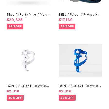
BELL / 4Forty Mips / Matte
BELL / Falcon XR Mips Hel
Titanium-Charcoal
met / Blue-Gray
¥20,625
¥17,160
25%OFF
25%OFF
BONTRAGER / Elite Water
BONTRAGER / Elite Water
Bottle Cage / White
Bottle Cage / Alpine Blue
¥2,310
¥2,310
30%OFF
30%OFF