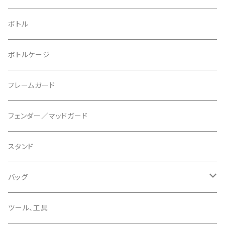
ブレーキローター
BURGTEC/バーグテック
ディレーラーハンガー
フラットペダル
700c
ボトル
ブレーキパッド
BUSCH＋MULLER/ブッシュ＆ミュラー
トップキャップ
クリート
29" / 27.5"
ボトルケージ
マウントアダプター
CAMELBAK/キャメルバッグ
ベル
〜26"
フレームガード
ディスクブレーキパーツ
CERAMIC SPEED/セラミックスピード
ボトムブラケット
タイヤインサート
フェンダー／マッドガード
CHRIS KING/クリスキング
リアディレーラー
リムテープ
スタンド
CHROMAG/クロマグ
チェーン
チューブレスバルブ/ バルブキャップ
バッグ
CHROME/クローム
シーラント
サドルバッグ
ツール、工具