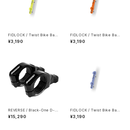
FIDLOCK / Twist Bike Base
FIDLOCK / Twist Bike Base
/ Yellow
/ Orange
¥3,190
¥3,190
REVERSE / Black-One D-2
FIDLOCK / Twist Bike Base
Direct Mount Stem / Black
/ Lilac
¥15,290
¥3,190