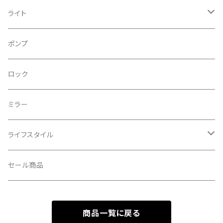
CONTINENTAL/コンチネンタル
サコッシュ
ライト
CRANE/クレーン
バックパック
フロントライト
ポンプ
CRANKBROTHERS/クランクブラザーズ
フレームバッグ
テールライト
ロック
CROSS SECTION/クロスセクション
輪行袋
ミラー
輪行小物
CLIK/クリック
バイクカバー
ライフスタイル
CUSH CORE/クッシュコア
その他
キャップ
セール商品
CYCLEDESIGN/サイクルデザイン
Tシャツ
商品一覧に戻る