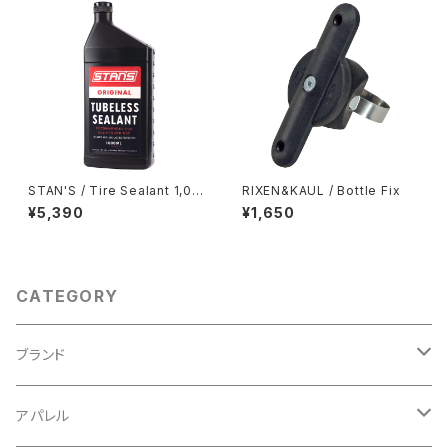
STAN'S / Tire Sealant 1,00
RIXEN&KAUL / Bottle Fix
0ml
¥5,390
¥1,650
CATEGORY
ブランド
ABUS/アブス
アパレル