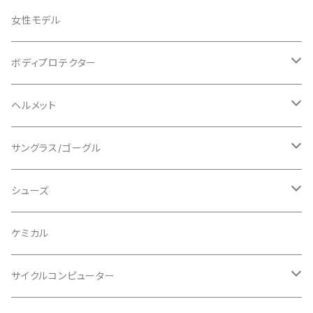
ADEPT/アデプト
Tシャツ
女性モデル
AENOMALY/アエノマリー
ジャージ
ボディプロテクター
ロングスリーブ
ALL MOUNTAIN STYLE
ジャケット
エルボー/肘
ヘルメット
ショートスリーブ
AVID/アヴィド
ショーツ
ニー/膝
ロード
サングラス/ゴーグル
ビブタイプ
BAR MITTS/バーミッツ
パンツ / タイツ
その他
マウンテンバイク
アクセサリー
シューズ
BAZOOKA/バズーカ
上下セット
フルフェイス
ロード
ケミカル
BBB/ビービービー
グローブ
キッズ
グラベル
サイクルコンピューター