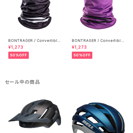
BONTRAGER / Convertible
BONTRAGER / Convertible
Neck Gaiter / Black-White
Neck Gaiter / Purple Lotus
¥1,273
¥1,273
-Black
50%OFF
50%OFF
セール中の商品