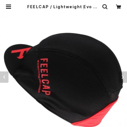
FEELCAP / Lightweight Evo Cy
cling Cap / Rojo Black | Pong
a.