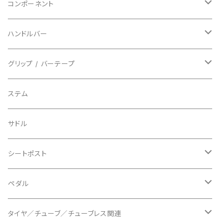
指切り
BELL/ベル
ソックス
マウンテンバイク
ヘッドユニット
コンポーネント
フルフィンガー
フラットペダル用
BIKEHAND/バイクハンド
シューズカバー
インソール
センサー
カセットスプロケット
ハンドルバー
ビンディングペダル用
BIO RACER/ビオレーサー
キャップ
アクセサリー
シフターマウント
ドロップハンドル
グリップ / バーテープ
BIKEYOKE/バイクヨーク
その他
ステムスペーサー
フラット/ライザーバー
グリップ
ステム
BLACKBURN/ブラックバーン
ケーブル類
バーテープ
サドル
BLB/ビーエルビー
チェーンガイド／キャッチャー
グリップカラー / バーエンドキャップ
シートポスト
BLUEGRASS/ブルーグラス
チェーンリング
ドロッパーポスト
ペダル
BONTRAGER/ボントレガー
ディスクブレーキ
シートクランプ
ビンディングペダル
タイヤ／チューブ／チューブレス関連