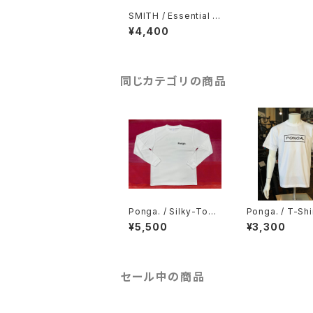
SMITH / Essential T
‐shirt / White
¥4,400
同じカテゴリの商品
Ponga. / Silky-Touc
Ponga. / T-Shi
h Long Sleeve T-Sh
hite
¥5,500
¥3,300
irt / White
セール中の商品