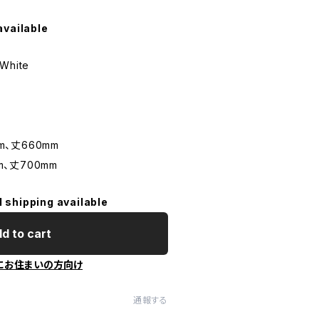
available
 White
m、丈660mm
m、丈700mm
l shipping available
d to cart
にお住まいの方向け
通報する