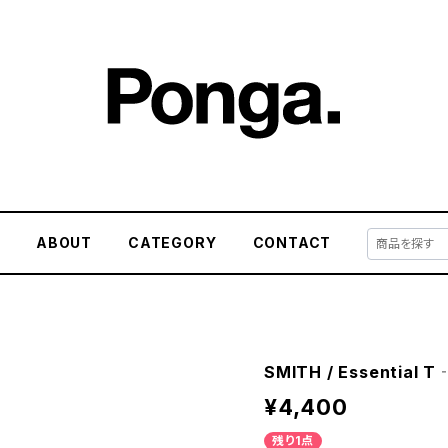
E
ABOUT
CATEGORY
CONTACT
SMITH / Essential T‐
¥4,400
残り1点