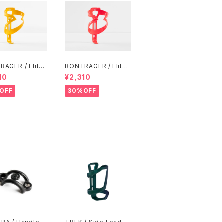
AGER / Elite
BONTRAGER / Elite
 Bottle Cage /
Water Bottle Cage /
10
¥2,310
old
Radioactive Coral
OFF
30%OFF
RA / Handleb
TREK / Side Load W