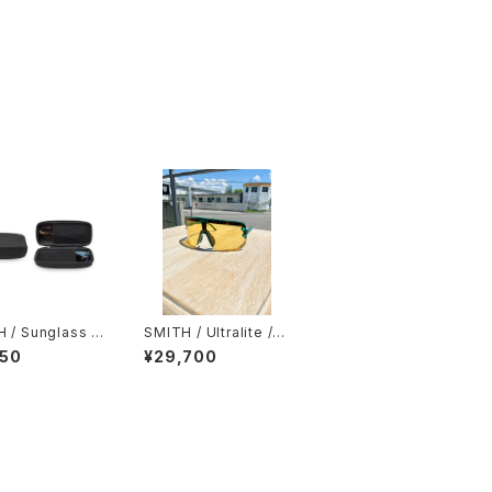
 / Sunglass T
SMITH / Ultralite /
 Case
Matte Malachlte（Ch
950
¥29,700
romaPop Low Light
Copper）