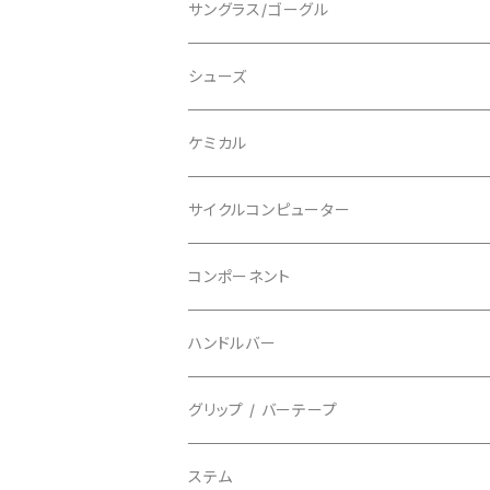
ショートスリーブ
AVID/アヴィド
ショーツ
ニー/膝
ロード
サングラス/ゴーグル
ビブタイプ
BAR MITTS/バーミッツ
パンツ / タイツ
その他
マウンテンバイク
アクセサリー
シューズ
BAZOOKA/バズーカ
上下セット
フルフェイス
ロード
ケミカル
BBB/ビービービー
グローブ
キッズ
グラベル
サイクルコンピューター
指切り
BELL/ベル
ソックス
マウンテンバイク
ヘッドユニット
コンポーネント
フルフィンガー
フラットペダル用
BIKEHAND/バイクハンド
シューズカバー
インソール
センサー
カセットスプロケット
ハンドルバー
ビンディングペダル用
BIO RACER/ビオレーサー
キャップ
アクセサリー
シフターマウント
ドロップハンドル
グリップ / バーテープ
BIKEYOKE/バイクヨーク
その他
ステムスペーサー
フラット/ライザーバー
グリップ
ステム