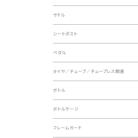
BLACKBURN/ブラックバーン
ケーブル類
バーテープ
サドル
BLB/ビーエルビー
チェーンガイド／キャッチャー
グリップカラー / バーエンドキャップ
シートポスト
BLUEGRASS/ブルーグラス
チェーンリング
ドロッパーポスト
ペダル
BONTRAGER/ボントレガー
ディスクブレーキ
シートクランプ
ビンディングペダル
タイヤ／チューブ／チューブレス関連
ブレーキローター
BURGTEC/バーグテック
ディレーラーハンガー
フラットペダル
700c
ボトル
ブレーキパッド
BUSCH＋MULLER/ブッシュ＆ミュラー
トップキャップ
クリート
29" / 27.5"
ボトルケージ
マウントアダプター
CAMELBAK/キャメルバッグ
ベル
〜26"
フレームガード