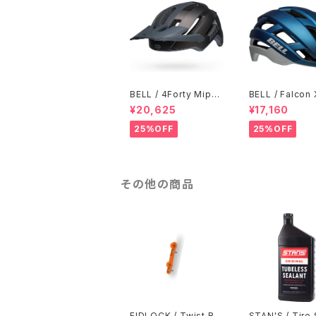
BELL / 4Forty Mips /
BELL / Falcon 
Matte Titanium-Cha
ps Helmet / B
¥20,625
¥17,160
rcoal
ay
25%OFF
25%OFF
その他の商品
FIDLOCK / Twist Bik
STAN'S / Tire 