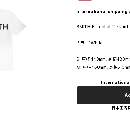
International shipping 
SMITH Essential T‐shirt
カラー：White
S: 肩幅440mm、身幅480m
M: 肩幅460mm、身幅510m
Internationa
Ad
日本国内