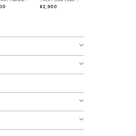
amp Aluminium
ater Bottle Cage Ri
00
¥2,900
ck
ght / Emerald Iris