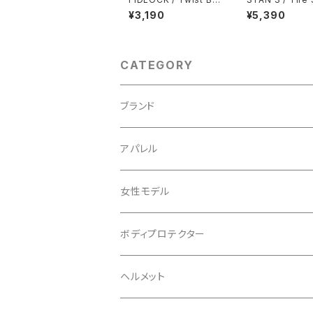
e Base / Orange
nt 1,000ml
¥3,190
¥5,390
CATEGORY
ブランド
ABUS/アブス
アパレル
ADEPT/アデプト
Tシャツ
女性モデル
AENOMALY/アエノマリー
ジャージ
ボディプロテクター
ロングスリーブ
ALL MOUNTAIN STYLE
ジャケット
エルボー/肘
ヘルメット