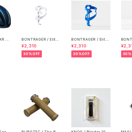
XR Mi
BONTRAGER / Elite
BONTRAGER / Elite
BONTR
lue-Gr
Water Bottle Cage /
Water Bottle Cage /
Water
¥2,310
¥2,310
¥2,3
White
Alpine Blue
Marig
30%OFF
30%OFF
30%
Seala
BURGTEC / The Bar
KNOG / Blinder 100
MAGU