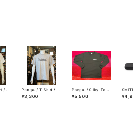
rt / W
Ponga. / T-Shirt / Gr
Ponga. / Silky-Touc
SMITH
ay
h Long Sleeve T-Sh
ravel
¥3,300
¥5,500
¥4,
irt / Black